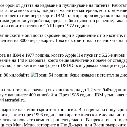
е брои от датата на издаване и публикуване на патента. Работат
агаше „гъвкав диск, покрит с магнитен материал, който можеше 
место ленти или перфокарти. IBM стартира производството на пъ
стими дискови устройства, предлагайки цялостно решение, така ч
учили своите патенти в САЩ през 1972 година.
т дискети е бил доста скромен дори в сравнение с по-късните, 
ентен на 3000 перфокарти. Това е съответствало на епохата на п
а на IBM е 1977 година, когато Apple II е пуснат с 5,25-инчови
нение на 140 килобайта, което беше значително повече от стандар
йство, а дискетите във формат DSDD осигуряваха капацитет до 
а плътност, позволяващ съхранението на до 1,2 мегабайта данни
ny с капацитет 400 килобайта. През 1986 година IBM усъвършенс
44 мегабайта.
ндартите на компютърните технологии. В разцвета на популярност
ите, когато през 1998 година шокира техническите журналисти, 
сталгия за повечето компютърни ентусиасти. Въпреки това от вр
нциско Muni Metro, затворите в Ню Джърси или Военноморските 