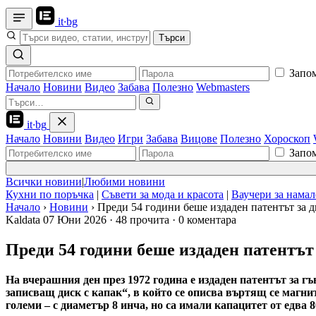
it
·
bg
Търси
Запо
Начало
Новини
Видео
Забава
Полезно
Webmasters
it
·
bg
Начало
Новини
Видео
Игри
Забава
Вицове
Полезно
Хороскоп
Запо
Всички новини
|
Любими новини
Кухни по поръчка
|
Съвети за мода и красота
|
Ваучери за нама
Начало
›
Новини
›
Преди 54 години беше издаден патентът за д
Kaldata
07 Юни 2026
·
48 прочита
·
0 коментара
Преди 54 години беше издаден патентът 
На вчерашния ден през 1972 година e издаден патентът за г
записващ диск с капак“, в който се описва въртящ се магни
големи – с диаметър 8 инча, но са имали капацитет от едва 