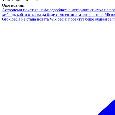
Още новини
Астрономи показаха най-подробната в историята снимка на по
хибрид, който отказва да бъде само евтината алтернатива
Micro
Grokipedia не стана новата Wikipedia: проектът беше обявен за 