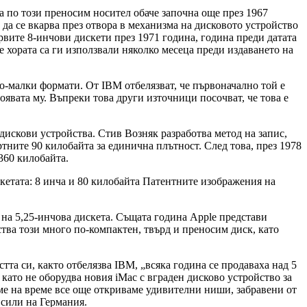
а по този преносим носител обаче започна още през 1967
да се вкарва през отвора в механизма на дисковото устройство
рвите 8-инчови дискети през 1971 година, година преди датата
е хората са ги използвали няколко месеца преди издаването на
по-малки формати. От IBM отбелязват, че първоначално той е
оявата му. Въпреки това други източници посочват, че това е
 дискови устройства. Стив Возняк разработва метод на запис,
тните 90 килобайта за единична плътност. След това, през 1978
360 килобайта.
Патентните изображения на
 на 5,25-инчова дискета. Същата година Apple представи
тва този много по-компактен, твърд и преносим диск, като
та си, както отбелязва IBM, „всяка година се продаваха над 5
като не оборудва новия iMac с вграден дисково устройство за
еме на време все още откриваме удивителни ниши, забравени от
сили на Германия.