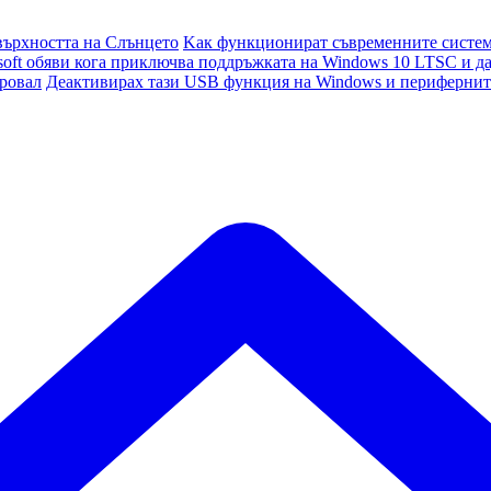
върхността на Слънцето
Kак функционират съвременните систем
soft обяви кога приключва поддръжката на Windows 10 LTSC и да
провал
Деактивирах тази USB функция на Windows и периферните 