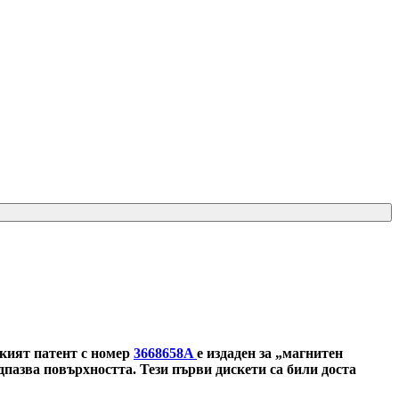
ският патент с номер
3668658A
е издаден за „магнитен
дпазва повърхността. Тези първи дискети са били доста