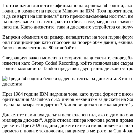
По този начин дискетите официално навършиха 54 години, ако с
година в рамките на проекта Minnow на IBM. Този проект предл
и да се върти на шпиндела“ като преносим/сменяем носител, в
на получаване на патента, която отбелязваме, заедно със съвме
патента. Както дискетите, така и дисковите устройства са пол
Въпреки обемистия си размер, капацитетът на този първи форма
бил позициониран като способен да побере обем данни, еквивал
било еквивалентно на 80 килобайта.
Следващият важен момент в историята на дискетите, според блог
известен като Group Coded Recording, който позволяваше съхра
година компанията Tandon представи двустранно дисково устро
дискетата
През 1984 година IBM надмина това, като пусна формат с висок
оригиналния Macintosh с 3,5-инчов механизъм за дискети на So
пусна на пазара стандартни 3,5-инчови дискетки с капацитет 1,
Дискетите изминаха дълъг и великолепен път, ако съдим по ста
милиарда дискеки“. Apple отново изигра ключова роля в промен
дискети. През 2026 година дискетите не са нищо повече от но
времето и новите технологии, например в метрото на Сан Фра