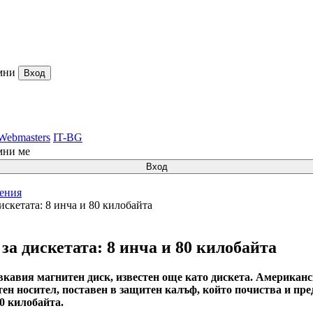
мни
Вход
Webmasters
IT-BG
мни ме
Вход
ления
искетата: 8 инча и 80 килобайта
за дискетата: 8 инча и 80 килобайта
ъвкавия магнитен диск, известен още като дискета. Американ
тен носител, поставен в защитен калъф, който почиства и пре
80 килобайта.