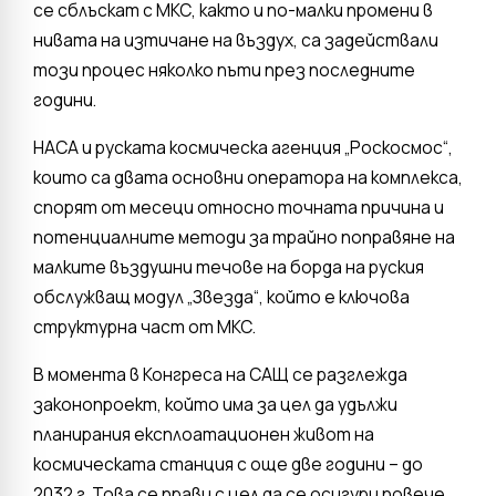
се сблъскат с МКС, както и по-малки промени в
нивата на изтичане на въздух, са задействали
този процес няколко пъти през последните
години.
НАСА и руската космическа агенция „Роскосмос“,
които са двата основни оператора на комплекса,
спорят от месеци относно точната причина и
потенциалните методи за трайно поправяне на
малките въздушни течове на борда на руския
обслужващ модул „Звезда“, който е ключова
структурна част от МКС.
В момента в Конгреса на САЩ се разглежда
законопроект, който има за цел да удължи
планирания експлоатационен живот на
космическата станция с още две години – до
2032 г. Това се прави с цел да се осигури повече