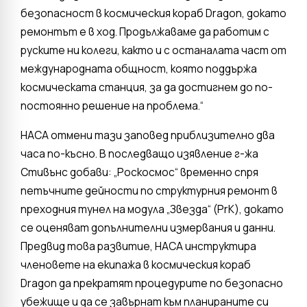
безопасност в космическия кораб Dragon, докато
ремонтът е в ход. Продължаваме да работим с
руските ни колеги, както и с останалата част от
международната общност, която поддържа
космическата станция, за да достигнем до по-
постоянно решение на проблема.“
НАСА отмени тази заповед приблизително два
часа по-късно. В последващо изявление г-жа
Стивънс добави: „Роскосмос“ временно спря
петъчните дейности по структурния ремонт в
преходния тунел на модула „Звезда“ (PrK), докато
се оценяват допълнителни измервания и данни.
Предвид това развитие, НАСА инструктира
членовете на екипажа в космическия кораб
Dragon да прекратят процедурите по безопасно
убежище и да се завърнат към планираните си