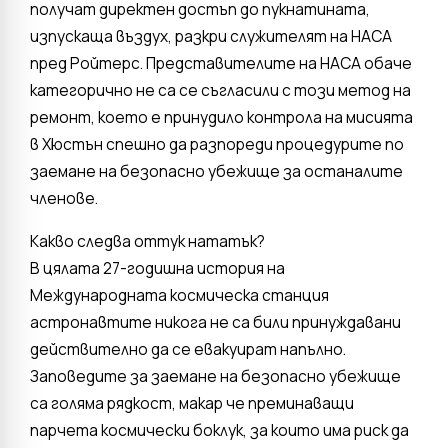
получат директен достъп до пукнатината,
изпускаща въздух, разкри служителят на НАСА
пред Ройтерс. Представителите на НАСА обаче
категорично не са се съгласили с този метод на
ремонт, което е принудило контрола на мисията
в Хюстън спешно да разпореди процедурите по
заемане на безопасно убежище за останалите
членове.
Какво следва оттук нататък?
В цялата 27-годишна история на
Международната космическа станция
астронавтите никога не са били принуждавани
действително да се евакуират напълно.
Заповедите за заемане на безопасно убежище
са голяма рядкост, макар че преминаващи
парчета космически боклук, за които има риск да