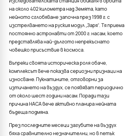
Изследователската станция обикаля в орбита
на около 402 километра над Земята, като
нейното сглобяване започна през 1998 г. с
изстрелването на руския модул „Заря“. Тя приема
постоянно астронавти от 2000 г. насам, което
представлява най-дългото непрекъснато
човешко присъствие в космоса.
Въпреки своята историческа роля обаче,
комплексът вече показва сериозни признаци на
износване. Пукнатините, отговорни за
изтичането на въздух, се появяват периодично
от около шест години насам. Поради тази
причина НАСА вече активно планира нейната
бъдеща подмяна.
През последните месеци загубите на въздух
бяха сравнително незначителни, но в петък