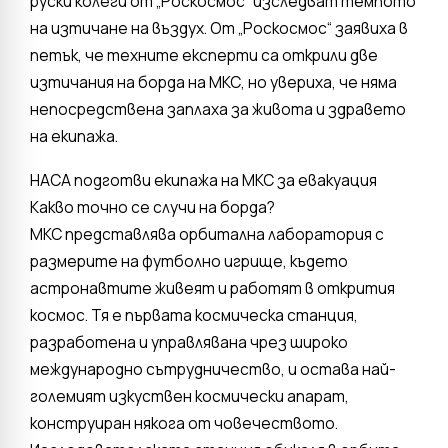
руски колеги от „Роскосмос“ изследват темпото
на изтичане на въздух. От „Роскосмос“ заявиха в
петък, че техните експерти са открили две
изтичания на борда на МКС, но увериха, че няма
непосредствена заплаха за живота и здравето
на екипажа.
НАСА подготви екипажа на МКС за евакуация
Какво точно се случи на борда?
МКС представлява орбитална лаборатория с
размерите на футболно игрище, където
астронавтите живеят и работят в открития
космос. Тя е първата космическа станция,
разработена и управлявана чрез широко
международно сътрудничество, и остава най-
големият изкуствен космически апарат,
конструиран някога от човечеството.