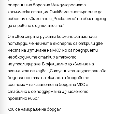
операции на борда на Международната
космическа станция. Очакваме с нетърпение да
работим съвместно с „Роскосмос“ по общ подход
за справяне с изтичанията.“
От своя страна руската космическа агенция
потвърди, че нейните експерти са открили две
места на изтичане на МКС, но са предприети
необходимите стъпки за тяхното
неутрализиране. В официално изявление на
агенцията се казва: „Ситуацията не застрашава
безопасността на екипажа и бордовите
системи – налягането на борда на МКС е
стабилно и се поддържа на изчисленото
проектно ниво.“
Кой се намираше на борда?