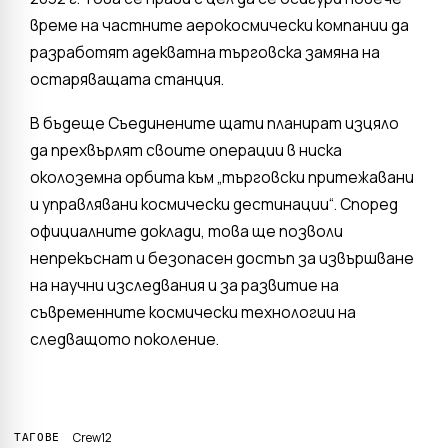
време на частните аерокосмически компании да
разработят адекватна търговска замяна на
остаряващата станция.
В бъдеще Съединените щати планират изцяло
да прехвърлят своите операции в ниска
околоземна орбита към „търговски притежавани
и управлявани космически дестинации“. Според
официалните доклади, това ще позволи
непрекъснат и безопасен достъп за извършване
на научни изследвания и за развитие на
съвременните космически технологии на
следващото поколение.
Crew12
ТАГОВЕ