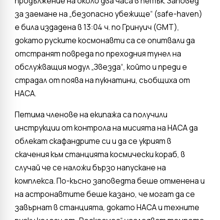
продължение на около два часа в петък. Заповед
за заемане на „безопасно убежище“ (safe-haven)
е била издадена в 13:04 ч. по Гринуич (GMT),
докато руските космонавти са се опитвали да
отстранят повреда по преходния тунел на
обслужващия модул „Звезда“, който и преди е
страдал от поява на пукнатини, съобщиха от
НАСА.
Петима членове на екипажа са получили
инструкции от контрола на мисията на НАСА да
облекат скафандрите си и да се укрият в
скачения към станцията космически кораб, в
случай че се наложи бързо напускане на
комплекса. По-късно заповедта беше отменена и
на астронавтите беше казано, че могат да се
завърнат в станцията, докато НАСА и техните