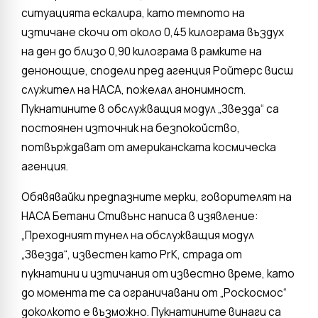
ситуацията ескалира, като темпото на
изтичане скочи от около 0,45 килограма въздух
на ден до близо 0,90 килограма в рамките на
денонощие, сподели пред агенция Ройтерс висш
служител на НАСА, пожелал анонимност.
Пукнатините в обслужващия модул „Звезда“ са
постоянен източник на безпокойство,
потвърждават от американската космическа
агенция.
Обявявайки предпазните мерки, говорителят на
НАСА Бетани Стивънс написа в изявление:
„Преходният тунел на обслужващия модул
„Звезда“, известен като PrK, страда от
пукнатини и изтичания от известно време, като
до момента те са ограничавани от „Роскосмос“
доколкото е възможно. Пукнатините винаги са