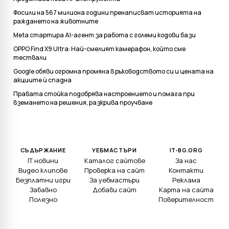
Фосили на 567 милиона години пренаписват историята на
раждането на животните
Meta стартира AI-агент за работа с големи кодови бази
OPPO Find X9 Ultra: Най-смелият камерафон, който сме
тествали
Google обяви огромна промяна в ръководството си и цената на
акциите ѝ спадна
Правата стойка подобрява настроението и помага при
вземането на решения, разкрива проучване
СЪДЪРЖАНИЕ
УЕБМАСТЪРИ
IT-BG.ORG
IT новини
Каталог сайтове
За нас
Видео клипове
Проверка на сайт
Контакти
Безплатни игри
За уебмастъри
Реклама
Забавно
Добави сайт
Карта на сайта
Полезно
Поверителност