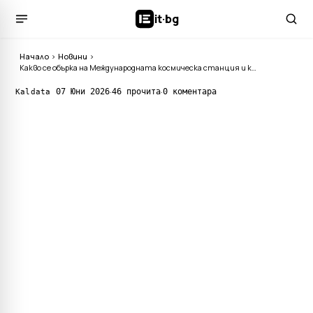
it
·
bg
Начало
›
Новини
›
Какво се обърка на Международната космическа станция и какво следва оттук нататък?
·
·
07 Юни 2026
46 прочита
0 коментара
Kaldata