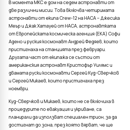
В момента МКС е дом на седем астронавти от
две различни мисии. Това включва четиримата
астронавти от екипа Crew-12 на НАСА – Джесика
Меър и Джак Хатауей от НАСА, астронавтката
от Европейската космическа агенция (ЕКА) Софи
Адено и руския космонавт Андрей Федяев, които
пристигнаха на станцията през февруари.
Другата част от екипажа се състои от
американския астронавт Кристофър Уилямс и
двамата руски космонавти Сергей Куд-Сверчков
и Сергей Микаев, които пристигнаха през
ноември.
Куд-Сверчков и Микаев, които не се включиха в
процедурите по евакуация и укриване, са
планирали да използват специален трион, за да
достигнат до зона, през която вярват, че ще