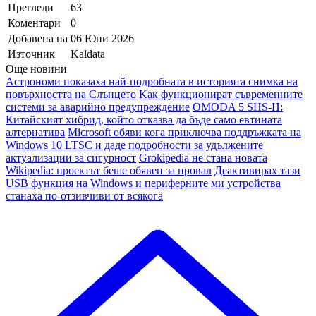
Прегледи
63
Коментари
0
Добавена на
06 Юни 2026
Източник
Kaldata
Още новини
Астрономи показаха най-подробната в историята снимка на
повърхността на Слънцето
Kак функционират съвременните
системи за аварийно предупреждение
OMODA 5 SHS-H:
Китайският хибрид, който отказва да бъде само евтината
алтернатива
Microsoft обяви кога приключва поддръжката на
Windows 10 LTSC и даде подробности за удължените
актуализации за сигурност
Grokipedia не стана новата
Wikipedia: проектът беше обявен за провал
Деактивирах тази
USB функция на Windows и периферните ми устройства
станаха по-отзивчиви от всякога