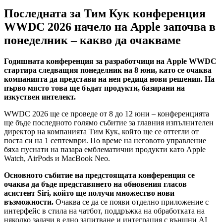
Последната за Тим Кук конференция
WWDC 2026 начело на Apple започва в
понеделник – какво да очакваме
Годишната конференция за разработчици на Apple WWDC
стартира следващия понеделник на 8 юни, като се очаква
компанията да представи на нея редица нови решения. На
първо място това ще бъдат продукти, базирани на
изкуствен интелект.
WWDC 2026 ще се проведе от 8 до 12 юни – конференцията
ще бъде последното голямо събитие за главния изпълнителен
директор на компанията Тим Кук, който ще се оттегли от
поста си на 1 септември. По време на неговото управление
бяха пуснати на пазара емблематични продукти като Apple
Watch, AirPods и MacBook Neo.
Основното събитие на предстоящата конференция се
очаква да бъде представянето на обновения гласов
асистент Siri, който ще получи множество нови
възможности.
Очаква се да се появи отделно приложение с
интерфейс в стила на чатбот, поддръжка на обработката на
няколко задачи в едно запитване и интеграция с външни AI