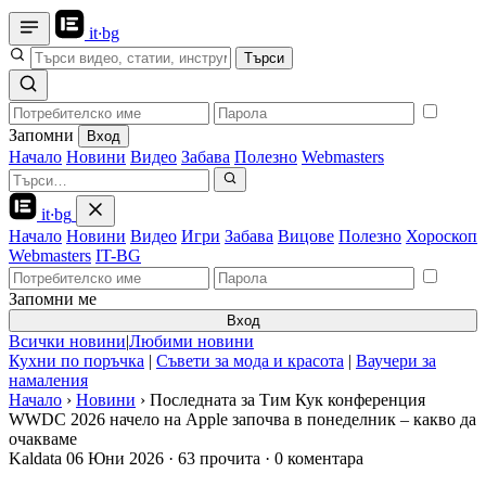
it
·
bg
Търси
Запомни
Вход
Начало
Новини
Видео
Забава
Полезно
Webmasters
it
·
bg
Начало
Новини
Видео
Игри
Забава
Вицове
Полезно
Хороскоп
Webmasters
IT-BG
Запомни ме
Вход
Всички новини
|
Любими новини
Кухни по поръчка
|
Съвети за мода и красота
|
Ваучери за
намаления
Начало
›
Новини
›
Последната за Тим Кук конференция
WWDC 2026 начело на Apple започва в понеделник – какво да
очакваме
Kaldata
06 Юни 2026
·
63 прочита
·
0 коментара