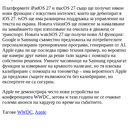
Платформите iPadOS 27 и macOS 27 също ще получат някои
нови функции с изкуствен интелект, които ще дебютират в
iOS 27. tvOS ще има разширена поддръжка за управление на
текста на екрана. Новата visionOS ще помогне за намаляване
на замайването при използване на очилата в движещ се
транспорт. Новата watchOS 27 ще получи нови AI функции:
Google и Samsung съвместно предложиха на потребителите
персонализирани тренировъчни програми, генерирани от AI.
Apple едва ли ще последва пряко техния пример, но вероятно
ще намери друг начин да реши тази задача с помощта на
собствени решения. Умните часовници на Samsung предлагат
функция за измерване на кръвното налягане, но тя изисква
калибриране с помощта на тонометър – има вероятност Apple
да предложи същите възможности без калибриране, но
експертите не са сигурни.
Apple не демонстрира често нови устройства на
конференцията WWDC, затова и тази година не се очакват
големи анонси на хардуер по време на събитието.
Тагове
WWDC
,
Apple