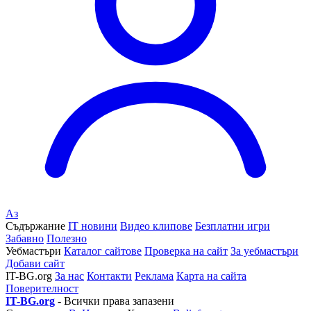
Аз
Съдържание
IT новини
Видео клипове
Безплатни игри
Забавно
Полезно
Уебмастъри
Каталог сайтове
Проверка на сайт
За уебмастъри
Добави сайт
IT-BG.org
За нас
Контакти
Реклама
Карта на сайта
Поверителност
IT-BG.org
- Всички права запазени