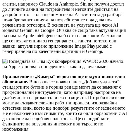
агенти, например Claude на Anthropic. Siri ще получи достъп
до личните данни на потребителя и неговите действия на
устройството – това ще помогне на AI асистента да разбира
по-добре запитванията на потребителите и да дава по-
релевантни отговори. В основата на услугата ще лежи AI
моделът Gemini на Google. Очаква се също така актуализация
на пакета Apple Intelligence на базата на локални AI модели:
ще се появят опции за генериране на тапети по текстови
заявки, актуализирано приложение Image Playground с
генериране на по-качествени картинки и Genmoji.
Приложението „Камера“ вероятно ще получи значително
обновяване.
В него ще се появи панел „Добави уиджети“:
стандартните бутони в горния ред ще могат да се заменят с
професионални инструменти, като например настройка на
дълбочината на резкостта и експозицията. Потребителите ще
могат да създават сложни работни процеси, използвайки
естествен език, което ще подобри резултатите от заснемането.
Не е изключено към снимките, които са били обработени с AI
да започне да се добавя воден знак. Ще се подобрят и
функциите на визуалния интелект при търсене по
изображения.