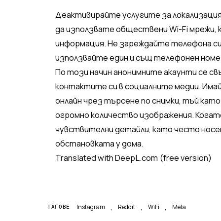
Деактивирайте услугите за локализация
да използвате обществени Wi-Fi мрежи,
информация. Не зареждайте телефона с
използвайте един и същ телефонен номе
По този начин анонимните акаунти се св
контактите си в социалните медии. Има
онлайн чрез търсене по снимки, тъй ка
огромно количество изображения. Когато 
чувствителни детайли, като често носе
обстановката у дома.
Translated with DeepL.com (free version)
,
,
,
Instagram
Reddit
WiFi
Meta
ТАГОВЕ