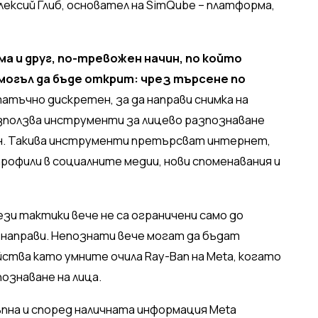
Олексий Глиб, основател на SimQube – платформа,
а и друг, по-тревожен начин, по който
 могъл да бъде открит: чрез търсене по
атъчно дискретен, за да направи снимка на
използва инструменти за лицево разпознаване
айн. Такива инструменти претърсват интернет,
рофили в социалните медии, нови споменавания и
зи тактики вече не са ограничени само до
о направи. Непознати вече могат да бъдат
ства като умните очила Ray-Ban на Meta, когато
ознаване на лица.
на и според наличната информация Meta