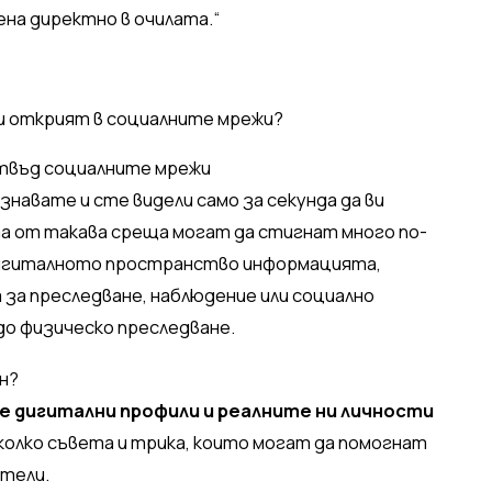
ена директно в очилата.“
отвъд социалните мрежи
знавате и сте видели само за секунда да ви
а от такава среща могат да стигнат много по-
дигиталното пространство информацията,
а за преследване, наблюдение или социално
до физическо преследване.
н?
е дигитални профили и реалните ни личности
колко съвета и трика, които могат да помогнат
атели.