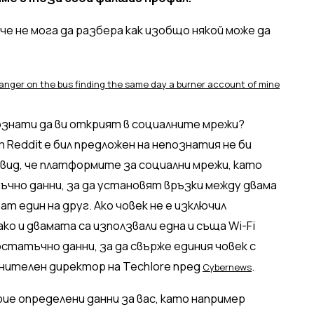
 че не мога да разбера как изобщо някой може да
ranger on the bus finding the same day a burner account of mine
ознати да ви открият в социалните мрежи?
Reddit е бил предложен на непознатия не би
двид, че платформите за социални мрежи, като
ъчно данни, за да установят връзки между двама
т един на друг. Ако човек не е изключил
о и двамата са използвали една и съща Wi-Fi
остатъчно данни, за да свърже единия човек с
лнителен директор на Techlore пред
.
Cybernews
ие определени данни за вас, като например