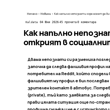
Начало
›
Новини
›
·
·
04 Юни 2026
45 прочита
0 коментара
Kaldata
Как напълно непозна
открият в социални
Двама непознати си размениха поглед
започна да следва фалшивия профил на 
потребител на Reddit, който сподели 
фалшивият му профил е бил последван 
зрителен контакт в автобус. Потреби
(private), тъй като заявката за следв
прави цялата ситуация още по-странн
профилна снимка и не е с истинското 