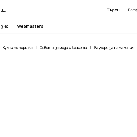
Търси
езно
Webmasters
Кухни по поръчка
|
Съвети за мода и красота
|
Ваучери за намаления