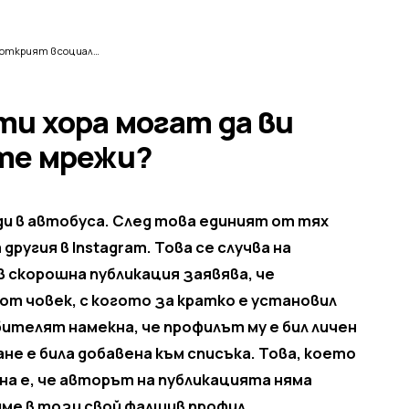
Как напълно непознати хора могат да ви открият в социалните мрежи?
ти хора могат да ви
те мрежи?
и в автобуса. След това единият от тях
другия в Instagram. Това се случва на
в скорошна публикация заявява, че
от човек, с когото за кратко е установил
телят намекна, че профилът му е бил личен
ане е била добавена към списъка. Това, което
а е, че авторът на публикацията няма
име в този свой фалшив профил.