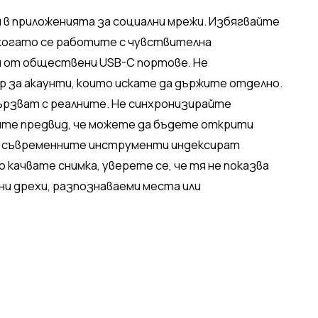
 в приложенията за социални мрежи. Избягвайте
 когато се работите с чувствителна
и от обществени USB-C портове. Не
р за акаунти, които искате да държите отделно.
ързват с реалните. Не синхронизирайте
йте предвид, че можете да бъдете открити
то съвременните инструменти индексират
качвате снимка, уверете се, че тя не показва
ни дрехи, разпознаваеми места или