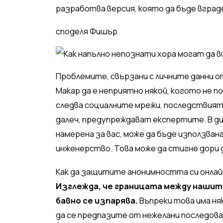
разработва версия, която да бъде вград
споделя Фишър
Проблемите, свързани с личните данни 
Макар да е неприятно някой, когото не по
следва социалните мрежи, последствият
далеч, предупреждават експертите. В 
намерена за вас, може да бъде използван
инженерство. Това може да стигне дори 
Как да защитите анонимността си онлай
Изглежда, че границата между нашит
бавно се изпарява.
Въпреки това има ня
да се предпазите от нежелани последов