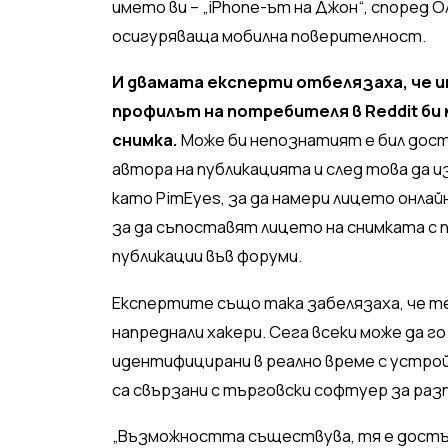
името ви – „iPhone-ът на Джон“, според 
осигуряваща мобилна поверителност.
И двамата експерти отбелязаха, че им
профилът на потребителя в Reddit би
снимка.
Може би непознатият е бил дост
автора на публикацията и след това да 
като PimEyes, за да намери лицето онл
за да съпоставят лицето на снимката с п
публикации във форуми.
Експертите също така забелязаха, че те
напреднали хакери. Сега всеки може да г
идентифицирани в реално време с устрой
са свързани с търговски софтуер за разп
„Възможността съществува, тя е достъп