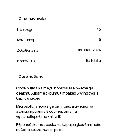
Статистика
Прегледи
45
Коментари
0
Добавена на
04 Юни 2026
Източник
Kaldata
Още новини
С помощта на тази програма можете да
деактивирате скрития тракер в Windows 11
бързо и лесно
Microsoft започна да разпраща имейли за
голяма промяна в системата за
удостоверяване Entra ID
Европейските горски пожари разкриват ново
ниво на климатичен риск