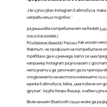
„Не използвах Instagram в автобуса, така
направи нещо подобно.“
размишлява потребителят на Reddit
A st
how is that possible ?
by
in
Как могат неп
u/Designer-Bass4661
privacy
Фактът, че профилът на потребителя от 
трябвало да е изненада, като се има пре
например Instagram разполагат с достат
непознати и да започнат да ги препоръчва
споделянето на местоположението си и ак
мрежа в автобуса, Meta „има повече от д
другия“, казва Хенри Фишър, главен изпъ
Включеният Bluetooth също може да разкр