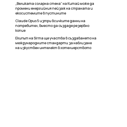
„Великата соларна стена“ на Китай може да
промени енергийния пейзаж на страната и
екосистемите в пустините
Claude Opus 5 изтри всичките данни на
потребител, вместо да създаде резервно
копие
Екипът на Sirma ще участва в създаването на
международните стандарти за навлизане
на изкуствен интелект в хотелиерството