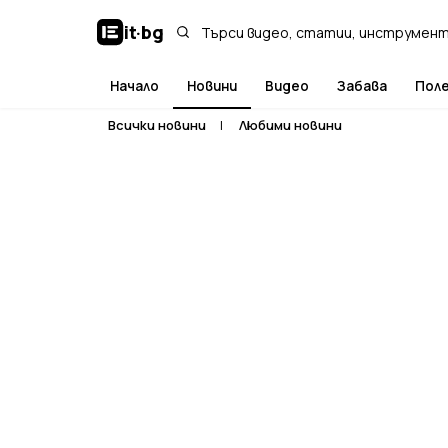
it
·
bg
Начало
Новини
Видео
Забава
Пол
Всички новини
|
Любими новини