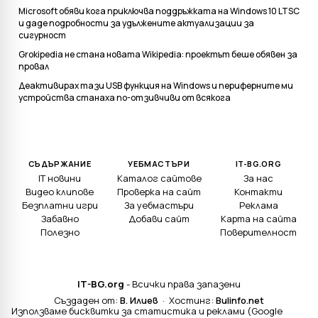
Microsoft обяви кога приключва поддръжката на Windows 10 LTSC
и даде подробности за удължените актуализации за
сигурност
Grokipedia не стана новата Wikipedia: проектът беше обявен за
провал
Деактивирах тази USB функция на Windows и периферните ми
устройства станаха по-отзивчиви от всякога
СЪДЪРЖАНИЕ
УЕБМАСТЪРИ
IT-BG.ORG
IT новини
Каталог сайтове
За нас
Видео клипове
Проверка на сайт
Контакти
Безплатни игри
За уебмастъри
Реклама
Забавно
Добави сайт
Карта на сайта
Полезно
Поверителност
IT-BG.org
- Всички права запазени
Създаден от:
В. Илиев
· Хостинг:
Bulinfo.net
Използваме бисквитки за статистика и реклами (Google