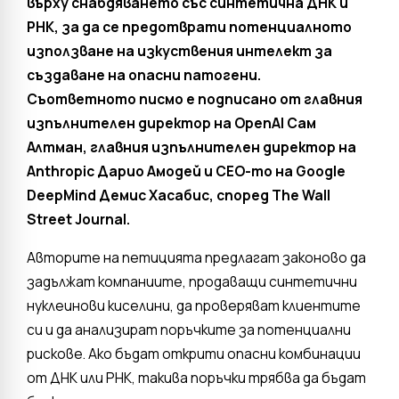
върху снабдяването със синтетична ДНК и
РНК, за да се предотврати потенциалното
използване на изкуствения интелект за
създаване на опасни патогени.
Съответното писмо е подписано от главния
изпълнителен директор на OpenAI Сам
Алтман, главния изпълнителен директор на
Anthropic Дарио Амодей и CEO-то на Google
DeepMind Демис Хасабис, според The ​​Wall
Street Journal.
Авторите на петицията предлагат законово да
задължат компаниите, продаващи синтетични
нуклеинови киселини, да проверяват клиентите
си и да анализират поръчките за потенциални
рискове. Ако бъдат открити опасни комбинации
от ДНК или РНК, такива поръчки трябва да бъдат