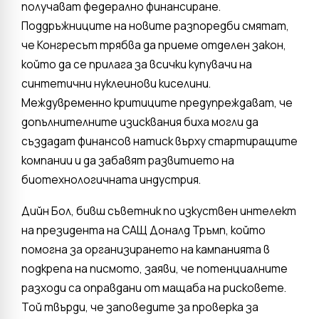
получават федерално финансиране.
Поддръжниците на новите разпоредби смятат,
че Конгресът трябва да приеме отделен закон,
който да се прилага за всички купувачи на
синтетични нуклеинови киселини.
Междувременно критиците предупреждават, че
допълнителните изисквания биха могли да
създадат финансов натиск върху стартиращите
компании и да забавят развитието на
биотехнологичната индустрия.
Дийн Бол, бивш съветник по изкуствен интелект
на президента на САЩ Доналд Тръмп, който
помогна за организирането на кампанията в
подкрепа на писмото, заяви, че потенциалните
разходи са оправдани от мащаба на рисковете.
Той твърди, че заповедите за проверка за