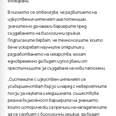
блокирани.
В писмото се отбелязва, че развитието на
изкуствения интелект има потенциал
значително да намали бариерите пред
създаването на биологични оръжия.
Подписалите вярват, че технологиите, които
вече ускоряват научните открития и
разработването на лекарства, могат
едновременно да бъдат използвани от
престъпниците за създаване на нови патогени.
„Системите с изкуствен интелект се
усъвършенстват бързо и наред с невероятните
ползи за науката и медицината, съществува
реална възможност бариерите на знанието,
които исторически са пречили на нападателите
да се сдобият с биологични оръжия, да бъдат