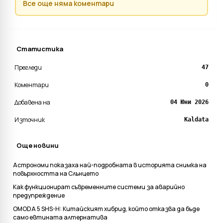
Все още няма коментари
Статистика
Прегледи
47
Коментари
0
Добавена на
04 Юни 2026
Източник
Kaldata
Още новини
Астрономи показаха най-подробната в историята снимка на
повърхността на Слънцето
Kак функционират съвременните системи за аварийно
предупреждение
OMODA 5 SHS-H: Китайският хибрид, който отказва да бъде
само евтината алтернатива