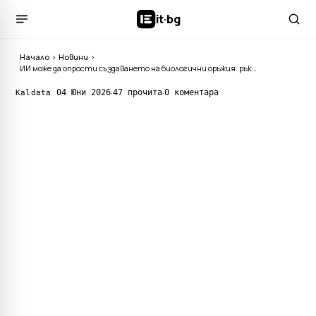
it
·
bg
Начало
›
Новини
›
ИИ може да опрости създаването на биологични оръжия: ръководителите на OpenAI, Google и Anthropic бият тревога
·
·
04 Юни 2026
47 прочита
0 коментара
Kaldata