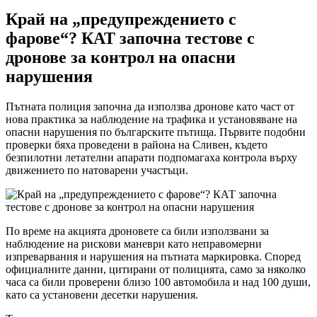
Край на „предупреждението с
фарове“? КАТ започна тестове с
дронове за контрол на опасни
нарушения
Пътната полиция започна да използва дронове като част от
нова практика за наблюдение на трафика и установяване на
опасни нарушения по българските пътища. Първите подобни
проверки бяха проведени в района на Сливен, където
безпилотни летателни апарати подпомагаха контрола върху
движението по натоварени участъци.
По време на акцията дроновете са били използвани за
наблюдение на рискови маневри като неправомерни
изпреварвания и нарушения на пътната маркировка. Според
официалните данни, цитирани от полицията, само за няколко
часа са били проверени близо 100 автомобила и над 100 души,
като са установени десетки нарушения.