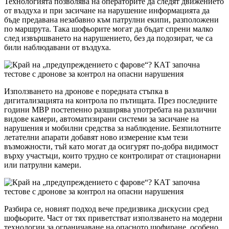
Технологията позволява на операторите да следят движението
от въздуха и при засичане на нарушение информацията да
бъде предавана незабавно към патрулни екипи, разположени
по маршрута. Така шофьорите могат да бъдат спрени малко
след извършването на нарушението, без да подозират, че са
били наблюдавани от въздуха.
Използването на дронове е поредната стъпка в
дигитализацията на контрола по пътищата. През последните
години МВР постепенно разширява употребата на различни
видове камери, автоматизирани системи за засичане на
нарушения и мобилни средства за наблюдение. Безпилотните
летателни апарати добавят ново измерение към тези
възможности, тъй като могат да осигурят по-добра видимост
върху участъци, които трудно се контролират от стационарни
или патрулни камери.
Разбира се, новият подход вече предизвика дискусии сред
шофьорите. Част от тях приветстват използването на модерни
технологии за ограничаване на опасното шофиране, особено