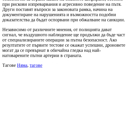
при рискови изпреварвания и агресивно поведение на пътя.
Други поставят въпроси за законовата рамка, начина на
документиране на нарушенията и възможността подобни
доказателства да бъдат оспорвани при обжалване на санкции.
Независимо от различните мнения, от полицията дават
сигнал, че въздушното наблюдение ще продължи да бъде част
от специализираните операции за пътна безопасност. Ако
резултатите от първите тестове се окажат успешни, дроновете
могат да се превърнат в обичайна гледка над най-
натоварените пътни артерии в страната.
Тагове
Няма
,
тагове