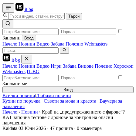
it
·
bg
Търси
Запомни
Вход
Начало
Новини
Видео
Забава
Полезно
Webmasters
it
·
bg
Начало
Новини
Видео
Игри
Забава
Вицове
Полезно
Хороскоп
Webmasters
IT-BG
Запомни ме
Вход
Всички новини
|
Любими новини
Кухни по поръчка
|
Съвети за мода и красота
|
Ваучери за
намаления
Начало
›
Новини
›
Край на „предупреждението с фарове“?
КАТ започна тестове с дронове за контрол на опасни
нарушения
Kaldata
03 Юни 2026
·
47 прочита
·
0 коментара