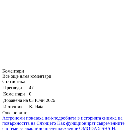
Коментари
Все още няма коментари
Статистика
Прегледи
47
Коментари
0
Добавена на
03 Юни 2026
Източник
Kaldata
Още новини
Астрономи показаха най-подробната в историята снимка на
повърхността на Слънцето
Kак функционират съвременните
системи за аварийно предупреждение
OMODA 5 SHS-H: