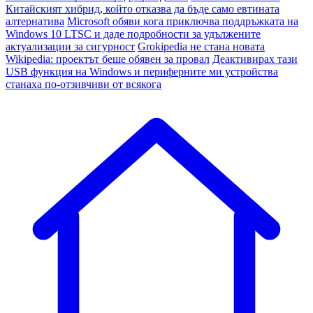
Китайският хибрид, който отказва да бъде само евтината
алтернатива
Microsoft обяви кога приключва поддръжката на
Windows 10 LTSC и даде подробности за удължените
актуализации за сигурност
Grokipedia не стана новата
Wikipedia: проектът беше обявен за провал
Деактивирах тази
USB функция на Windows и периферните ми устройства
станаха по-отзивчиви от всякога