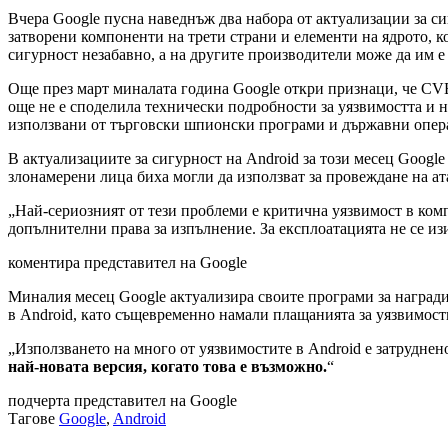
Вчера Google пусна наведнъж два набора от актуализации за си
затворени компоненти на трети страни и елементи на ядрото, ко
сигурност незабавно, а на другите производители може да им е
Още през март миналата година Google откри признаци, че CVE
още не е споделила технически подробности за уязвимостта и н
използвани от търговски шпионски програми и държавни опер
В актуализациите за сигурност на Android за този месец Googl
злонамерени лица биха могли да използват за провеждане на ат
„Най-сериозният от тези проблеми е критична уязвимост в ком
допълнителни права за изпълнение. За експлоатацията не се из
коментира представител на Google
Миналия месец Google актуализира своите програми за награди 
в Android, като същевременно намали плащанията за уязвимост
„Използването на много от уязвимостите в Android е затрудне
най-новата версия, когато това е възможно.
“
подчерта представител на Google
Тагове
Google
,
Android