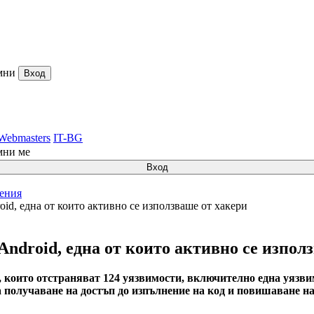
мни
Вход
Webmasters
IT-BG
мни ме
Вход
ления
id, една от които активно се използваше от хакери
Android, една от които активно се изпол
, които отстраняват 124 уязвимости, включително една уязви
 получаване на достъп до изпълнение на код и повишаване на