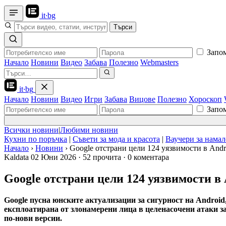
it
·
bg
Търси
Запо
Начало
Новини
Видео
Забава
Полезно
Webmasters
it
·
bg
Начало
Новини
Видео
Игри
Забава
Вицове
Полезно
Хороскоп
Запо
Всички новини
|
Любими новини
Кухни по поръчка
|
Съвети за мода и красота
|
Ваучери за нама
Начало
›
Новини
›
Google отстрани цели 124 уязвимости в Andro
Kaldata
02 Юни 2026
·
52 прочита
·
0 коментара
Google отстрани цели 124 уязвимости в 
Google пусна юнските актуализации за сигурност на Android
експлоатирана от злонамерени лица в целенасочени атаки за
по-нови версии.