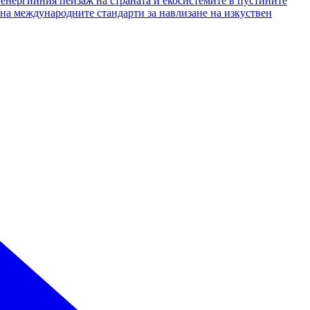
 енергийния пейзаж на страната и екосистемите в пустините
 на международните стандарти за навлизане на изкуствен