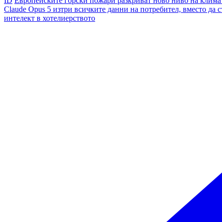
ID
Европейските горски пожари разкриват ново ниво на клима
Claude Opus 5 изтри всичките данни на потребител, вместо да с
интелект в хотелиерството