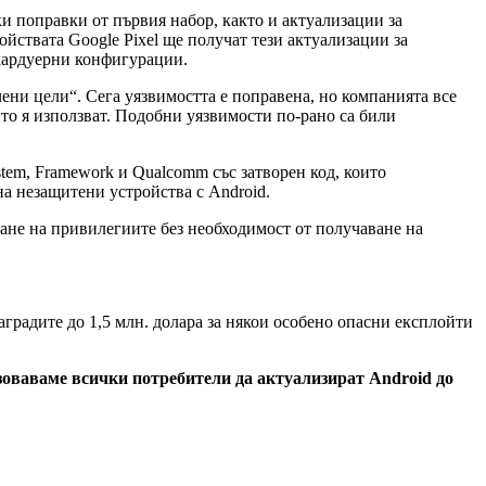
 поправки от първия набор, както и актуализации за
ойствата Google Pixel ще получат тези актуализации за
 хардуерни конфигурации.
ени цели“. Сега уязвимостта е поправена, но компанията все
то я използват. Подобни уязвимости по-рано са били
tem, Framework и Qualcomm със затворен код, които
на незащитени устройства с Android.
ане на привилегиите без необходимост от получаване на
градите до 1,5 млн. долара за някои особено опасни експлойти
оваваме всички потребители да актуализират Android до