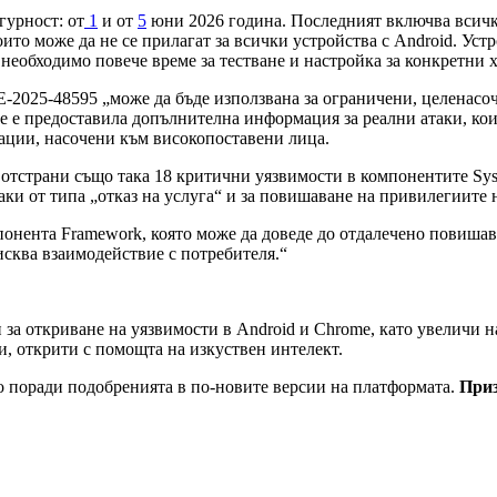
гурност: от
1
и от
5
юни 2026 година. Последният включва всички
ито може да не се прилагат за всички устройства с Android. Устр
 необходимо повече време за тестване и настройка за конкретни
-2025-48595 „може да бъде използвана за ограничени, целенасоч
е е предоставила допълнителна информация за реални атаки, кои
ации, насочени към високопоставени лица.
e отстрани също така 18 критични уязвимости в компонентите Sys
аки от типа „отказ на услуга“ и за повишаване на привилегиите 
понента Framework, която може да доведе до отдалечено повишав
исква взаимодействие с потребителя.“
за откриване на уязвимости в Android и Chrome, като увеличи на
и, открити с помощта на изкуствен интелект.
но поради подобренията в по-новите версии на платформата.
Приз