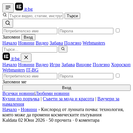
it
·
bg
Търси
Запомни
Вход
Начало
Новини
Видео
Забава
Полезно
Webmasters
it
·
bg
Начало
Новини
Видео
Игри
Забава
Вицове
Полезно
Хороскоп
Webmasters
IT-BG
Запомни ме
Вход
Всички новини
|
Любими новини
Кухни по поръчка
|
Съвети за мода и красота
|
Ваучери за
намаления
Начало
›
Новини
›
Кислород от лунната почва: технология,
която може да промени космическите пътувания
Kaldata
02 Юни 2026
·
50 прочита
·
0 коментара