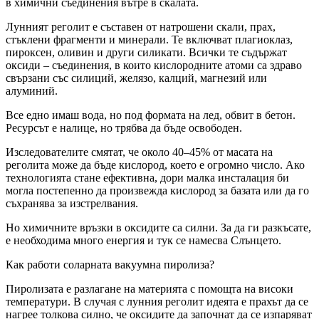
в химични съединения вътре в скалата.
Лунният реголит е съставен от натрошени скали, прах,
стъклени фрагменти и минерали. Те включват плагиоклаз,
пироксен, оливин и други силикати. Всички те съдържат
оксиди – съединения, в които кислородните атоми са здраво
свързани със силиций, желязо, калций, магнезий или
алуминий.
Все едно имаш вода, но под формата на лед, обвит в бетон.
Ресурсът е налице, но трябва да бъде освободен.
Изследователите смятат, че около 40–45% от масата на
реголита може да бъде кислород, което е огромно число. Ако
технологията стане ефективна, дори малка инсталация би
могла постепенно да произвежда кислород за базата или да го
съхранява за изстрелвания.
Но химичните връзки в оксидите са силни. За да ги разкъсате,
е необходима много енергия и тук се намесва Слънцето.
Как работи соларната вакуумна пиролиза?
Пиролизата е разлагане на материята с помощта на високи
температури. В случая с лунния реголит идеята е прахът да се
нагрее толкова силно, че оксидите да започнат да се изпаряват