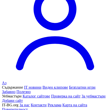
Аз
Съдържание
IT новини
Видео клипове
Безплатни игри
Забавно
Полезно
Уебмастъри
Каталог сайтове
Проверка на сайт
За уебмастъри
Добави сайт
IT-BG.org
За нас
Контакти
Реклама
Карта на сайта
Поверителност