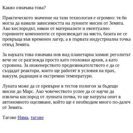
Какво означава това?
Практическото значение на тази технология е огромно: тя би
могла да намали зависимостта на лунните мисии от Земята.
Ако кислородът, някои от материалите и евентуално
горивните компоненти се произвеждат на място, базата не се
превръща във временен лагер, а в първата индустриална точка
отвъд Земята.
За науката това означава нов вид планетарна химия: реголитът
вече не се разглежда просто като геоложки архив, а като
суровина. За инженерството предизвикателството е да се
създадат реактори, които ще работят в условия на прах,
вакуум, радиация и екстремни температури.
Луната може да се превърне в тестов полигон за бъдещи
мисии до Марс. Ако човечеството успее да се научи да
извлича кислород от лунната почва, то ще натрупа опит в
автономното оцеляване, който ще е необходим много по-далеч
от Земята.
Тагове
Няма
,
тагове