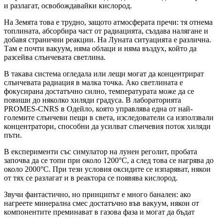
и разлагат, освобождавайки кислород.
На Земята това е трудно, защото атмосферата пречи: тя отнема
топлината, абсорбира част от радиацията, създава налягане и
добавя странични реакции. На Луната ситуацията е различна.
Там е почти вакуум, няма облаци и няма въздух, който да
разсейва слънчевата светлина.
В такава система огледала или лещи могат да концентрират
слънчевата радиация в малка точка. Ако светлината е
фокусирана достатъчно силно, температурата може да се
повиши до няколко хиляди градуса. В лабораторията
PROMES-CNRS в Одейло, която управлява една от най-
големите слънчеви пещи в света, изследователи са използвали
концентратори, способни да усилват слънчевия поток хиляди
пъти.
В експерименти със симулатор на лунен реголит, пробата
започва да се топи при около 1200°C, а след това се нагрява до
около 2000°C. При тези условия оксидите се изпаряват, някои
от тях се разлагат и в реактора се появява кислород.
Звучи фантастично, но принципът е много банален: ако
нагреете минерална смес достатъчно във вакуум, някои от
компонентите преминават в газова фаза и могат да бъдат