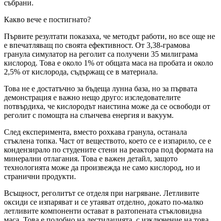
събрани.
Какво вече е постигнато?
Първите резултати показаха, че методът работи, но все още не
е впечатляващ по своята ефективност. От 3,38-грамова
гранула симулатор на реголит са получени 35 милиграма
кислород. Това е около 1% от общата маса на пробата и около
2,5% от кислорода, съдържащ се в материала.
Това не е достатъчно за бъдеща лунна база, но за първата
демонстрация е важно нещо друго: изследователите
потвърдиха, че кислородът наистина може да се освободи от
реголит с помощта на слънчева енергия и вакуум.
След експеримента, вместо рохкава гранула, останала
стъклена топка. Част от веществото, което се е изпарило, се е
кондензирало по студените стени на реактора под формата на
минерални отлагания. Това е важен детайл, защото
технологията може да произвежда не само кислород, но и
странични продукти.
Всъщност, реголитът се отделя при нагряване. Летливите
оксиди се изпаряват и се утаяват отделно, докато по-малко
летливите компоненти остават в разтопената стъкловидна
маса. Това е подобно на дестилацията, с изключение на това,