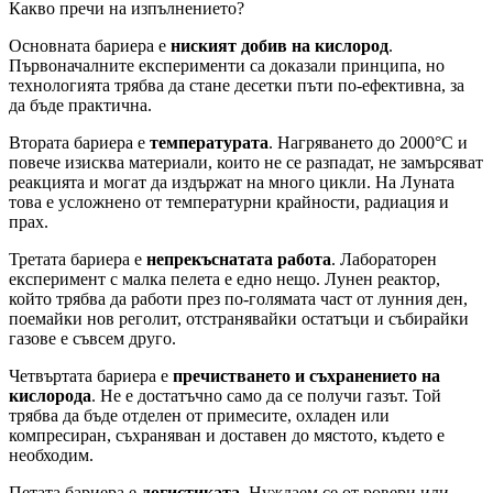
Какво пречи на изпълнението?
Основната бариера е
ниският добив на кислород
.
Първоначалните експерименти са доказали принципа, но
технологията трябва да стане десетки пъти по-ефективна, за
да бъде практична.
Втората бариера е
температурата
. Нагряването до 2000°C и
повече изисква материали, които не се разпадат, не замърсяват
реакцията и могат да издържат на много цикли. На Луната
това е усложнено от температурни крайности, радиация и
прах.
Третата бариера е
непрекъснатата работа
. Лабораторен
експеримент с малка пелета е едно нещо. Лунен реактор,
който трябва да работи през по-голямата част от лунния ден,
поемайки нов реголит, отстранявайки остатъци и събирайки
газове е съвсем друго.
Четвъртата бариера е
пречистването и съхранението на
кислорода
. Не е достатъчно само да се получи газът. Той
трябва да бъде отделен от примесите, охладен или
компресиран, съхраняван и доставен до мястото, където е
необходим.
Петата бариера е
логистиката
. Нуждаем се от ровери или