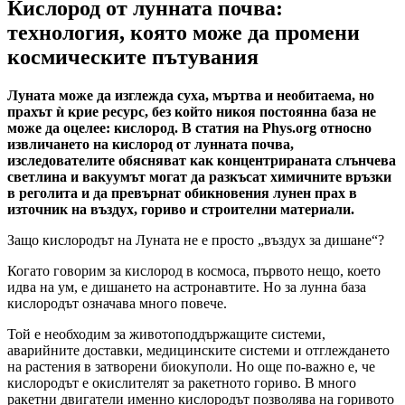
Кислород от лунната почва:
технология, която може да промени
космическите пътувания
Луната може да изглежда суха, мъртва и необитаема, но
прахът ѝ крие ресурс, без който никоя постоянна база не
може да оцелее: кислород. В статия на Phys.org относно
извличането на кислород от лунната почва,
изследователите обясняват как концентрираната слънчева
светлина и вакуумът могат да разкъсат химичните връзки
в реголита и да превърнат обикновения лунен прах в
източник на въздух, гориво и строителни материали.
Защо кислородът на Луната не е просто „въздух за дишане“?
Когато говорим за кислород в космоса, първото нещо, което
идва на ум, е дишането на астронавтите. Но за лунна база
кислородът означава много повече.
Той е необходим за животоподдържащите системи,
аварийните доставки, медицинските системи и отглеждането
на растения в затворени биокуполи. Но още по-важно е, че
кислородът е окислителят за ракетното гориво. В много
ракетни двигатели именно кислородът позволява на горивото