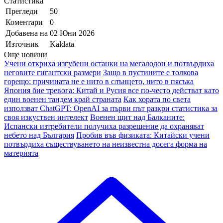
Статистика
Прегледи
50
Коментари
0
Добавена на
02 Юни 2026
Източник
Kaldata
Още новини
Учени откриха изгубени останки на мегалодон и потвърдиха
неговите гигантски размери
Защо в пустините е толкова
горещо: причината не е нито в слънцето, нито в пясъка
Япония бие тревога: Китай и Русия все по-често действат като
един военен тандем край страната
Как хората по света
използват ChatGPT: OpenAI за първи път разкри статистика за
своя изкуствен интелект
Военен щит над Балканите:
Испански изтребители получиха разрешение да охраняват
небето над България
Пробив във физиката: Китайски учени
потвърдиха съществуването на неизвестна досега форма на
материята