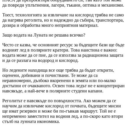
да повреди уплътнения, лагери, тъкани, оптика и механизми.
Тоест, технологията за извличане на кислород трябва не само
да нагрява реголита, но и надеждно да събира, транспортира,
дозира и обработва много неприятния материал.
Защо водата на Луната не решава всичко?
Често се казва, че основният ресурс за бъдещите бази ще бъде
водният лед в полярните кратери. Това наистина е важно:
водата може да се пие, да се използва за радиационна защита
и да се разлага на водород и кислород.
Но ледените находища все още трябва да бъдат открити,
оценени, добивани и почиствани. Те може да са
неравномерни, дълбоко вкоренени в земята или по-малко
достъпни от очакваното. Освен това ледът не е концентриран
навсякъде, а най-вече в полярните студени капани.
Реголитът е навсякъде по повърхността. Ако можем да се
научим да извличаме кислород от почвата, бъдещите мисии
ще имат резервен и може би по-гъвкав маршрут. Той не е
непременно заместител на водния лед, а по-скоро като втори
стълб на лунната икономика.