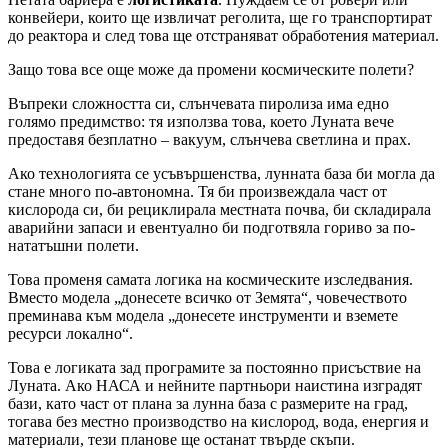
конвейери, които ще извличат реголита, ще го транспортират
до реактора и след това ще отстраняват обработения материал.
Защо това все още може да промени космическите полети?
Въпреки сложността си, слънчевата пиролиза има едно
голямо предимство: тя използва това, което Луната вече
предоставя безплатно – вакуум, слънчева светлина и прах.
Ако технологията се усъвършенства, лунната база би могла да
стане много по-автономна. Тя би произвеждала част от
кислорода си, би рециклирала местната почва, би складирала
аварийни запаси и евентуално би подготвяла гориво за по-
нататъшни полети.
Това променя самата логика на космическите изследвания.
Вместо модела „донесете всичко от Земята“, човечеството
преминава към модела „донесете инструменти и вземете
ресурси локално“.
Това е логиката зад програмите за постоянно присъствие на
Луната. Ако НАСА и нейните партньори наистина изградят
бази, като част от плана за лунна база с размерите на град,
тогава без местно производство на кислород, вода, енергия и
материали, тези планове ще останат твърде скъпи.