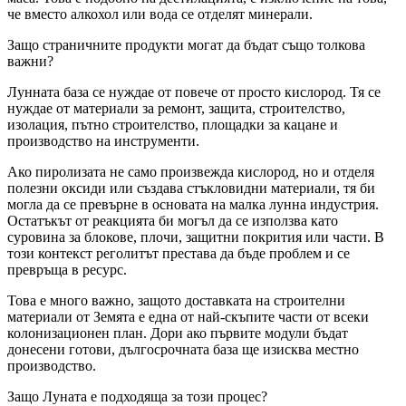
че вместо алкохол или вода се отделят минерали.
Защо страничните продукти могат да бъдат също толкова
важни?
Лунната база се нуждае от повече от просто кислород. Тя се
нуждае от материали за ремонт, защита, строителство,
изолация, пътно строителство, площадки за кацане и
производство на инструменти.
Ако пиролизата не само произвежда кислород, но и отделя
полезни оксиди или създава стъкловидни материали, тя би
могла да се превърне в основата на малка лунна индустрия.
Остатъкът от реакцията би могъл да се използва като
суровина за блокове, плочи, защитни покрития или части. В
този контекст реголитът престава да бъде проблем и се
превръща в ресурс.
Това е много важно, защото доставката на строителни
материали от Земята е една от най-скъпите части от всеки
колонизационен план. Дори ако първите модули бъдат
донесени готови, дългосрочната база ще изисква местно
производство.
Защо Луната е подходяща за този процес?