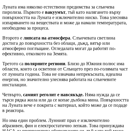
Луната има няколко естествени предимства за слънчева
пиролиза. Първото е
вакуумът
, тъй като налягането върху
повърхността на Луната е изключително ниско. Това улеснява
изпаряването на веществата и може да намали температурата,
необходима за процеса.
Второто е
липсата на атмосфера
. Слънчевата светлина
достига до повърхността без облаци, дъжд, вятър или
атмосферно поглъщане. Огледалата могат да работят по-
ефективно, отколкото на Земята.
Третото са
полярните региони
. Близо до Южния полюс има
области, които са осветени от Слънцето през по-голямата част
от лунната година. Това не означава непрекъсната, идеална
енергия, но значително улеснява работата на слънчевите
инсталации.
Четвърто,
самият реголит е навсякъде.
Няма нужда да се
търси рядка жила или да се копае дълбока мина. Повърхността
на Луната вече е покрита с материал, който може да се подаде
в реактора.
Но има един проблем. Лунният прах е изключително
абразивен, фин и електростатично лепкав. Това принуждава
НАСА да препроектира оборудването си, тъй като той може