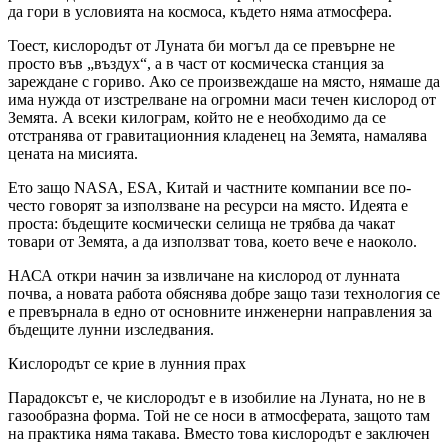
да гори в условията на космоса, където няма атмосфера.
Тоест, кислородът от Луната би могъл да се превърне не
просто във „въздух“, а в част от космическа станция за
зареждане с гориво. Ако се произвеждаше на място, нямаше да
има нужда от изстрелване на огромни маси течен кислород от
Земята. А всеки килограм, който не е необходимо да се
отстранява от гравитационния кладенец на Земята, намалява
цената на мисията.
Ето защо NASA, ESA, Китай и частните компании все по-
често говорят за използване на ресурси на място. Идеята е
проста: бъдещите космически селища не трябва да чакат
товари от Земята, а да използват това, което вече е наоколо.
НАСА откри начин за извличане на кислород от лунната
почва, а новата работа обяснява добре защо тази технология се
е превърнала в едно от основните инженерни направления за
бъдещите лунни изследвания.
Кислородът се крие в лунния прах
Парадоксът е, че кислородът е в изобилие на Луната, но не в
газообразна форма. Той не се носи в атмосферата, защото там
на практика няма такава. Вместо това кислородът е заключен