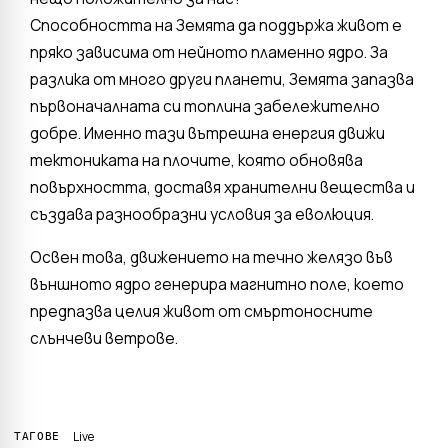
Способността на Земята да поддържа живот е
пряко зависима от нейното пламенно ядро. За
разлика от много други планети, Земята запазва
първоначалната си топлина забележително
добре. Именно тази вътрешна енергия движи
тектониката на плочите, която обновява
повърхността, доставя хранителни вещества и
създава разнообразни условия за еволюция.
Освен това, движението на течно желязо във
външното ядро ​​генерира магнитно поле, което
предпазва целия живот от смъртоносните
слънчеви ветрове.
Live
ТАГОВЕ