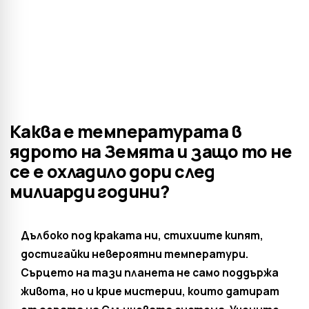
Каква е температурата в
ядрото на Земята и защо то не
се е охладило дори след
милиарди години?
Дълбоко под краката ни, стихиите кипят,
достигайки невероятни температури.
Сърцето на тази планета не само поддържа
живота, но и крие мистерии, които датират