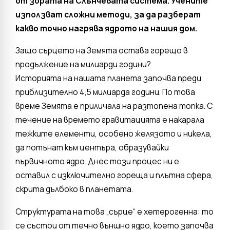
от зората на Слънчевата система. Учените
използват сложни методи, за да разберат
какво точно нагрява ядрото на нашия дом.
Защо сърцето на Земята остава горещо в
продължение на милиарди години?
Историята на нашата планета започва преди
приблизително 4,5 милиарда години. По това
време Земята е приличала на разтопена топка. С
течение на времето гравитацията е накарала
тежките елементи, особено желязото и никела,
да потънат към центъра, образувайки
първичното ядро. Днес този процес ни е
оставил с изключително гореща и плътна сфера,
скрита дълбоко в планетата.
Структурата на това „сърце“ е хетерогенна: то
се състои от течно външно ядро, което започва