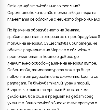
Откъде идва толкова много топлина?
Огромното количество топлина в центъра на
планетата се обяснява с нейното бурно минало:
По време на образуването на Земята,
гравитационната енергия се е преобразувала в
топлинна енергия. Съществува и хипотеза, че
обект с размерите на Марс се е сблъскал с
протопланетата, което е довело до
значително освобождаване на енергия вътре.
Освен това, температурата може да бъде
повлияна от радиоактивни елементи, които се
разпадат. Те включват калий, уран и торий,
въпреки че тяхното присъствие на големи
дълбочини все още е предмет на дебат сред
учените. Защо толкова висока температура е
нещо положително за нас?