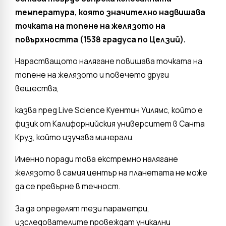
температура, която значително надвишава
точката на топене на желязото на
повърхността (1538 градуса по Целзий).
Нарастващото налягане повишава точката на
топене на желязото и повечето други
вещества,
казва пред Live Science Куентин Уилямс, който е
физик от Калифорнийския университет в Санта
Круз, който изучава минерали.
Именно поради това екстремно налягане
желязото в самия център на планетата не може
да се превърне в течност.
За да определят тези параметри,
изследователите провеждат уникални