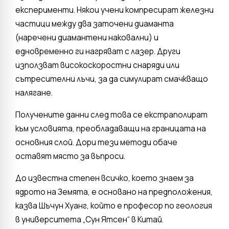
експерименти. Някои учени компресират железни
частици между два заточени диаманта
(наречени диамантени наковални) и
едновременно ги нагряват с лазер. Други
използват високоскоростни снаряди или
сътресителни лъчи, за да симулират смачкващо
налягане.
Получените данни след това се екстраполират
към условията, преобладаващи на границата на
основния слой. Дори тези методи обаче
оставят място за въпроси.
До известна степен всичко, което знаем за
ядрото на Земята, е основано на предположения,
казва Шъчун Хуанг, който е професор по геология
в университета „Сун Ятсен“ в Китай.