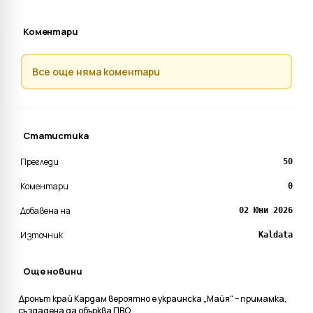
Коментари
Все още няма коментари
Статистика
Прегледи
50
Коментари
0
Добавена на
02 Юни 2026
Източник
Kaldata
Още новини
Дронът край Кардам вероятно е украинска „Майя“ – примамка,
създадена да обърква ПВО