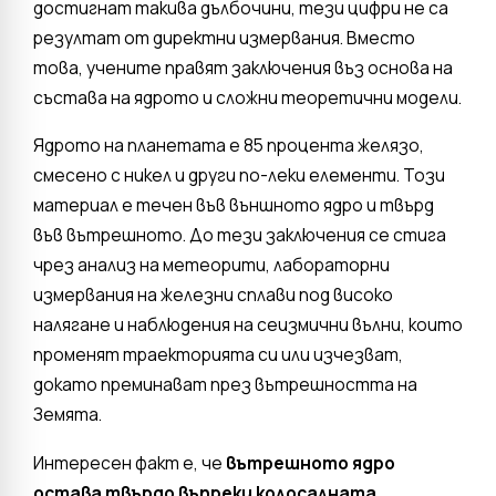
достигнат такива дълбочини, тези цифри не са
резултат от директни измервания. Вместо
това, учените правят заключения въз основа на
състава на ядрото и сложни теоретични модели.
Ядрото на планетата е 85 процента желязо,
смесено с никел и други по-леки елементи. Този
материал е течен във външното ядро ​​и твърд
във вътрешното. До тези заключения се стига
чрез анализ на метеорити, лабораторни
измервания на железни сплави под високо
налягане и наблюдения на сеизмични вълни, които
променят траекторията си или изчезват,
докато преминават през вътрешността на
Земята.
Интересен факт е, че
вътрешното ядро ​​
остава твърдо въпреки колосалната