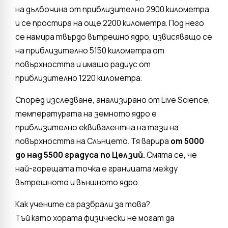
на дълбочина от приблизително 2900 километра
и се простира на още 2200 километра. Под него
се намира твърдо вътрешно ядро, извисяващо се
на приблизително 5150 километра от
повърхността и имащо радиус от
приблизително 1220 километра.
Според изследване, анализирано от Live Science,
температурата на земното ядро ​​е
приблизително еквивалентна на тази на
повърхността на Слънцето. Тя варира
от 5000
до над 5500 градуса по Целзий.
Смята се, че
най-горещата точка е границата между
вътрешното и външното ядро.
Как учените са разбрали за това?
Тъй като хората физически не могат да