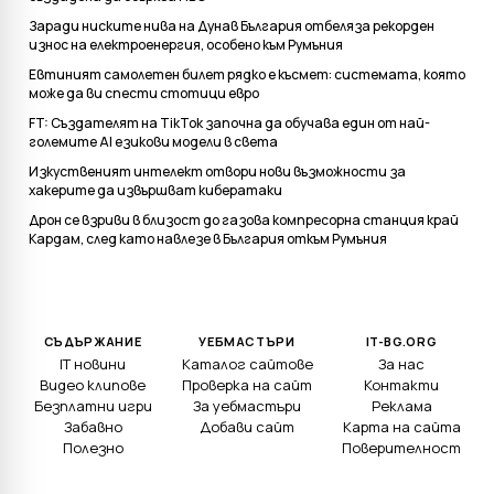
Заради ниските нива на Дунав България отбеляза рекорден
износ на електроенергия, особено към Румъния
Евтиният самолетен билет рядко е късмет: системата, която
може да ви спести стотици евро
FT: Създателят на TikTok започна да обучава един от най-
големите AI езикови модели в света
Изкуственият интелект отвори нови възможности за
хакерите да извършват кибератаки
Дрон се взриви в близост до газова компресорна станция край
Кардам, след като навлезе в България откъм Румъния
СЪДЪРЖАНИЕ
УЕБМАСТЪРИ
IT-BG.ORG
IT новини
Каталог сайтове
За нас
Видео клипове
Проверка на сайт
Контакти
Безплатни игри
За уебмастъри
Реклама
Забавно
Добави сайт
Карта на сайта
Полезно
Поверителност