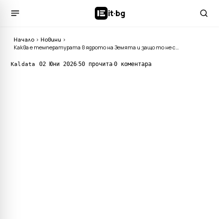
it
·
bg
Начало
›
Новини
›
Каква е температурата в ядрото на Земята и защо то не се е охладило дори след милиарди години?
·
·
02 Юни 2026
50 прочита
0 коментара
Kaldata