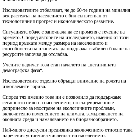
Изследователите отбелязват, че до 60-те години на миналия
век растежът на населението е бил съпътстван от
технологичния прогрес и икономическото развитие.
Ситуацията обаче е започнала да се променя с течение на
времето. Според авторите на изследването, именно от този
период връзката между размера на населението и
способността на планетата да поддържа стабилен баланс на
ресурсите започва да отслабва.
Учените наричат ​​този етап началото на „негативната
демографска фаза“.
Изследователите отделно обръщат внимание на ролята на
изкопаемите горива.
Според тях именно това ни е позволило да поддържаме
сегашното ниво на населението, но същевременно е
допринесло за изостряне на екологичните проблеми,
включително изменението на климата, замърсяването на
околната среда и намаляването на биоразнообразието.
Най-много дискусии предизвика заключението относно така
наречения устойчива численост на населението.