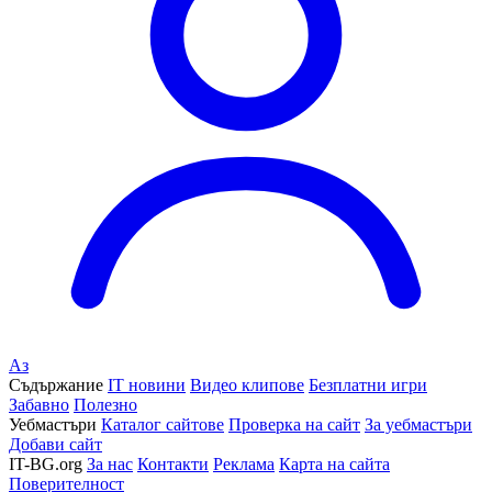
Аз
Съдържание
IT новини
Видео клипове
Безплатни игри
Забавно
Полезно
Уебмастъри
Каталог сайтове
Проверка на сайт
За уебмастъри
Добави сайт
IT-BG.org
За нас
Контакти
Реклама
Карта на сайта
Поверителност