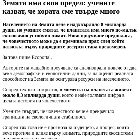
Земята има своя предел: учените
казват, че хората сме твърде много
Населението на Земята вече е надхвърлило 8 милиарда
души, но учените смятат, че планетата има много по-малък
екологично устойчив лимит. Ново проучване предполага,
че човечеството може да е преминало праг, след който
натискът върху природните ресурси става прекомерен.
За това пише Ecoportal.
Авторите на мащабно проучване са анализирали повече от два
века демографски и екологични данни, за да оценят реалната
способност на Земята да осигурява ресурси на населението.
Според техните открития,
в момента на планетата живеят
около 8,3 милиарда души
, което е най-голямата цифра в
цялата история на човечеството.
Учените твърдят, че човечеството вече е прекрачило
границата на екологичната стабилност.
Според тях това не е прогноза за бъдещето, а процес, който
вече протича и влияе върху климата, природните екосистеми
и наличността на ресурси.