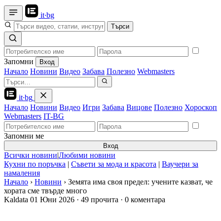
it
·
bg
Търси
Запомни
Вход
Начало
Новини
Видео
Забава
Полезно
Webmasters
it
·
bg
Начало
Новини
Видео
Игри
Забава
Вицове
Полезно
Хороскоп
Webmasters
IT-BG
Запомни ме
Вход
Всички новини
|
Любими новини
Кухни по поръчка
|
Съвети за мода и красота
|
Ваучери за
намаления
Начало
›
Новини
›
Земята има своя предел: учените казват, че
хората сме твърде много
Kaldata
01 Юни 2026
·
49 прочита
·
0 коментара