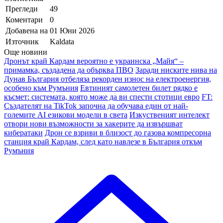
Прегледи
49
Коментари
0
Добавена на
01 Юни 2026
Източник
Kaldata
Още новини
Дронът край Кардам вероятно е украинска „Майя“ –
примамка, създадена да обърква ПВО
Заради ниските нива на
Дунав България отбеляза рекорден износ на електроенергия,
особено към Румъния
Евтиният самолетен билет рядко е
късмет: системата, която може да ви спести стотици евро
FT:
Създателят на TikTok започна да обучава един от най-
големите AI езикови модели в света
Изкуственият интелект
отвори нови възможности за хакерите да извършват
кибератаки
Дрон се взриви в близост до газова компресорна
станция край Кардам, след като навлезе в България откъм
Румъния