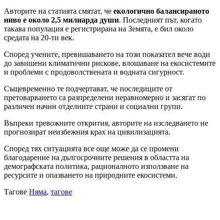
Авторите на статията смятат, че
екологично балансираното
ниво е около 2,5 милиарда души
. Последният път, когато
такава популация е регистрирана на Земята, е бил около
средата на 20-ти век.
Според учените, превишаването на този показател вече води
до завишени климатични рискове, влошаване на екосистемите
и проблеми с продоволствената и водната сигурност.
Същевременно те подчертават, че последиците от
претоварването са разпределени неравномерно и засягат по
различен начин отделните страни и социални групи.
Въпреки тревожните открития, авторите на изследването не
прогнозират неизбежния крах на цивилизацията.
Според тях ситуацията все още може да се промени
благодарение на дългосрочните решения в областта на
демографската политика, рационалното използване на
ресурсите и опазването на природните екосистеми.
Тагове
Няма
,
тагове