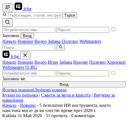
it
·
bg
Търси
Запомни
Вход
Начало
Новини
Видео
Забава
Полезно
Webmasters
it
·
bg
Начало
Новини
Видео
Игри
Забава
Вицове
Полезно
Хороскоп
Webmasters
IT-BG
Запомни ме
Вход
Всички новини
|
Любими новини
Кухни по поръчка
|
Съвети за мода и красота
|
Ваучери за
намаления
Начало
›
Новини
›
5 безплатни ИИ инструмента, които
наистина могат да ви спестят време през 2026 г.
Kaldata
31 Май 2026
·
51 прочита
·
0 коментара