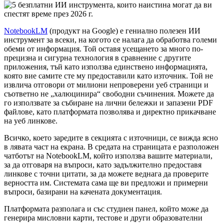
NotebookLM
(продукт на Google) е гениално полезен ИИ
инструмент за всеки, на когото се налага да обработва големи
обеми от информация. Той оставя усещането за много по-
прецизна и сигурна технология в сравнение с другите
приложения, тъй като използва единствено информацията,
която вие самите сте му предоставили като източник. Той не
извлича отговори от милиони непроверени уеб страници и
съответно не „халюцинира“ свободни съчинения. Можете да
го използвате за събиране на лични бележки и запазени PDF
файлове, като платформата позволява и директно прикачване
на уеб линкове.
Всичко, което заредите в секцията с източници, се вижда ясно
в лявата част на екрана. В средата на страницата е разположен
чатботът на NotebookLM, който използва вашите материали,
за да отговаря на въпроси, като задължително предоставя
линкове с точни цитати, за да можете веднага да проверите
верността им. Системата сама ще ви предложи и примерни
въпроси, базирани на качената документация.
Платформата разполага и със студиен панел, който може да
генерира мисловни карти, тестове и други образователни