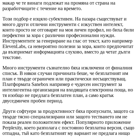
макар че те винаги подлежат на промяна от страна на
разработчиците с течение на времето.
Този подбор е изцяло субективен. На пазара съществуват и
много други отлични инструменти с изкуствен интелект,
които просто не отговарят на моя личен профил, но биха били
перфектни за хора с различни професионални нужди.
Инструментите за генериране на глас от текст, като например
ElevenLabs, са невероятно полезни за хора, които предпочитат
да възприемат информацията слухово, вместо да четат дълги
текстове.
Много инструменти съзнателно бяха изключени от финалния
списък. В някои случаи причината беше, че безплатният им
план е твърде ограничен или практически несъществуващ.
Платформата Sanebox например е чудесен инструмент за
интелигентна организация на входящата електронна поща, но
тя изобщо не предлага безплатен план, а само кратък
двуседмичен пробен период.
Други софтуери за продуктивност бяха пропуснати, защото са
твърде тясно специализирани или защото тестването им не
показа реален положителен ефект. Популярното приложение
Perplexity, което разполага с постоянно безплатна версия, също
отпадна, тъй като безплатният му вариант не предлага нищо