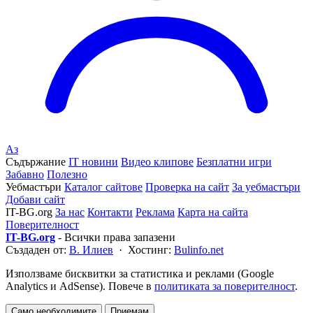
Аз
Съдържание
IT новини
Видео клипове
Безплатни игри
Забавно
Полезно
Уебмастъри
Каталог сайтове
Проверка на сайт
За уебмастъри
Добави сайт
IT-BG.org
За нас
Контакти
Реклама
Карта на сайта
Поверителност
IT-BG.org
- Всички права запазени
Създаден от:
В. Илиев
· Хостинг:
Bulinfo.net
Използваме бисквитки за статистика и реклами (Google
Analytics и AdSense). Повече в
политиката за поверителност
.
Само необходимите
Приемам