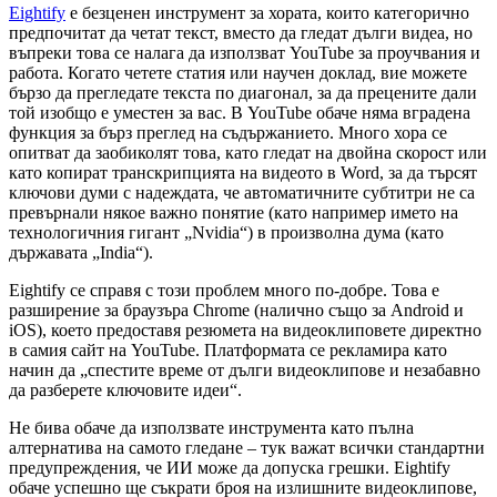
Eightify
е безценен инструмент за хората, които категорично
предпочитат да четат текст, вместо да гледат дълги видеа, но
въпреки това се налага да използват YouTube за проучвания и
работа. Когато четете статия или научен доклад, вие можете
бързо да прегледате текста по диагонал, за да прецените дали
той изобщо е уместен за вас. В YouTube обаче няма вградена
функция за бърз преглед на съдържанието. Много хора се
опитват да заобиколят това, като гледат на двойна скорост или
като копират транскрипцията на видеото в Word, за да търсят
ключови думи с надеждата, че автоматичните субтитри не са
превърнали някое важно понятие (като например името на
технологичния гигант „Nvidia“) в произволна дума (като
държавата „India“).
Eightify се справя с този проблем много по-добре. Това е
разширение за браузъра Chrome (налично също за Android и
iOS), което предоставя резюмета на видеоклиповете директно
в самия сайт на YouTube. Платформата се рекламира като
начин да „спестите време от дълги видеоклипове и незабавно
да разберете ключовите идеи“.
Не бива обаче да използвате инструмента като пълна
алтернатива на самото гледане – тук важат всички стандартни
предупреждения, че ИИ може да допуска грешки. Eightify
обаче успешно ще съкрати броя на излишните видеоклипове,