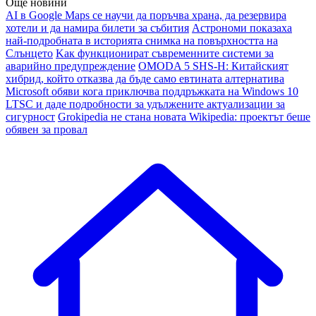
Още новини
AI в Google Maps се научи да поръчва храна, да резервира
хотели и да намира билети за събития
Астрономи показаха
най-подробната в историята снимка на повърхността на
Слънцето
Kак функционират съвременните системи за
аварийно предупреждение
OMODA 5 SHS-H: Китайският
хибрид, който отказва да бъде само евтината алтернатива
Microsoft обяви кога приключва поддръжката на Windows 10
LTSC и даде подробности за удължените актуализации за
сигурност
Grokipedia не стана новата Wikipedia: проектът беше
обявен за провал