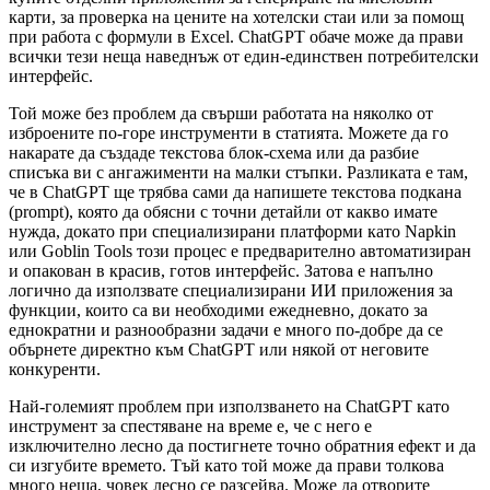
карти, за проверка на цените на хотелски стаи или за помощ
при работа с формули в Excel. ChatGPT обаче може да прави
всички тези неща наведнъж от един-единствен потребителски
интерфейс.
Той може без проблем да свърши работата на няколко от
изброените по-горе инструменти в статията. Можете да го
накарате да създаде текстова блок-схема или да разбие
списъка ви с ангажименти на малки стъпки. Разликата е там,
че в ChatGPT ще трябва сами да напишете текстова подкана
(prompt), която да обясни с точни детайли от какво имате
нужда, докато при специализирани платформи като Napkin
или Goblin Tools този процес е предварително автоматизиран
и опакован в красив, готов интерфейс. Затова е напълно
логично да използвате специализирани ИИ приложения за
функции, които са ви необходими ежедневно, докато за
еднократни и разнообразни задачи е много по-добре да се
обърнете директно към ChatGPT или някой от неговите
конкуренти.
Най-големият проблем при използването на ChatGPT като
инструмент за спестяване на време е, че с него е
изключително лесно да постигнете точно обратния ефект и да
си изгубите времето. Тъй като той може да прави толкова
много неща, човек лесно се разсейва. Може да отворите