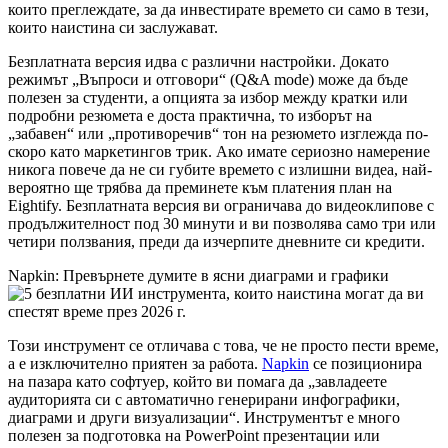
които преглеждате, за да инвестирате времето си само в тези,
които наистина си заслужават.
Безплатната версия идва с различни настройки. Докато
режимът „Въпроси и отговори“ (Q&A mode) може да бъде
полезен за студенти, а опцията за избор между кратки или
подробни резюмета е доста практична, то изборът на
„забавен“ или „противоречив“ тон на резюмето изглежда по-
скоро като маркетингов трик. Ако имате сериозно намерение
никога повече да не си губите времето с излишни видеа, най-
вероятно ще трябва да преминете към платения план на
Eightify. Безплатната версия ви ограничава до видеоклипове с
продължителност под 30 минути и ви позволява само три или
четири ползвания, преди да изчерпите дневните си кредити.
Napkin: Превърнете думите в ясни диаграми и графики
Този инструмент се отличава с това, че не просто пести време,
а е изключително приятен за работа.
Napkin
се позиционира
на пазара като софтуер, който ви помага да „завладеете
аудиторията си с автоматично генерирани инфографики,
диаграми и други визуализации“. Инструментът е много
полезен за подготовка на PowerPoint презентации или