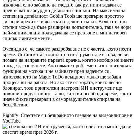
изключително забавно да гледате как рутинни задачи се
превръщат в абсурдно детайлни списъци. На максимална
степен на детайлност Goblin Tools ще превърне простото
„изпери дрехите“ в десетки отделни стъпки. Всяка от тези
стъпки може да бъде разширена допълнително, така че дори
най-минималната подзадача да се превърне в миниатюрен
списък с ангажименти.
Очевидно е, че самото раздробяване не е частта, която пести
време. Истинската стойност на инструмента е в това, че ви
помага да направите първата крачка, когато изобщо не знаете
откъде да започнете. Ако нямате проблеми с изпълнителната
функция на мозъка и не забивате пред задачите си,
използването на Magic ToDo всъщност малко ще забави
процеса ви на работа. Но ако сте от хората, които лесно
блокират, този приятелски настроен ИИ инструмент ще
повиши продуктивността ви, като ви освободи време, което
иначе бихте прекарали в саморазрушителна спирала на
бездействие.
Eightify: Спестете си безкрайното гледане на видеоклипове в
YouTube