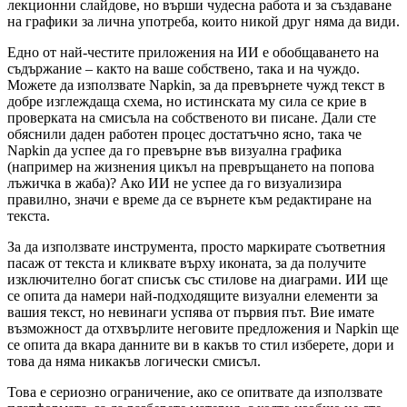
лекционни слайдове, но върши чудесна работа и за създаване
на графики за лична употреба, които никой друг няма да види.
Едно от най-честите приложения на ИИ е обобщаването на
съдържание – както на ваше собствено, така и на чуждо.
Можете да използвате Napkin, за да превърнете чужд текст в
добре изглеждаща схема, но истинската му сила се крие в
проверката на смисъла на собственото ви писане. Дали сте
обяснили даден работен процес достатъчно ясно, така че
Napkin да успее да го превърне във визуална графика
(например на жизнения цикъл на превръщането на попова
лъжичка в жаба)? Ако ИИ не успее да го визуализира
правилно, значи е време да се върнете към редактиране на
текста.
За да използвате инструмента, просто маркирате съответния
пасаж от текста и кликвате върху иконата, за да получите
изключително богат списък със стилове на диаграми. ИИ ще
се опита да намери най-подходящите визуални елементи за
вашия текст, но невинаги успява от първия път. Вие имате
възможност да отхвърлите неговите предложения и Napkin ще
се опита да вкара данните ви в какъв то стил изберете, дори и
това да няма никакъв логически смисъл.
Това е сериозно ограничение, ако се опитвате да използвате