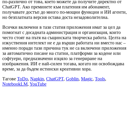
по-различно от това, което можете да получите директно от
ChatGPT. Ако преминете към платения им абонамент,
получавате достъп до много по-мощни функции и ИИ агенти,
но безплатната версия остава доста незадоволителна.
Всички включени в тази статия приложения имат за цел да
помогнат с досадната администрация и организация, които
често стоят на пътя на същинската творческа работа. Целта на
изкуствения интелект не е да върши работата ни вместо нас –
именно поради тази причина тук не са включени приложения
за автоматично писане на статии, платформи за кодене или
софтуери, предназначени изцяло за генериране на
изображения. ИИ е най-силен тогава, когато ни освобождава
време, за да бъдем истински креативни хора.
Тагове
ToDo
,
Napkin
,
ChatGPT
,
Goblin
,
Magic
,
Tools
,
NotebookLM
,
YouTube