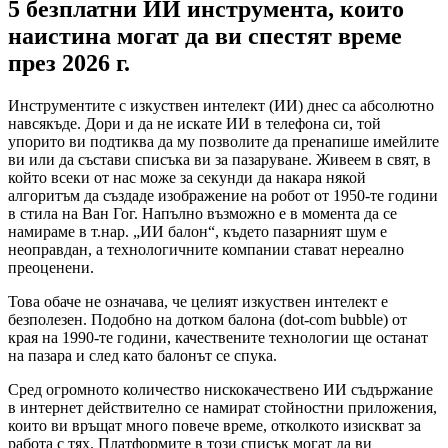
5 безплатни ИИ инструмента, които
наистина могат да ви спестят време
през 2026 г.
Инструментите с изкуствен интелект (ИИ) днес са абсолютно
навсякъде. Дори и да не искате ИИ в телефона си, той
упорито ви подтиква да му позволите да пренапише имейлите
ви или да състави списъка ви за пазаруване. Живеем в свят, в
който всеки от нас може за секунди да накара някой
алгоритъм да създаде изображение на робот от 1950-те години
в стила на Ван Гог. Напълно възможно е в момента да се
намираме в т.нар. „ИИ балон“, където пазарният шум е
неоправдан, а технологичните компании стават нереално
преоценени.
Това обаче не означава, че целият изкуствен интелект е
безполезен. Подобно на дотком балона (dot-com bubble) от
края на 1990-те години, качествените технологии ще останат
на пазара и след като балонът се спука.
Сред огромното количество нискокачествено ИИ съдържание
в интернет действително се намират стойностни приложения,
които ви връщат много повече време, отколкото изискват за
работа с тях. Платформите в този списък могат да ви