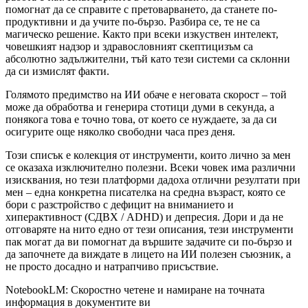
помогнат да се справите с претоварването, да станете по-
продуктивни и да учите по-бързо. Разбира се, те не са
магическо решение. Както при всеки изкуствен интелект,
човешкият надзор и здравословният скептицизъм са
абсолютно задължителни, тъй като тези системи са склонни
да си измислят факти.
Голямото предимство на ИИ обаче е неговата скорост – той
може да обработва и генерира стотици думи в секунда, а
понякога това е точно това, от което се нуждаете, за да си
осигурите още няколко свободни часа през деня.
Този списък е колекция от инструменти, които лично за мен
се оказаха изключително полезни. Всеки човек има различни
изисквания, но тези платформи дадоха отлични резултати при
мен – една конкретна писателка на средна възраст, която се
бори с разстройство с дефицит на вниманието и
хиперактивност (СДВХ / ADHD) и депресия. Дори и да не
отговаряте на нито едно от тези описания, тези инструменти
пак могат да ви помогнат да вършите задачите си по-бързо и
да започнете да виждате в лицето на ИИ полезен съюзник, а
не просто досадно и натрапчиво присъствие.
NotebookLM: Скоростно четене и намиране на точната
информация в документите ви