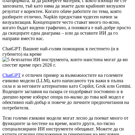
платформата, за да разберете материя, с която изобщо не сте
запознати, тъй като няма да знаете дали крайният визуален
резултат е коректен. Когато обаче работите по тема, която
разбирате отлично, Napkin предоставя чудесен начин за
визуализация. Концепциите често стават много по-ясни,
когато бъдат видени графично, а понякога е най-добре просто
да скицирате една диаграма – или да оставите ИИ да го
направи вместо вас.
ChatGPT: Вашият най-голям помощник в пестенето (и в
губенето) на време
ChatGPT
е отличен пример за възможностите на големите
езикови модели (LLM), като написаното тук важи в пълна
сила и за неговите алтернативи като Copilot, Grok или Gemini.
Водещите заглавия на пазара се подобряват постоянно и в
днешно време изборът опира по-малко до това кой модел е
обективно най-добър и повече до личните предпочитания на
потребителя.
Тези големи езикови модели могат лесно да поемат много от
функциите за пестене на време, които други, по-тясно
специализирани ИИ инструменти обещават. Можете да си
купите отделни приложения за генериране на мисловни