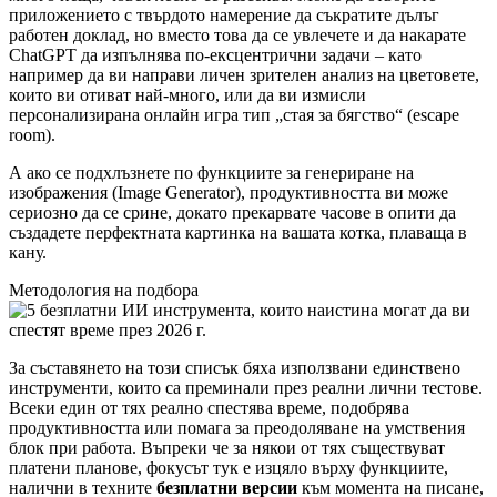
приложението с твърдото намерение да съкратите дълъг
работен доклад, но вместо това да се увлечете и да накарате
ChatGPT да изпълнява по-ексцентрични задачи – като
например да ви направи личен зрителен анализ на цветовете,
които ви отиват най-много, или да ви измисли
персонализирана онлайн игра тип „стая за бягство“ (escape
room).
А ако се подхлъзнете по функциите за генериране на
изображения (Image Generator), продуктивността ви може
сериозно да се срине, докато прекарвате часове в опити да
създадете перфектната картинка на вашата котка, плаваща в
кану.
Методология на подбора
За съставянето на този списък бяха използвани единствено
инструменти, които са преминали през реални лични тестове.
Всеки един от тях реално спестява време, подобрява
продуктивността или помага за преодоляване на умствения
блок при работа. Въпреки че за някои от тях съществуват
платени планове, фокусът тук е изцяло върху функциите,
налични в техните
безплатни версии
към момента на писане,