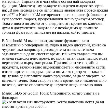
материали. Търсенето в чата обаче остава най-мощната
функция. Можете да му зададете конкретен въпрос от сорта
на: „В кое изследване се използваше аналогията с бръснарския
стълб?“ и NotebookLM ще прелисти всички ваши файлове със
суперботска скорост, предоставяйки лесно доказуем отговор.
Това е много по-лесно от стандартното търсене по ключова
дума в документите, защото не е необходимо да помните
точната фраза или изписване на пасажа, който търсите.
В NotebookLM има и по-атрактивни функции, като
автоматично генериране на аудио и видео дискусии, които са
чудесни, ако например преговаряте за изпити. Те няма
задължително да ви спестят време, тъй като създаването им
отнема технологично време, но могат да ви дадат изцяло нова
перспектива върху материала. При някои от тези крайни
продукти, включително видеоклиповете и мисловните карти,
източниците на информация са по-малко прозрачни, така че
ще трябва да направите малко проучване, за да се уверите, че
всичко е точно. Това също не пести време, но е изключително
полезно, когато се опитвате да научите нещо напълно ново.
Magic ToDo от Goblin Tools: Спасението, когато умът ви е
блокирал