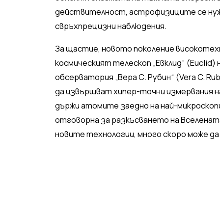
действителност, астрофизиците се нуж
свръхпрецизни наблюдения.
За щастие, новото поколение високотех
космическият телескоп „Евклид“ (Euclid)
обсерватория „Вера С. Рубин“ (Vera C. Ru
да извършват хипер-точни измервания н
държи атомите заедно на най-микроскопич
отговорна за разкъсването на Вселената
новите технологии, много скоро може да