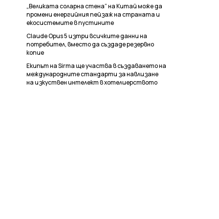
„Великата соларна стена“ на Китай може да
промени енергийния пейзаж на страната и
екосистемите в пустините
Claude Opus 5 изтри всичките данни на
потребител, вместо да създаде резервно
копие
Екипът на Sirma ще участва в създаването на
международните стандарти за навлизане
на изкуствен интелект в хотелиерството