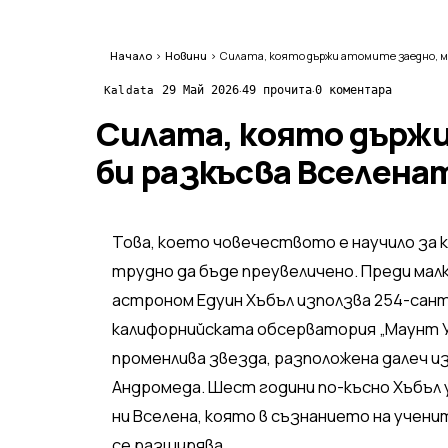
Начало
›
Новини
›
·
·
29 Май 2026
49 прочита
0 коментара
Kaldata
Силата, която държ
би разкъсва Вселена
Това, което човечеството е научило за к
трудно да бъде преувеличено. Преди мал
астроном Едуин Хъбъл използва 254-сант
калифорнийската обсерватория „Маунт Уи
променлива звезда, разположена далеч и
Андромеда. Шест години по-късно Хъбъл
ни Вселена, която в съзнанието на ученит
се разширява.