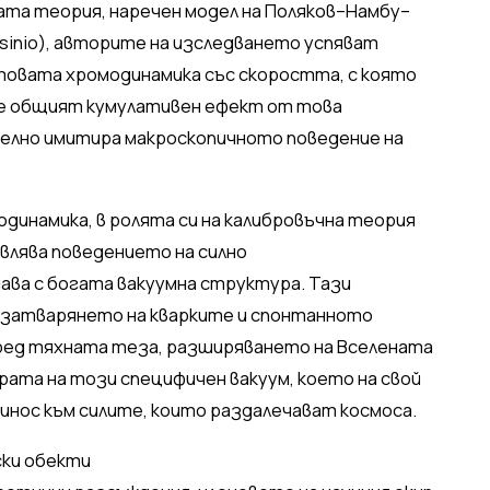
ата теория, наречен модел на Поляков–Намбу–
sinio), авторите на изследването успяват
товата хромодинамика със скоростта, с която
че общият кумулативен ефект от това
елно имитира макроскопичното поведение на
динамика, в ролята си на калибровъчна теория
влява поведението на силно
ва с богата вакуумна структура. Тази
 затварянето на кварките и спонтанното
ред тяхната теза, разширяването на Вселената
рата на този специфичен вакуум, което на свой
инос към силите, които раздалечават космоса.
ски обекти