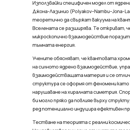
Използвайки специфичен модел от ядрен
Джона-Лазинио (Polyakov–Nambu–Jona-La
теоретично да свържат вакуума на кван
Вселената се разширява. Те откриват, 
микроскопично взаимодействие поразит
тъмната енергия.
Учените обясняват, че квантовата хромо
на силното ядрено взаимодействие, упра
взаимодействащата материя и се отлича
структура се оформя от феномени като
нарушаване на хиралната симетрия. Спо
би могло пряко да повлияе върху структу
ред потенциално индуцира ефективен пр
Тестване на теорията с реални космиче