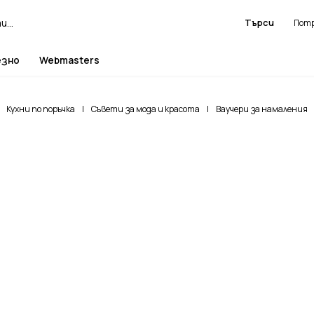
Търси
езно
Webmasters
Кухни по поръчка
|
Съвети за мода и красота
|
Ваучери за намаления