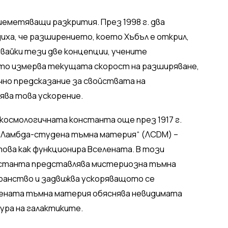
шеметяващи разкрития. През 1998 г. два
ха, че разширението, което Хъбъл е открил,
вайки тези две концепции, учените
ято измерва текущата скорост на разширяване,
но предсказание за свойствата на
ва това ускорение.
космологичната константа още през 1917 г.
 „Ламбда-студена тъмна материя“ (ΛCDM) –
ова как функционира Вселената. В този
нстанта представлява мистериозна тъмна
транство и задвижва ускоряващото се
дената тъмна материя обяснява невидимата
ра на галактиките.