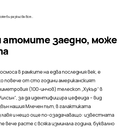
Силата, която държи атомите заедно, може би разкъсва Вселената
и атомите заедно, може
та
осмоса в рамките на едва последния век, е
ко повече от сто години американският
иметровия (100-инчов) телескоп „Хукър“ в
лсън“, за да идентифицира цефеида – вид
звън нашия Млечен път, в галактиката
 улавя и нещо още по-озадачаващо: известната
е вече расте с всяка изминала година, буквално