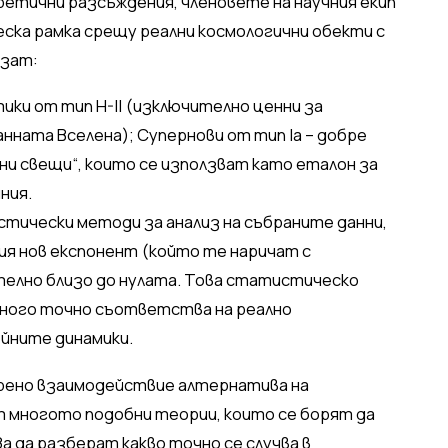
тични разсъждения, членовете на научния екип
ка рамка срещу реални космологични обекти с
изат:
тики от тип H-II (изключително ценни за
нната Вселена); Супернови от тип Ia – добре
 свещи“, които се използват като еталон за
ния.
тически методи за анализ на събраните данни,
ия нов експонент (който те наричат с
телно близо до нулата. Това статистическо
 много точно съответства на реално
ейните динамики.
дрено взаимодействие алтернатива на
т многото подобни теории, които се борят да
а да разберат какво точно се случва в