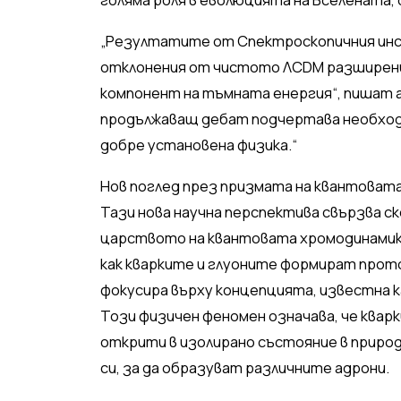
„Резултатите от Спектроскопичния инс
отклонения от чистото ΛCDM разширение
компонент на тъмната енергия“, пишат 
продължаващ дебат подчертава необход
добре установена физика.“
Нов поглед през призмата на квантоват
Тази нова научна перспектива свързва с
царството на квантовата хромодинамик
как кварките и глуоните формират прото
фокусира върху концепцията, известна ка
Този физичен феномен означава, че квар
открити в изолирано състояние в природ
си, за да образуват различните адрони.