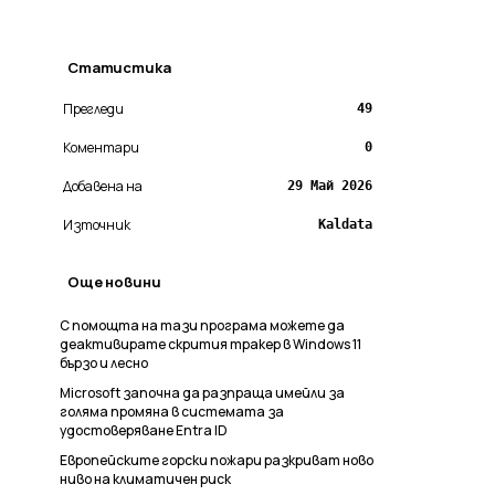
Статистика
Прегледи
49
Коментари
0
Добавена на
29 Май 2026
Източник
Kaldata
Още новини
С помощта на тази програма можете да
деактивирате скрития тракер в Windows 11
бързо и лесно
Microsoft започна да разпраща имейли за
голяма промяна в системата за
удостоверяване Entra ID
Европейските горски пожари разкриват ново
ниво на климатичен риск