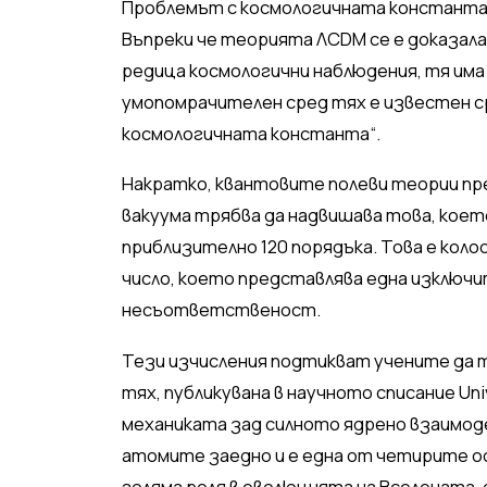
Проблемът с космологичната констант
Въпреки че теорията ΛCDM се е доказала
редица космологични наблюдения, тя има
умопомрачителен сред тях е известен с
космологичната константа“.
Накратко, квантовите полеви теории пр
вакуума трябва да надвишава това, което
приблизително 120 порядъка. Това е коло
число, което представлява една изключ
несъответственост.
Тези изчисления подтикват учените да т
тях, публикувана в научното списание Un
механиката зад силното ядрено взаимод
атомите заедно и е една от четирите осн
голяма роля в еволюцията на Вселената,