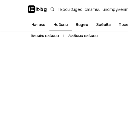
it
·
bg
Начало
Новини
Видео
Забава
Пол
Всички новини
|
Любими новини