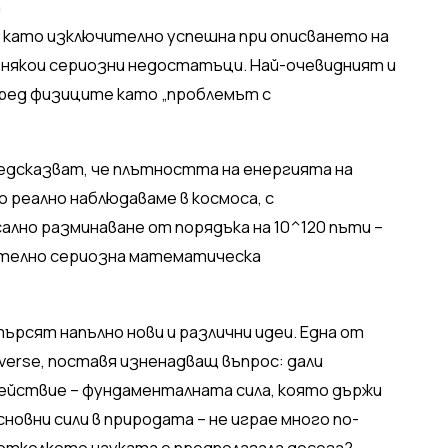
а
 като изключително успешна при описването на
 някои сериозни недостатъци. Най-очевидният и
ред физиците като „проблемът с
едсказват, че плътността на енергията на
 реално наблюдаваме в космоса, с
сално разминаване от порядъка на 10^120 пъти –
ително сериозна математическа
ърсят напълно нови и различни идеи. Една от
iverse, поставя изненадващ въпрос: дали
ействие – фундаменталната сила, която държи
овни сили в природата – не играе много по-
 отколкото науката е предполагала досега?