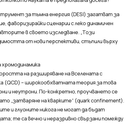
трумент за тъмна енергия (DESI) загатват за
, фаворизирайки сценарии с леко динамичен
авторите в своето изследване. „Този
имостта от нови перспективи, стъпили върху
а хромодинамика
коростта на разширяване на Вселената с
а (QCD) – широкообхватната теория за това
ни и неутрони. По-конкретно, проучването се
то „затваряне на кварките“ (quark confinement).
ките и глуоните никога не могат да бъдат
ата; те са вечно и неразривно свързани помежду