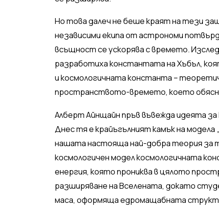
Но това далеч не беше краят на тези за
независими екипа от астрономи потвърди
всъщност се ускорява с времето. Изслед
разработиха константата на Хъбъл, ко
и космологичната константа – теоретич
пространството-времето, което обясня
Алберт Айнщайн пръв въвежда идеята за 
Днес тя е крайъгълният камък на модела
нашата настояща най-добра теория за т
космологичен модел космологичната ко
енергия, която прониква в цялото прос
разширяване на Вселената, докато сту
маса, оформяща едромащабната структу