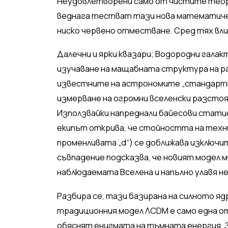
Неудовлетворени само от чистите теоре
веднага тестват тази нова математичес
ниско червено отместване. Сред тях вл
Далечни и ярки квазари; Водородни галак
изучаване на мащабната структура на ра
известните на астрономите „стандартни
измерване на огромни вселенски разстоя
Използвайки напреднали байесови статис
екипът открива, че стойността на техн
променливата „d“) се доближава изключи
съвпадение подсказва, че новият модел
наблюдаемата Вселена и напълно улавя н
Разбира се, тази базирана на силното я
традиционния модел ΛCDM е само една о
обяснят енигмата на тъмната енергия. З