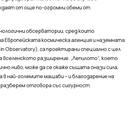
даят от още по-огромни обеми от
нологични обсерватории, сред които
 на Европейската космическа агенция и наземната
bin Observatory), са проектирани специално с цел
а вселенското разширение. „Лепилото“, което
но ниво, може да се окаже същата онази сила,
 в най-големите мащаби – и благодарение на
 разберем отговора със сигурност.