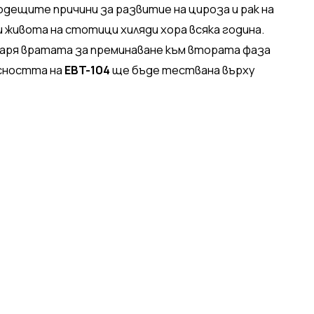
дещите причини за развитие на цироза и рак на
 живота на стотици хиляди хора всяка година.
ря вратата за преминаване към втората фаза
асността на
EBT-104
ще бъде тествана върху