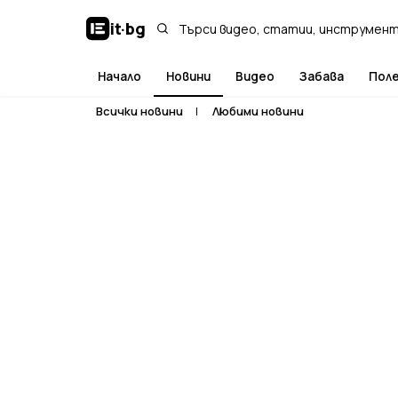
it
·
bg
Начало
Новини
Видео
Забава
Пол
Всички новини
|
Любими новини