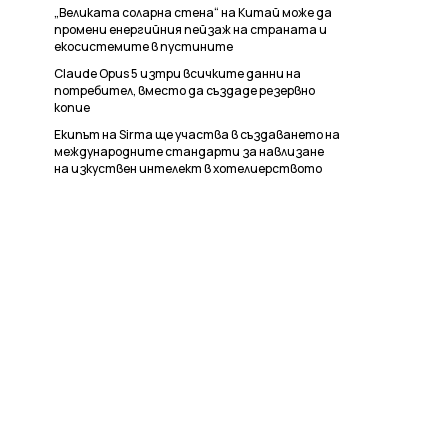
„Великата соларна стена“ на Китай може да
промени енергийния пейзаж на страната и
екосистемите в пустините
Claude Opus 5 изтри всичките данни на
потребител, вместо да създаде резервно
копие
Екипът на Sirma ще участва в създаването на
международните стандарти за навлизане
на изкуствен интелект в хотелиерството