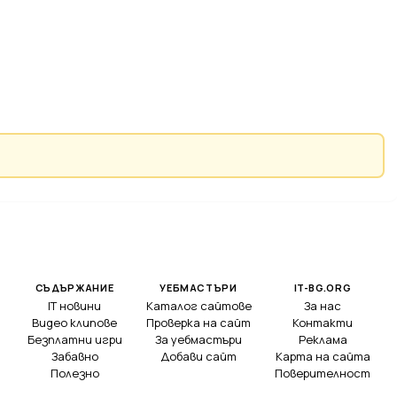
СЪДЪРЖАНИЕ
УЕБМАСТЪРИ
IT-BG.ORG
IT новини
Каталог сайтове
За нас
Видео клипове
Проверка на сайт
Контакти
Безплатни игри
За уебмастъри
Реклама
Забавно
Добави сайт
Карта на сайта
Полезно
Поверителност