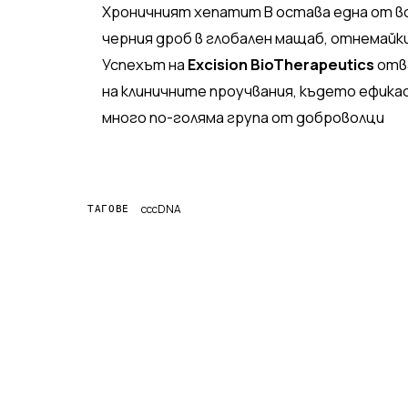
Хроничният хепатит B остава една от во
черния дроб в глобален мащаб, отнемайки
Успехът на
Excision BioTherapeutics
отва
на клиничните проучвания, където ефик
много по-голяма група от доброволци
cccDNA
ТАГОВЕ