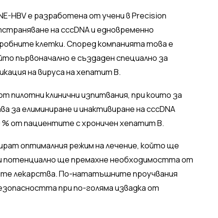
-HBV е разработена от учени в Precision
отстраняване на cccDNA и едновременно
дробните клетки. Според компанията това е
йто първоначално е създаден специално за
икация на вируса на хепатит В.
т пилотни клинични изпитвания, при които за
а за елиминиране и инактивиране на cccDNA
0 % от пациентите с хроничен хепатит В.
рат оптималния режим на лечение, който ще
 и потенциално ще премахне необходимостта от
ите лекарства. По-нататъшните проучвания
езопасността при по-голяма извадка от