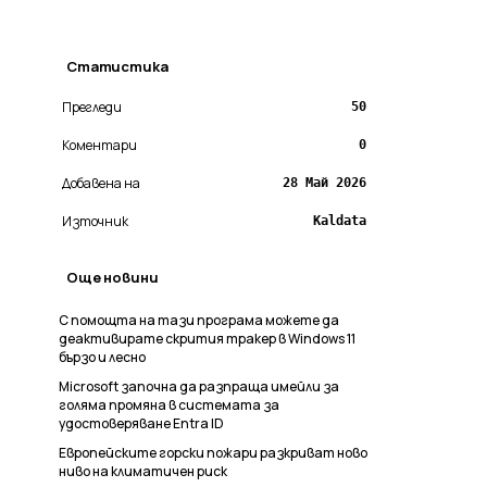
Статистика
Прегледи
50
Коментари
0
Добавена на
28 Май 2026
Източник
Kaldata
Още новини
С помощта на тази програма можете да
деактивирате скрития тракер в Windows 11
бързо и лесно
Microsoft започна да разпраща имейли за
голяма промяна в системата за
удостоверяване Entra ID
Европейските горски пожари разкриват ново
ниво на климатичен риск