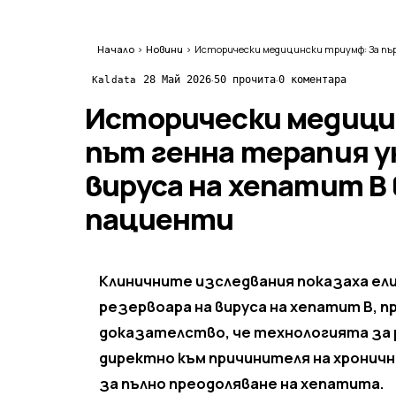
Начало
›
Новини
›
·
·
28 Май 2026
50 прочита
0 коментара
Kaldata
Исторически медици
път генна терапия 
вируса на хепатит В 
пациенти
Клиничните изследвания показаха ели
резервоара на вируса на хепатит В,
доказателство, че технологията за р
директно към причинителя на хронич
за пълно преодоляване на хепатита.