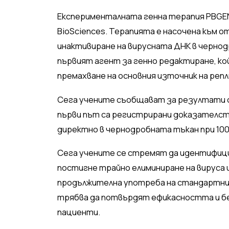
Експерименталната генна терапия PBGENE
BioSciences. Терапията е насочена към 
инактивиране на вирусната ДНК в черно
първият агент за генно редактиране, ко
премахване на основния източник на репл
Сега учените съобщават за резултати о
първи път са регистрирани доказателств
директно в чернодробната тъкан при 10
Сега учените се стремят да идентифици
постигне трайно елиминиране на вируса
продължителна употреба на стандартн
трябва да потвърдят ефикасността и б
пациенти.