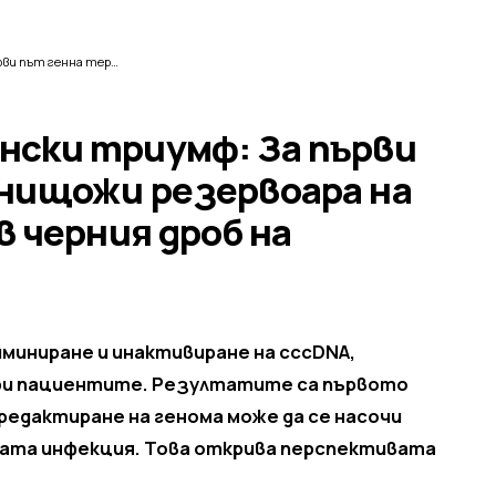
Исторически медицински триумф: За първи път генна терапия унищожи резервоара на вируса на хепатит В в черния дроб на пациенти
нски триумф: За първи
унищожи резервоара на
в черния дроб на
миниране и инактивиране на cccDNA,
 при пациентите. Резултатите са първото
едактиране на генома може да се насочи
ната инфекция. Това открива перспективата