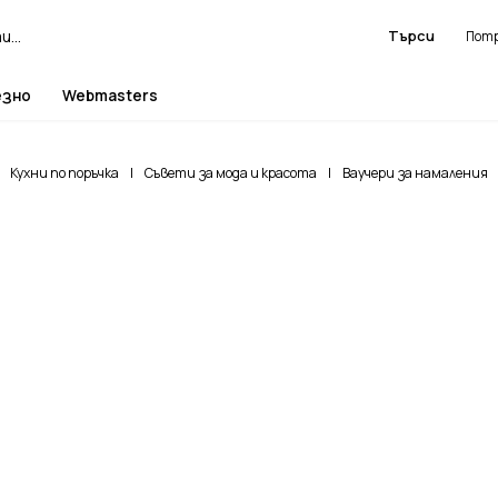
Търси
езно
Webmasters
Кухни по поръчка
|
Съвети за мода и красота
|
Ваучери за намаления