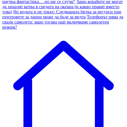
научна фантастика… но ще се случи“
Защо корабите не могат
да хвърлят котва в средата на океана (и какво правят вместо
това)
Не водата и не токът: Следващата битка за ресурси при
центровете за данни може да бъде за медта
Телефонът няма да
свали самолета: защо тогава още включваме самолетен
режим?