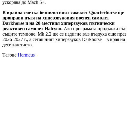
ускорява до Mach 5+.
В крайна сметка безпилотният самолет Quarterhorse ще
проправи пътя на хиперзвуковия военен самолет
Darkhorse и на 20-местния хиперзвуков пътнически
реактивен самолет Halcyon.
Ако програмата продължи със
същите темпове, Mk 2.2 ще се издигне във въздуха още през
2026-2027 г., а сегашният хиперзвуков Darkhorse – в края на
десетилетието.
Тагове
Hermeus