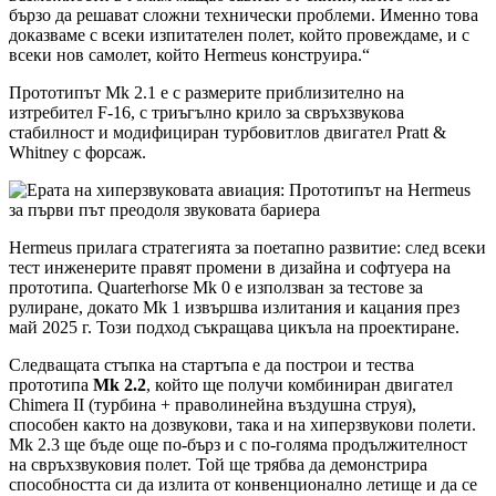
бързо да решават сложни технически проблеми. Именно това
доказваме с всеки изпитателен полет, който провеждаме, и с
всеки нов самолет, който Hermeus конструира.“
Прототипът Mk 2.1 е с размерите приблизително на
изтребител F-16, с триъгълно крило за свръхзвукова
стабилност и модифициран турбовитлов двигател Pratt &
Whitney с форсаж.
Hermeus прилага стратегията за поетапно развитие: след всеки
тест инженерите правят промени в дизайна и софтуера на
прототипа. Quarterhorse Mk 0 е използван за тестове за
рулиране, докато Mk 1 извършва излитания и кацания през
май 2025 г. Този подход съкращава цикъла на проектиране.
Следващата стъпка на стартъпа е да построи и тества
прототипа
Mk 2.2
, който ще получи комбиниран двигател
Chimera II (турбина + праволинейна въздушна струя),
способен както на дозвукови, така и на хиперзвукови полети.
Mk 2.3 ще бъде още по-бърз и с по-голяма продължителност
на свръхзвуковия полет. Той ще трябва да демонстрира
способността си да излита от конвенционално летище и да се