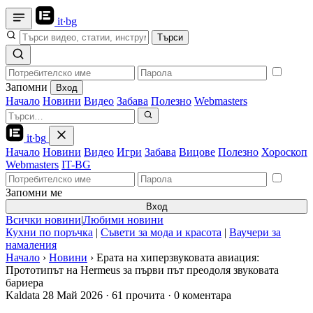
it
·
bg
Търси
Запомни
Вход
Начало
Новини
Видео
Забава
Полезно
Webmasters
it
·
bg
Начало
Новини
Видео
Игри
Забава
Вицове
Полезно
Хороскоп
Webmasters
IT-BG
Запомни ме
Вход
Всички новини
|
Любими новини
Кухни по поръчка
|
Съвети за мода и красота
|
Ваучери за
намаления
Начало
›
Новини
›
Ерата на хиперзвуковата авиация:
Прототипът на Hermeus за първи път преодоля звуковата
бариера
Kaldata
28 Май 2026
·
61 прочита
·
0 коментара