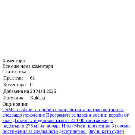
Коментари
Все още няма коментари
Статистика
Прегледи
61
Коментари
0
Добавена на
28 Май 2026
Източник
Kaldata
Още новини
TSMC съобщи за пробив в разработката на транзистори от
следващо поколение
Програмата за ядрени военни кораби от
клас „Тръмп“ с водоизместимост 41 000 тона може да
надхвърли 275 млрд. долара
Илън Мъск прогнозира 3 големи
постижения за следващото десетилетие: „Звучи като супер