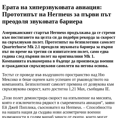
Ерата на хиперзвуковата авиация:
Прототипът на Hermeus за първи път
преодоля звуковата бариера
Американският стартъп Hermeus продължава да се стреми
към постигането на целта си да подобри рекорда за скорост
на свръхзвуков полет. Прототипът на безпилотния самолет
Quarterhorse Mk 2.1 преодоля звуковата бариера за първи
път по време на третия си изпитателен полет, само една
година след първия полет на оригиналния Mk 1.
Компанията възнамерява в бъдеще да произвежда военни
и граждански свръхзвукови самолети на негова основа.
Тестът се проведе във въздушното пространство над Ню
Мексико и беше оценен като успешен от ръководството на
компанията. Безпилотният самолет премина от дозвукова към
свръхзвукова скорост, като достигна 1,21 Мах, съобщава IE.
„Този полет демонстрира скорост на изпълнение на мисията,
която е изключителна рядкост в съвременната авиация“, заяви
Ей Джей Пиплика, съосновател на Hermeus. – Способността
на нашата нация да създава нови асиметрични военни
възможности в голям мащаб зависи от екипи, които могат