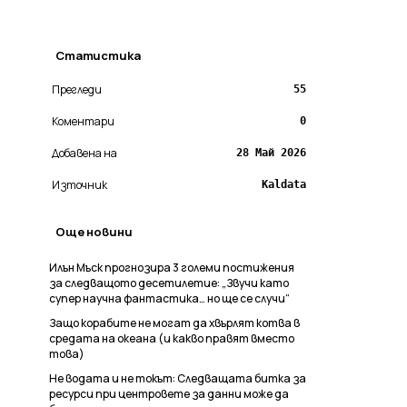
Статистика
Прегледи
55
Коментари
0
Добавена на
28 Май 2026
Източник
Kaldata
Още новини
Илън Мъск прогнозира 3 големи постижения
за следващото десетилетие: „Звучи като
супер научна фантастика… но ще се случи“
Защо корабите не могат да хвърлят котва в
средата на океана (и какво правят вместо
това)
Не водата и не токът: Следващата битка за
ресурси при центровете за данни може да