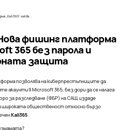
ФБР предупреждава: Нова фишинг платформа „Kali365“ хаква Microsoft 365 без парола и заобикаля двуфакторната защита
 Нова фишинг платформа
oft 365 без парола и
рната защита
тформа позволява на киберпрестъпниците да
 акаунти в Microsoft 365, без дори да се налага
юро за разследване (ФБР) на САЩ издаде
 и широката общественост относно бързо
речен
Kali365
.
 измамата?