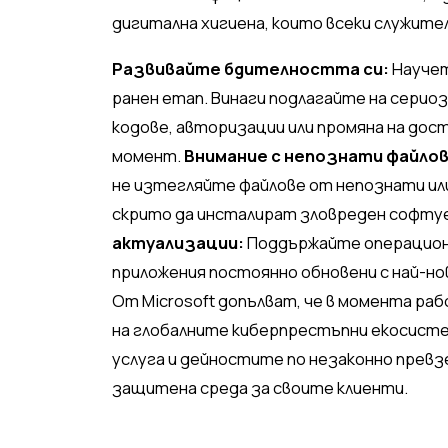
дигитална хигиена, които всеки служител
Развивайте бдителността си:
Научет
ранен етап. Винаги подлагайте на сериоз
кодове, авторизации или промяна на дост
момент.
Внимание с непознати файлов
не изтегляйте файлове от непознати ил
скрито да инсталират зловреден софтуе
актуализации:
Поддържайте операционн
приложения постоянно обновени с най-но
От Microsoft допълват, че в момента р
на глобалните киберпрестъпни екосист
услуга и дейностите по незаконно превз
защитена среда за своите клиенти.