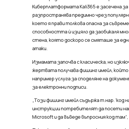
Киберплатформата Kali365 е засечена за 
разпространява предимно чрез популярн
което я прави толкова опасна за съвреме
способността ѝ изцяло да заобикаля м
стена, която доскоро се смяташе за едн
атаки.
Измамата започва с класическа, но изкл
жертвата получава фишинг имейл, който
например услуга за споделяне на докуме
за електронни подписи.
„Този фишинг имейл съдържа т.нар. ‘код 
инструкции потребителят да посети нап
Microsoft и да въведе въпросния код там