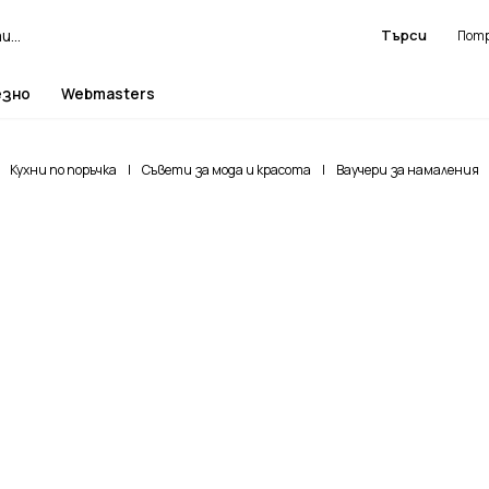
Търси
езно
Webmasters
Кухни по поръчка
|
Съвети за мода и красота
|
Ваучери за намаления