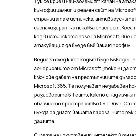
Тук се крие и най-големият капан на ат
към официалния и реален сайт на Microso
страницата е истинска, антивирусните
сигнализират за никаква опасност. Ког
код в истинското поле на Microsoft, вие
атакуващия да влезе във вашия профил.
Веднага след като кодът бъде въведен,
генерираните от Microsoft „токени за от
ключове дават на престъпниците дългос
Microsoft 365. Те получават незабавен к
разговорите в Teams, както и над личнит
облачното пространство OneDrive. От 
нужда да знаят вашата парола, нито пък
защита.
Силата на изкуствения интелект в ръце