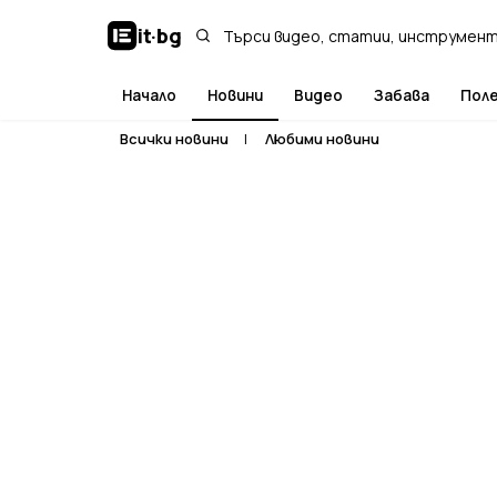
it
·
bg
Начало
Новини
Видео
Забава
Пол
Всички новини
|
Любими новини