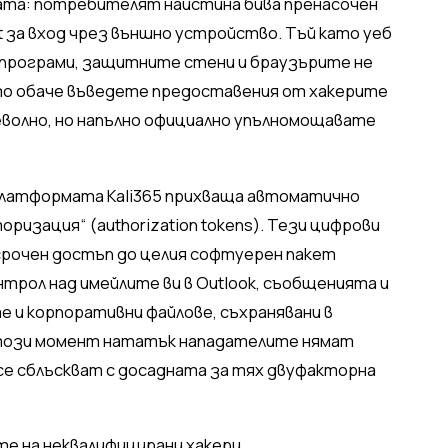
аката: потребителят наистина бива пренасочен
ft за вход чрез външно устройство. Тъй като уеб
 програми, защитните стени и браузърите не
ато обаче въведете предоставения от хакерите
 неволно, но напълно официално упълномощавате
 платформата Kali365 прихваща автоматично
оризация“ (authorization tokens). Тези цифрови
рочен достъп до целия софтуерен пакет
онтрол над имейлите ви в Outlook, съобщенията и
е и корпоративни файлове, съхранявани в
този момент нататък нападателите нямат
 се сблъскват с досадната за тях двуфакторна
те на неквалифицирани хакери