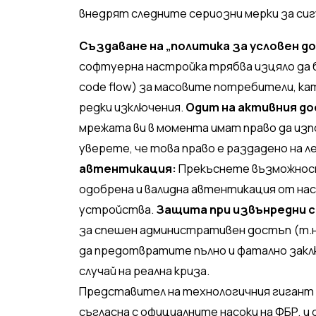
внедрят следните сериозни мерки за си
Създаване на „политика за условен дос
софтуерна настройка трябва изцяло да 
code flow) за масовите потребители, ка
редки изключения.
Одит на активния д
мрежата ви в момента имат право да изп
уверете, че това право е раздадено на 
автентикация:
Прекъснете възможнос
одобрена и валидна автентикация от на
устройства.
Защита при извънредни 
за спешен административен достъп (т.на
да предотвратите пълно и фатално закл
случай на реална криза.
Представител на технологичния гигант M
съгласна с официалните насоки на ФБР, и 