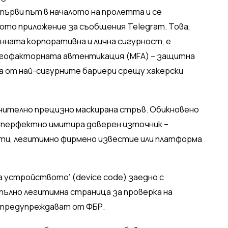
първи път в началото на пролетта и се
ото приложение за съобщения Telegram. Това,
нната корпоративна и лична сигурност, е
ногофакторната автентикация (MFA) – защитна
а от най-сигурните бариери срещу хакерски
ючително прецизно маскирана стръв. Обикновено
 перфектно имитира доверен източник –
нти, легитимно фирмено известие или платформа
на устройството’ (device code) заедно с
ълно легитимна страница за проверка на
“, предупреждават от ФБР.