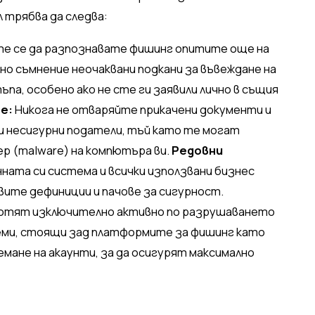
 трябва да следва:
е се да разпознавате фишинг опитите още на
но съмнение неочаквани подкани за въвеждане на
ъпа, особено ако не сте ги заявили лично в същия
е:
Никога не отваряйте прикачени документи и
и несигурни податели, тъй като те могат
р (malware) на компютъра ви.
Редовни
ата си система и всички използвани бизнес
вите дефиниции и пачове за сигурност.
аботят изключително активно по разрушаването
еми, стоящи зад платформите за фишинг като
емане на акаунти, за да осигурят максимално