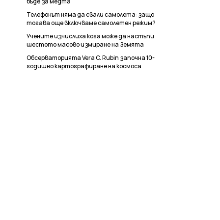
бъде за медта
Телефонът няма да свали самолета: защо
тогава още включваме самолетен режим?
Учените изчислиха кога може да настъпи
шестото масово измиране на Земята
Обсерваторията Vera C. Rubin започна 10-
годишно картографиране на космоса