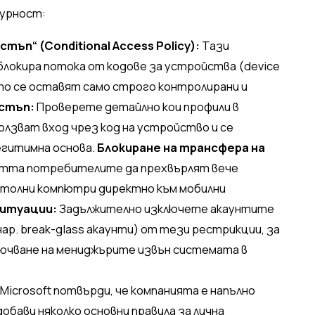
гурност:
тъп“ (Conditional Access Policy):
Тази
блокира потока от кодове за устройства (device
то се оставят само строго контролирани и
остъп:
Проверете детайлно кои профили в
олзват вход чрез код на устройство и се
легитимна основа.
Блокиране на трансфера на
тта потребителите да прехвърлят вече
столни компютри директно към мобилни
ситуации:
Задължително изключете акаунтите
р. break-glass акаунти) от тези рестрикции, за
ючване на мениджърите извън системата в
icrosoft потвърди, че компанията е напълно
добави няколко основни правила за лична