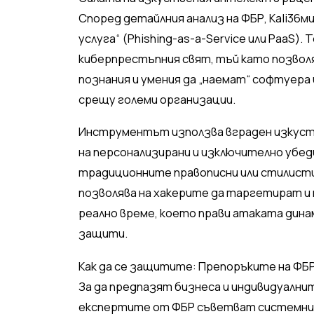
Според детайлния анализ на ФБР, Kali36м
услуга“ (Phishing-as-a-Service или PaaS)
киберпрестъпния свят, тъй като позволя
познания и умения да „наемат“ софтуера
срещу големи организации.
Инструментът използва вграден изкуст
на персонализирани и изключително убед
традиционните правописни или стилист
позволява на хакерите да таргетират и
реално време, което прави атаката дин
защити.
Как да се защитите: Препоръките на ФБР 
За да предпазят бизнеса и индивидуални
експертите от ФБР съветват системни