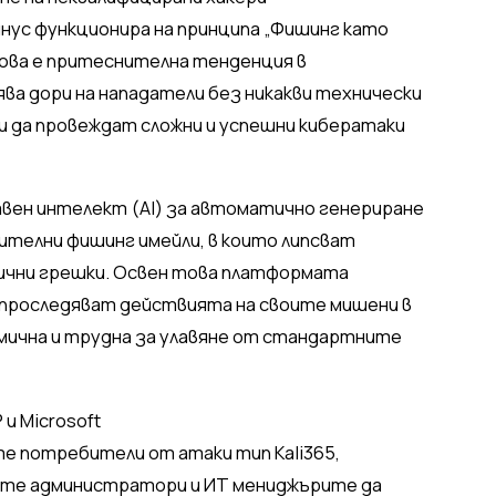
инус функционира на принципа „Фишинг като
. Това е притеснителна тенденция в
ва дори на нападатели без никакви технически
 и да провеждат сложни и успешни кибератаки
вен интелект (AI) за автоматично генериране
ителни фишинг имейли, в които липсват
ични грешки. Освен това платформата
 проследяват действията на своите мишени в
амична и трудна за улавяне от стандартните
и Microsoft
те потребители от атаки тип Kali365,
те администратори и ИТ мениджърите да