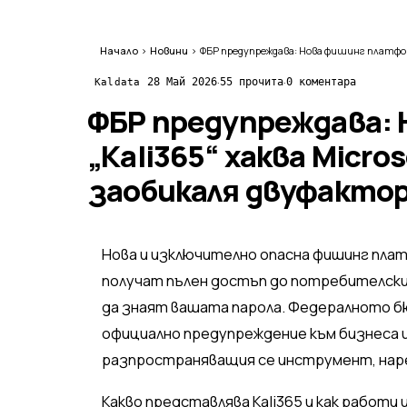
Начало
›
Новини
›
·
·
28 Май 2026
55 прочита
0 коментара
Kaldata
ФБР предупреждава:
„Kali365“ хаква Micros
заобикаля двуфакто
Нова и изключително опасна фишинг пла
получат пълен достъп до потребителските
да знаят вашата парола. Федералното б
официално предупреждение към бизнеса
разпространяващия се инструмент, на
Какво представлява Kali365 и как работи