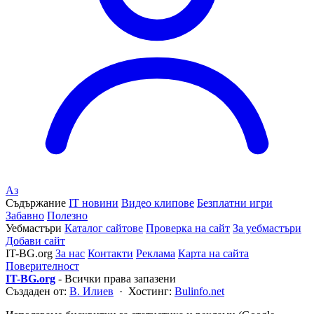
Аз
Съдържание
IT новини
Видео клипове
Безплатни игри
Забавно
Полезно
Уебмастъри
Каталог сайтове
Проверка на сайт
За уебмастъри
Добави сайт
IT-BG.org
За нас
Контакти
Реклама
Карта на сайта
Поверителност
IT-BG.org
- Всички права запазени
Създаден от:
В. Илиев
· Хостинг:
Bulinfo.net