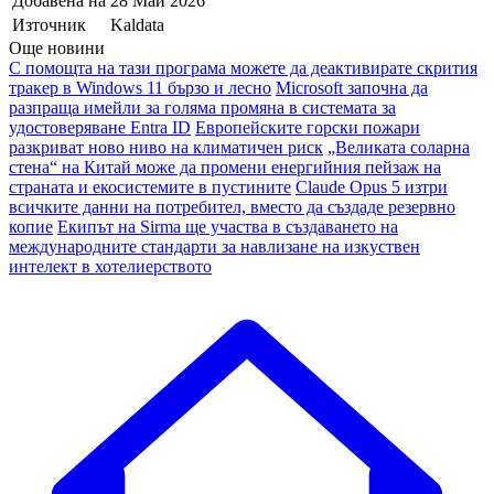
Добавена на
28 Май 2026
Източник
Kaldata
Още новини
С помощта на тази програма можете да деактивирате скрития
тракер в Windows 11 бързо и лесно
Microsoft започна да
разпраща имейли за голяма промяна в системата за
удостоверяване Entra ID
Европейските горски пожари
разкриват ново ниво на климатичен риск
„Великата соларна
стена“ на Китай може да промени енергийния пейзаж на
страната и екосистемите в пустините
Claude Opus 5 изтри
всичките данни на потребител, вместо да създаде резервно
копие
Екипът на Sirma ще участва в създаването на
международните стандарти за навлизане на изкуствен
интелект в хотелиерството