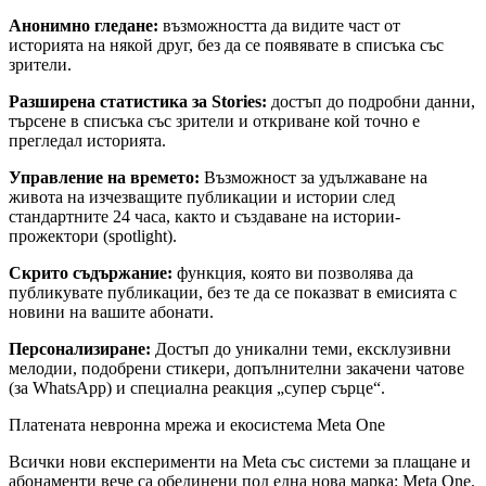
Анонимно гледане:
възможността да видите част от
историята на някой друг, без да се появявате в списъка със
зрители.
Разширена статистика за Stories:
достъп до подробни данни,
търсене в списъка със зрители и откриване кой точно е
прегледал историята.
Управление на времето:
Възможност за удължаване на
живота на изчезващите публикации и истории след
стандартните 24 часа, както и създаване на истории-
прожектори (spotlight).
Скрито съдържание:
функция, която ви позволява да
публикувате публикации, без те да се показват в емисията с
новини на вашите абонати.
Персонализиране:
Достъп до уникални теми, ексклузивни
мелодии, подобрени стикери, допълнителни закачени чатове
(за WhatsApp) и специална реакция „супер сърце“.
Платената невронна мрежа и екосистема Meta One
Всички нови експерименти на Meta със системи за плащане и
абонаменти вече са обединени под една нова марка: Meta One.