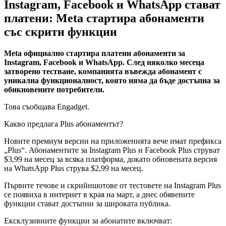
Instagram, Facebook и WhatsApp стават
платени: Meta стартира абонаменти
със скрити функции
Meta официално стартира платени абонаменти за
Instagram, Facebook и WhatsApp. След няколко месеца
затворено тестване, компанията въвежда абонамент с
уникална функционалност, която няма да бъде достъпна за
обикновените потребители.
Това съобщава Engadget.
Какво предлага Plus абонаментът?
Новите премиум версии на приложенията вече имат префикса
„Plus“. Абонаментите за Instagram Plus и Facebook Plus струват
$3,99 на месец за всяка платформа, докато обновената версия
на WhatsApp Plus струва $2,99 ​​на месец.
Първите течове и скрийншотове от тестовете на Instagram Plus
се появиха в интернет в края на март, а днес обявените
функции стават достъпни за широката публика.
Ексклузивните функции за абонатите включват: