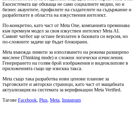
Екосистемата ще обхваща не само социалните медии, но и
бизнес акаунтите, профилите на създателите на съдържание и
разработките в областта на изкуствения интелект.
По-конкретно, като част от Meta One, компанията преминава
към премиум модел за своя изкуствен интелект Meta AI.
Самият чатбот ще остане безплатен в базовата си версия, но
по-сложните задачи ще бъдат блокирани.
Meta въвежда лимити за използването на режима разширено
мислене (Thinking mode) и сложни логически изчисления.
Генерирането на голям брой изображения и видеоклипове в
приложенията също ще изисква такса.
Meta също така разработва нови ценови планове за
търговските и авторски страници, като част от мащабната
актуализация на системата за верификации Meta Verified.
Тагове
Facebook
,
Plus
,
Meta
,
Instagram