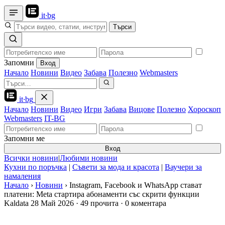
it
·
bg
Търси
Запомни
Вход
Начало
Новини
Видео
Забава
Полезно
Webmasters
it
·
bg
Начало
Новини
Видео
Игри
Забава
Вицове
Полезно
Хороскоп
Webmasters
IT-BG
Запомни ме
Вход
Всички новини
|
Любими новини
Кухни по поръчка
|
Съвети за мода и красота
|
Ваучери за
намаления
Начало
›
Новини
›
Instagram, Facebook и WhatsApp стават
платени: Meta стартира абонаменти със скрити функции
Kaldata
28 Май 2026
·
49 прочита
·
0 коментара