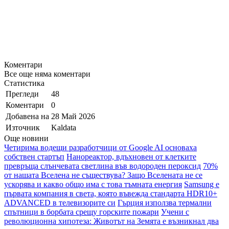
Коментари
Все още няма коментари
Статистика
Прегледи
48
Коментари
0
Добавена на
28 Май 2026
Източник
Kaldata
Още новини
Четирима водещи разработчици от Google AI основаха
собствен стартъп
Нанореактор, вдъхновен от клетките
превръща слънчевата светлина във водороден пероксид
70%
от нашата Вселена не съществува? Защо Вселената не се
ускорява и какво общо има с това тъмната енергия
Samsung e
първата компания в света, която въвежда стандарта HDR10+
ADVANCED в телевизорите си
Гърция използва термални
спътници в борбата срещу горските пожари
Учени с
революционна хипотеза: Животът на Земята е възникнал два