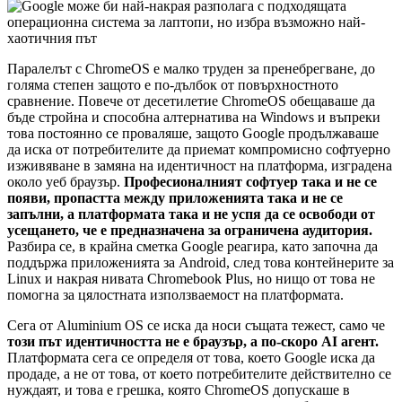
Паралелът с ChromeOS е малко труден за пренебрегване, до
голяма степен защото е по-дълбок от повърхностното
сравнение. Повече от десетилетие ChromeOS обещаваше да
бъде стройна и способна алтернатива на Windows и въпреки
това постоянно се проваляше, защото Google продължаваше
да иска от потребителите да приемат компромисно софтуерно
изживяване в замяна на идентичност на платформа, изградена
около уеб браузър.
Професионалният софтуер така и не се
появи, пропастта между приложенията така и не се
запълни, а платформата така и не успя да се освободи от
усещането, че е предназначена за ограничена аудитория.
Разбира се, в крайна сметка Google реагира, като започна да
поддържа приложенията за Android, след това контейнерите за
Linux и накрая нивата Chromebook Plus, но нищо от това не
помогна за цялостната използваемост на платформата.
Сега от Aluminium OS се иска да носи същата тежест, само че
този път идентичността не е браузър, а по-скоро AI агент.
Платформата сега се определя от това, което Google иска да
продаде, а не от това, от което потребителите действително се
нуждаят, и това е грешка, която ChromeOS допускаше в