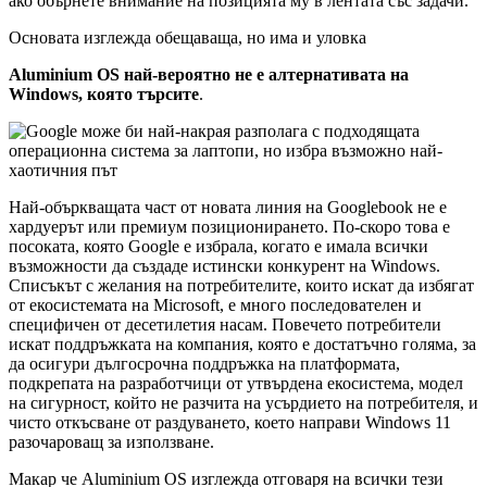
ако обърнете внимание на позицията му в лентата със задачи.
Основата изглежда обещаваща, но има и уловка
Aluminium OS най-вероятно не е алтернативата на
Windows, която търсите
.
Най-объркващата част от новата линия на Googlebook не е
хардуерът или премиум позиционирането. По-скоро това е
посоката, която Google е избрала, когато е имала всички
възможности да създаде истински конкурент на Windows.
Списъкът с желания на потребителите, които искат да избягат
от екосистемата на Microsoft, е много последователен и
специфичен от десетилетия насам. Повечето потребители
искат поддръжката на компания, която е достатъчно голяма, за
да осигури дългосрочна поддръжка на платформата,
подкрепата на разработчици от утвърдена екосистема, модел
на сигурност, който не разчита на усърдието на потребителя, и
чисто откъсване от раздуването, което направи Windows 11
разочароващ за използване.
Макар че Aluminium OS изглежда отговаря на всички тези