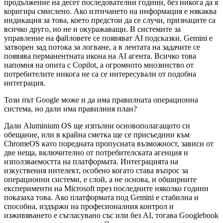
продължение на десет последователни години, без никога да я
коригира смислено. Ако изтичането на информация е някаква
индикация за това, което предстои да се случи, признаците са
всичко друго, но не и окуражаващи. В системите за
управление на файловете се появяват AI подсказки, Gemini е
затворен зад потока за логване, а в лентата на задачите се
появява перманентната икона на AI агента. Всичко това
напомня на опита с Copilot, а огромното мнозинство от
потребителите никога не са се интересували от подобна
интеграция.
Този път Google може и да има правилната операционна
система, но дали има правилния план?
Дали Aluminium OS ще изпълни основополагащото си
обещание, или в крайна сметка ще се присъедини към
ChromeOS като поредната пропусната възможност, зависи от
две неща, включително от потребителската агенция и
използваемостта на платформата. Интеграцията на
изкуствения интелект, особено когато става въпрос за
операционни системи, е слой, а не основа, и обширните
експерименти на Microsoft през последните няколко години
показаха това. Ако платформата под Gemini е стабилна и
способна, издържи на професионалния контрол и
изживяването е съгласувано със или без AI, тогава Googlebook