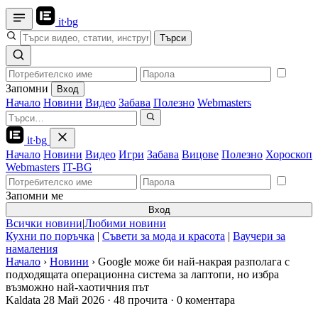
it
·
bg
Търси
Запомни
Вход
Начало
Новини
Видео
Забава
Полезно
Webmasters
it
·
bg
Начало
Новини
Видео
Игри
Забава
Вицове
Полезно
Хороскоп
Webmasters
IT-BG
Запомни ме
Вход
Всички новини
|
Любими новини
Кухни по поръчка
|
Съвети за мода и красота
|
Ваучери за
намаления
Начало
›
Новини
›
Google може би най-накрая разполага с
подходящата операционна система за лаптопи, но избра
възможно най-хаотичния път
Kaldata
28 Май 2026
·
48 прочита
·
0 коментара