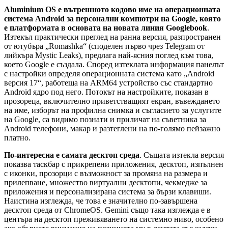
Aluminium OS е вътрешното кодово име на операционната
система Android за персонални компютри на Google, която
е платформата в основата на новата линия Googlebook
.
Изтекъл практически преглед на ранна версия, разпространен
от ютубъра „Romashka“ (споделен първо чрез Telegram от
лийкъра Mystic Leaks), предлага най-ясния поглед към това,
което Google е създала. Според изтеклата информация панелът
с настройки определя операционната система като „Android
версия 17“, работеща на ARM64 устройство със стандартно
Android ядро под него. Потокът на настройките, показан в
прозореца, включително приветстващият екран, въвеждането
на име, изборът на профилна снимка и съгласието за услугите
на Google, са видимо познати и приличат на съветника за
Android телефони, макар и разтеглени на по-голямо пейзажно
платно.
По-интересна е самата десктоп среда
. Същата изтекла версия
показва таскбар с прикрепени приложения, десктоп, изпълнен
с иконки, прозорци с възможност за промяна на размера и
прилепване, множество виртуални десктопи, чекмедже за
приложения и персонализирана система за бързи клавиши.
Наистина изглежда, че това е значително по-завършена
десктоп среда от ChromeOS. Gemini също така изглежда е в
центъра на десктоп преживяването на системно ниво, особено