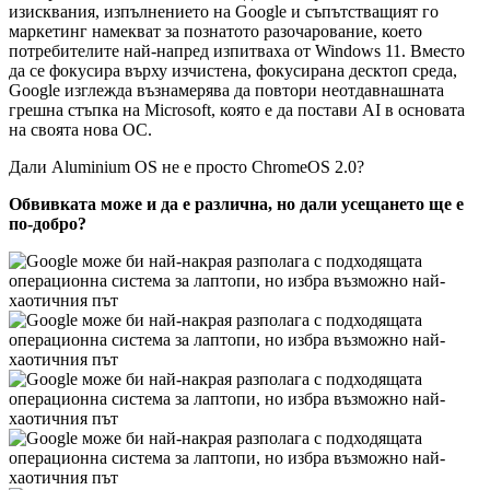
изисквания, изпълнението на Google и съпътстващият го
маркетинг намекват за познатото разочарование, което
потребителите най-напред изпитваха от Windows 11. Вместо
да се фокусира върху изчистена, фокусирана десктоп среда,
Google изглежда възнамерява да повтори неотдавнашната
грешна стъпка на Microsoft, която е да постави AI в основата
на своята нова ОС.
Дали Aluminium OS не е просто ChromeOS 2.0?
Обвивката може и да е различна, но дали усещането ще е
по-добро?