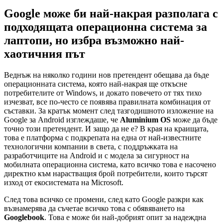
Google може би най-накрая разполага с
подходящата операционна система за
лаптопи, но избра възможно най-
хаотичния път
Веднъж на няколко години нов претендент обещава да бъде
операционната система, която най-накрая ще откъсне
потребителите от Windows, и докато повечето от тях тихо
изчезват, все по-често се появява правилната комбинация от
съставки. За кратък момент след тазгодишното изложение на
Google за Android изглеждаше, че
Aluminium OS
може да бъде
точно този претендент. И защо да не е? В края на краищата,
това е платформа с подкрепата на една от най-известните
технологични компании в света, с поддръжката на
разработчиците на Android и с модела за сигурност на
мобилната операционна система, като всичко това е насочено
директно към нарастващия брой потребители, които търсят
изход от екосистемата на Microsoft.
След това всичко се промени, след като Google разкри как
възнамерява да съчетае всичко това с обявяването на
Googlebook
. Това е може би най-добрият опит за надеждна