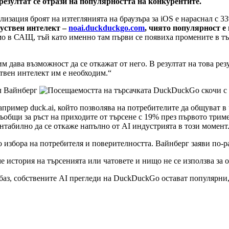
резултат се отрази на популярността на конкурентите.
изация броят на изтеглянията на браузъра за iOS е нараснал с 3
куствен интелект –
noai.duckduckgo.com
, чиято популярност е
о в САЩ, тъй като именно там първи се появиха промените в тър
м дава възможност да се откажат от него. В резултат на това рез
твен интелект им е необходим.“
л Вайнберг
апример duck.ai, който позволява на потребителите да общуват 
 съобщи за ръст на приходите от търсене с 19% през първото трим
ентабилно да се откаже напълно от AI индустрията в този момент
 избора на потребителя и поверителността. Вайнберг заяви по-р
 история на търсенията или чатовете и нищо не се използва за о
з, собствените AI прегледи на DuckDuckGo остават популярни, 