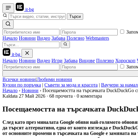
it
·
bg
Търси
Запо
Начало
Новини
Видео
Забава
Полезно
Webmasters
it
·
bg
Начало
Новини
Видео
Игри
Забава
Вицове
Полезно
Хороскоп
Запо
Всички новини
|
Любими новини
Кухни по поръчка
|
Съвети за мода и красота
|
Ваучери за нама
Начало
›
Новини
›
Посещаемостта на търсачката DuckDuckGo с
Kaldata
27 Май 2026
·
68 прочита
·
0 коментара
Посещаемостта на търсачката DuckDuck
След като през миналата Google обяви най-голямото обновяв
да търсят алтернативи, една от които изглежда е DuckDuckG
от основните промени в търсачката на Google е замяната на 