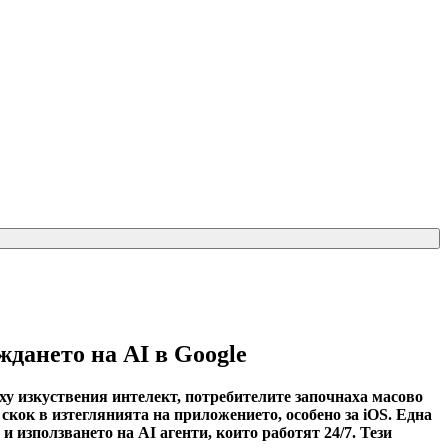
дането на AI в Google
рху изкуствения интелект, потребителите започнаха масово
кок в изтеглянията на приложението, особено за iOS. Една
и използването на AI агенти, които работят 24/7. Тези