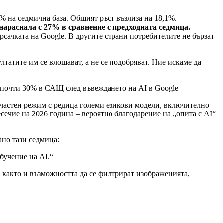
3% на седмична база. Общият ръст възлиза на 18,1%.
 нараснала с 27% в сравнение с предходната седмица.
сачката на Google. В другите страни потребителите не бързат
ултатите им се влошават, а не се подобряват. Ние искаме да
в частен режим с редица големи езикови модели, включително
есечие на 2026 гoдина – вероятно благодарение на „опита с AI“
.
ано тази седмица:
бучение на AI.“
както и възможността да се филтрират изображенията,