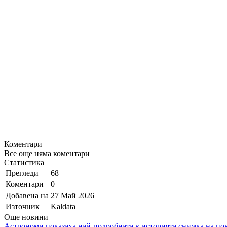
Коментари
Все още няма коментари
Статистика
Прегледи
68
Коментари
0
Добавена на
27 Май 2026
Източник
Kaldata
Още новини
Астрономи показаха най-подробната в историята снимка на по