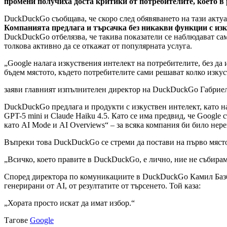
промени получиха доста критики от потребителите, което в 
DuckDuckGo съобщава, че скоро след обявяването на тази актуал
Компанията предлага и търсачка без никакви функции с из
DuckDuckGo отбелязва, че такива показатели се наблюдават сам
толкова активно да се откажат от популярната услуга.
„Google налага изкуствения интелект на потребителите, без да и
бъдем мястото, където потребителите сами решават колко изкус
заяви главният изпълнителен директор на DuckDuckGo Габрие
DuckDuckGo предлага и продукти с изкуствен интелект, като н
GPT-5 mini и Claude Haiku 4.5. Като се има предвид, че Google
като AI Mode и AI Overviews“ – за всяка компания би било нер
Въпреки това DuckDuckGo се стреми да постави на първо място
„Всичко, което правите в DuckDuckGo, е лично, ние не събираме
Според директора по комуникациите в DuckDuckGo Камил Базба
генерирани от AI, от резултатите от търсенето. Той каза:
„Хората просто искат да имат избор.“
Тагове
Google