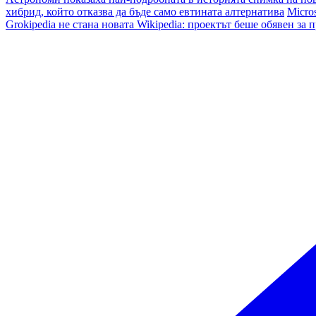
хибрид, който отказва да бъде само евтината алтернатива
Micro
Grokipedia не стана новата Wikipedia: проектът беше обявен за 