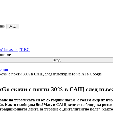
мни
Вход
Webmasters
IT-BG
мни ме
Вход
ления
кочи с почти 30% в САЩ след въвеждането на AI в Google
Go скочи с почти 30% в САЩ след въвеж
ане на търсачката си от 25 години насам, с голям акцент въ
o. Както съобщава 9to5Mac, в САЩ вече се наблюдава рязък с
традиционната лента за търсене с „интелигентно поле“, както 