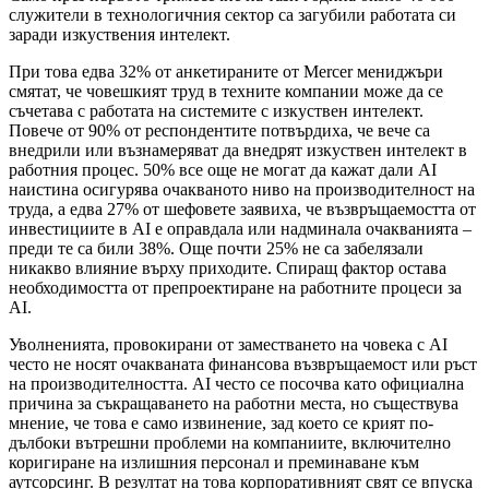
служители в технологичния сектор са загубили работата си
заради изкуствения интелект.
При това едва 32% от анкетираните от Mercer мениджъри
смятат, че човешкият труд в техните компании може да се
съчетава с работата на системите с изкуствен интелект.
Повече от 90% от респондентите потвърдиха, че вече са
внедрили или възнамеряват да внедрят изкуствен интелект в
работния процес. 50% все още не могат да кажат дали AI
наистина осигурява очакваното ниво на производителност на
труда, a eдва 27% от шефовете заявиха, че възвръщаемостта от
инвестициите в AI е оправдала или надминала очакванията –
преди те са били 38%. Още почти 25% не са забелязали
никакво влияние върху приходите. Спиращ фактор остава
необходимостта от препроектиране на работните процеси за
AI.
Уволненията, провокирани от заместването на човека с AI
често не носят очакваната финансова възвръщаемост или ръст
на производителността. AI често се посочва като официална
причина за съкращаването на работни места, но съществува
мнение, че това е само извинение, зад което се крият по-
дълбоки вътрешни проблеми на компаниите, включително
коригиране на излишния персонал и преминаване към
аутсорсинг. В резултат на това корпоративният свят се впуска