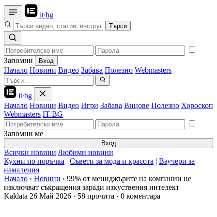
it
·
bg
Търси
Запомни
Вход
Начало
Новини
Видео
Забава
Полезно
Webmasters
it
·
bg
Начало
Новини
Видео
Игри
Забава
Вицове
Полезно
Хороскоп
Webmasters
IT-BG
Запомни ме
Вход
Всички новини
|
Любими новини
Кухни по поръчка
|
Съвети за мода и красота
|
Ваучери за
намаления
Начало
›
Новини
›
99% от мениджърите на компании не
изключват съкращения заради изкуствения интелект
Kaldata
26 Май 2026
·
58 прочита
·
0 коментара