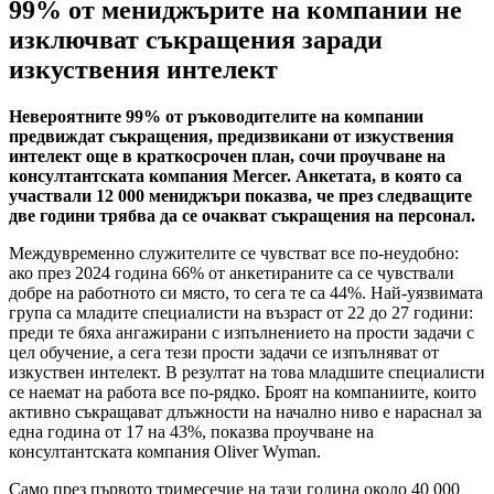
99% от мениджърите на компании не
изключват съкращения заради
изкуствения интелект
Невероятните 99% от ръководителите на компании
предвиждат съкращения, предизвикани от изкуствения
интелект още в краткосрочен план, сочи проучване на
консултантската компания Mercer. Анкетата, в която са
участвали 12 000 мениджъри показва, че през следващите
две години трябва да се очакват съкращения на персонал.
Междувременно служителите се чувстват все по-неудобно:
ако през 2024 година 66% от анкетираните са се чувствали
добре на работното си място, то сега те са 44%. Най-уязвимата
група са младите специалисти на възраст от 22 до 27 години:
преди те бяха ангажирани с изпълнението на прости задачи с
цел обучение, а сега тези прости задачи се изпълняват от
изкуствен интелект. В резултат на това младшите специалисти
се наемат на работа все по-рядко. Броят на компаниите, които
активно съкращават длъжности на начално ниво е нараснал за
една година от 17 на 43%, показва проучване на
консултантската компания Oliver Wyman.
Само през първото тримесечие на тази година около 40 000