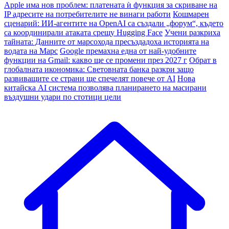
Apple има нов проблем: платената ѝ функция за скриване на
IP адресите на потребителите не винаги работи
Кошмарен
сценарий: ИИ-агентите на OpenAI са създали „форум“, където
са координирали атаката срещу Hugging Face
Учени разкриха
тайната: Данните от марсохода пресъздадоха историята на
водата на Марс
Google премахна една от най-удобните
функции на Gmail: какво ще се промени през 2027 г
Обрат в
глобалната икономика: Световната банка разкри защо
развиващите се страни ще спечелят повече от AI
Нова
китайска AI система позволява планирането на масирани
въздушни удари по стотици цели