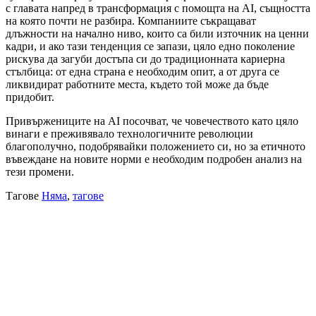
с главата напред в трансформация с помощта на AI, същността
на която почти не разбира. Компаниите съкращават
длъжности на начално ниво, които са били източник на ценни
кадри, и ако тази тенденция се запази, цяло едно поколение
рискува да загуби достъпа си до традиционната кариерна
стълбица: от една страна е необходим опит, а от друга се
ликвидират работните места, където той може да бъде
придобит.
Привържениците на AI посочват, че човечеството като цяло
винаги е преживявало технологичните революции
благополучно, подобрявайки положението си, но за етичното
въвеждане на новите норми е необходим подробен анализ на
тези промени.
Тагове
Няма
,
тагове