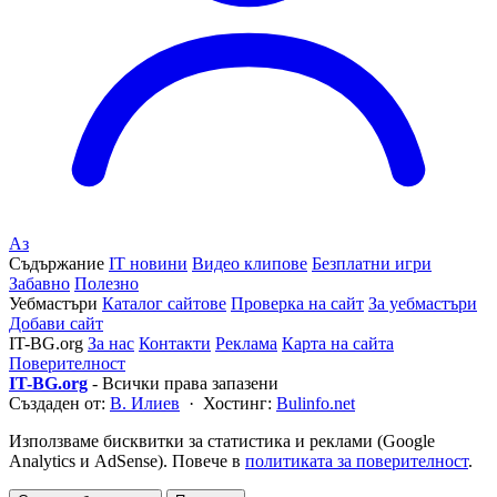
Аз
Съдържание
IT новини
Видео клипове
Безплатни игри
Забавно
Полезно
Уебмастъри
Каталог сайтове
Проверка на сайт
За уебмастъри
Добави сайт
IT-BG.org
За нас
Контакти
Реклама
Карта на сайта
Поверителност
IT-BG.org
- Всички права запазени
Създаден от:
В. Илиев
· Хостинг:
Bulinfo.net
Използваме бисквитки за статистика и реклами (Google
Analytics и AdSense). Повече в
политиката за поверителност
.