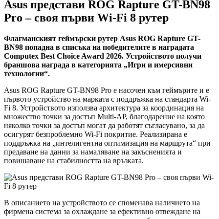
Asus представи ROG Rapture GT-BN98
Pro – своя първи Wi-Fi 8 рутер
Флагманският геймърски рутер Asus ROG Rapture GT-
BN98 попадна в списъка на победителите в наградата
Computex Best Choice Award 2026. Устройството получи
браншова награда в категорията „Игри и имерсивни
технологии“.
Asus ROG Rapture GT-BN98 Pro е насочен към геймърите и е
първото устройство на марката с поддръжка на стандарта Wi-
Fi 8. Устройството използва архитектура за координация на
множество точки за достъп Multi-AP, благодарение на която
няколко точки за достъп могат да работят съгласувано, за да
осигурят безпроблемно Wi-Fi покритие. Реализирана е
поддръжка на „интелигентна оптимизация на маршрута“ при
предаване на данни за намаляване на закъсненията и
повишаване на стабилността на връзката.
В описанието на устройството се споменава наличието на
фирмена система за охлаждане за ефективно отвеждане на