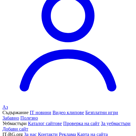
Аз
Съдържание
IT новини
Видео клипове
Безплатни игри
Забавно
Полезно
Уебмастъри
Каталог сайтове
Проверка на сайт
За уебмастъри
Добави сайт
IT-BG.org
За нас
Контакти
Реклама
Карта на сайта