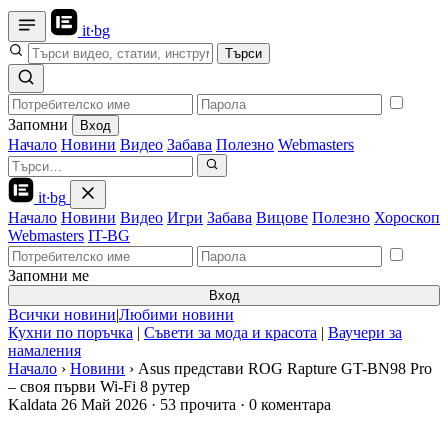
it
·
bg
Търси
Запомни
Вход
Начало
Новини
Видео
Забава
Полезно
Webmasters
it
·
bg
Начало
Новини
Видео
Игри
Забава
Вицове
Полезно
Хороскоп
Webmasters
IT-BG
Запомни ме
Вход
Всички новини
|
Любими новини
Кухни по поръчка
|
Съвети за мода и красота
|
Ваучери за
намаления
Начало
›
Новини
›
Asus представи ROG Rapture GT-BN98 Pro
– своя първи Wi-Fi 8 рутер
Kaldata
26 Май 2026
·
53 прочита
·
0 коментара