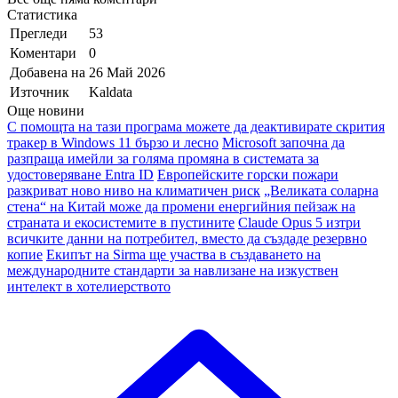
Статистика
Прегледи
53
Коментари
0
Добавена на
26 Май 2026
Източник
Kaldata
Още новини
С помощта на тази програма можете да деактивирате скрития
тракер в Windows 11 бързо и лесно
Microsoft започна да
разпраща имейли за голяма промяна в системата за
удостоверяване Entra ID
Европейските горски пожари
разкриват ново ниво на климатичен риск
„Великата соларна
стена“ на Китай може да промени енергийния пейзаж на
страната и екосистемите в пустините
Claude Opus 5 изтри
всичките данни на потребител, вместо да създаде резервно
копие
Екипът на Sirma ще участва в създаването на
международните стандарти за навлизане на изкуствен
интелект в хотелиерството