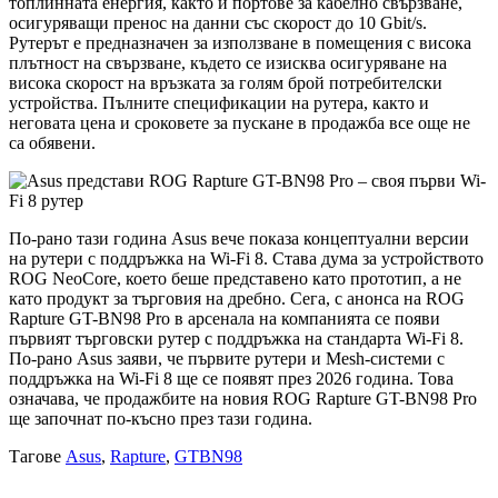
топлинната енергия, както и портове за кабелно свързване,
осигуряващи пренос на данни със скорост до 10 Gbit/s.
Рутерът е предназначен за използване в помещения с висока
плътност на свързване, където се изисква осигуряване на
висока скорост на връзката за голям брой потребителски
устройства. Пълните спецификации на рутера, както и
неговата цена и сроковете за пускане в продажба все още не
са обявени.
По-рано тази година Asus вече показа концептуални версии
на рутери с поддръжка на Wi-Fi 8. Става дума за устройството
ROG NeoCore, което беше представено като прототип, а не
като продукт за търговия на дребно. Сега, с анонса на ROG
Rapture GT-BN98 Pro в арсенала на компанията се появи
първият търговски рутер с поддръжка на стандарта Wi-Fi 8.
По-рано Asus заяви, че първите рутери и Mesh-системи с
поддръжка на Wi-Fi 8 ще се появят през 2026 година. Това
означава, че продажбите на новия ROG Rapture GT-BN98 Pro
ще започнат по-късно през тази година.
Тагове
Asus
,
Rapture
,
GTBN98