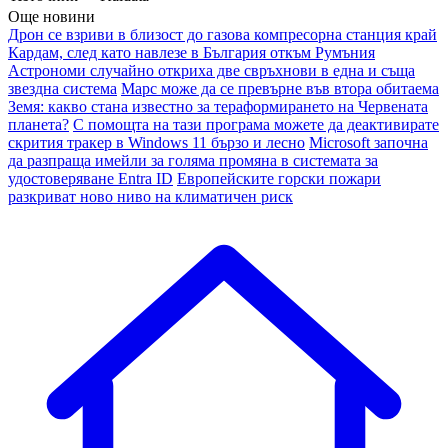
Още новини
Дрон се взриви в близост до газова компресорна станция край
Кардам, след като навлезе в България откъм Румъния
Астрономи случайно откриха две свръхнови в една и съща
звездна система
Марс може да се превърне във втора обитаема
Земя: какво стана известно за тераформирането на Червената
планета?
С помощта на тази програма можете да деактивирате
скрития тракер в Windows 11 бързо и лесно
Microsoft започна
да разпраща имейли за голяма промяна в системата за
удостоверяване Entra ID
Европейските горски пожари
разкриват ново ниво на климатичен риск