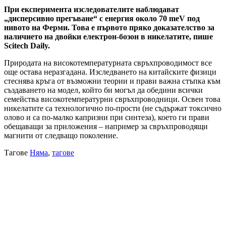
При експеримента изследователите наблюдават
„дисперсивно прегъване“ с енергия около 70 meV под
нивото на Ферми. Това е първото пряко доказателство за
наличието на двойки електрон-бозон в никелатите, пише
Scitech Daily.
Природата на високотемпературната свръхпроводимост все
още остава неразгадана. Изследването на китайските физици
стеснява кръга от възможни теории и прави важна стъпка към
създаването на модел, който би могъл да обедини всички
семейства високотемпературни свръхпроводници. Освен това
никелатите са технологично по-прости (не съдържат токсично
олово и са по-малко капризни при синтеза), което ги прави
обещаващи за приложения – например за свръхпроводящи
магнити от следващо поколение.
Тагове
Няма
,
тагове