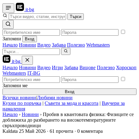
it
·
bg
Търси
Запомни
Вход
Начало
Новини
Видео
Забава
Полезно
Webmasters
it
·
bg
Начало
Новини
Видео
Игри
Забава
Вицове
Полезно
Хороскоп
Webmasters
IT-BG
Запомни ме
Вход
Всички новини
|
Любими новини
Кухни по поръчка
|
Съвети за мода и красота
|
Ваучери за
намаления
Начало
›
Новини
›
Пробив в квантовата физика: Физиците се
доближиха до разбирането на високотемпературните
свръхпроводници
Kaldata
25 Май 2026
·
61 прочита
·
0 коментара