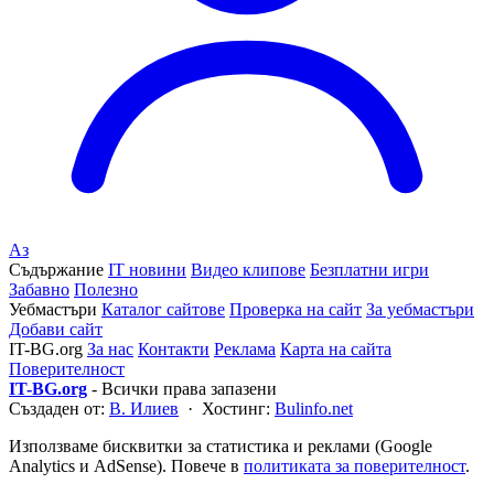
Аз
Съдържание
IT новини
Видео клипове
Безплатни игри
Забавно
Полезно
Уебмастъри
Каталог сайтове
Проверка на сайт
За уебмастъри
Добави сайт
IT-BG.org
За нас
Контакти
Реклама
Карта на сайта
Поверителност
IT-BG.org
- Всички права запазени
Създаден от:
В. Илиев
· Хостинг:
Bulinfo.net
Използваме бисквитки за статистика и реклами (Google
Analytics и AdSense). Повече в
политиката за поверителност
.