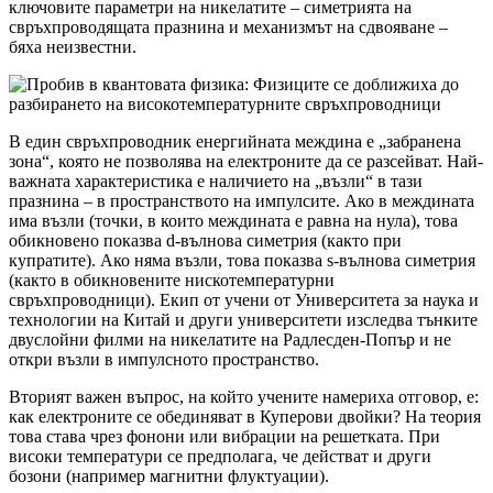
ключовите параметри на никелатите – симетрията на
свръхпроводящата празнина и механизмът на сдвояване –
бяха неизвестни.
В един свръхпроводник енергийната междина е „забранена
зона“, която не позволява на електроните да се разсейват. Най-
важната характеристика е наличието на „възли“ в тази
празнина – в пространството на импулсите. Ако в междината
има възли (точки, в които междината е равна на нула), това
обикновено показва d-вълнова симетрия (както при
купратите). Ако няма възли, това показва s-вълнова симетрия
(както в обикновените нискотемпературни
свръхпроводници). Екип от учени от Университета за наука и
технологии на Китай и други университети изследва тънките
двуслойни филми на никелатите на Радлесден-Попър и не
откри възли в импулсното пространство.
Вторият важен въпрос, на който учените намериха отговор, е:
как електроните се обединяват в Куперови двойки? На теория
това става чрез фонони или вибрации на решетката. При
високи температури се предполага, че действат и други
бозони (например магнитни флуктуации).