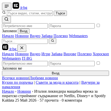
it
·
bg
Търси
Запомни
Вход
Начало
Новини
Видео
Забава
Полезно
Webmasters
it
·
bg
Начало
Новини
Видео
Игри
Забава
Вицове
Полезно
Хороскоп
Webmasters
IT-BG
Запомни ме
Вход
Всички новини
|
Любими новини
Кухни по поръчка
|
Съвети за мода и красота
|
Ваучери за
намаления
Начало
›
Новини
›
Италия ликвидира мащабна мрежа за
пиратско стрийминг съдържание от Netflix, Disney+ и Spotify
Kaldata
25 Май 2026
·
57 прочита
·
0 коментара