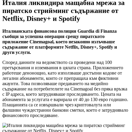
Италия ликвидира мащабна мрежа за
пиратско стрийминг съдържание от
Netflix, Disney+ и Spotify
Италианската финансова полиция Guardia di Finanza
съобщи за успешна операция срещу пиратското
приложение Cinemagoal, което незаконно излъчваше
съдържание от платформите Netflix, Disney+, Spotify и
други услуги.
Според данните на ведомството са проведени над 100
претърсвания и изземвания в цялата страна. Приложението
работеше денонощно, като използваше достъпни кодове от
легални абонаменти, които се препращаха към фиктивни
акаунти. Това позволяваше предаването на медийно
съдържание на потребителите на Cinemagoal без пряка връзка
с IP адреса, което затрудняваше проследяването. Цената на
абонамента за услугата е варирала от 40 до 130 евро годишно.
Плащанията са се извършвали чрез криптовалута или
фалшиви чуждестранни банкови сметки, което е затруднявало
финансовото проследяване.