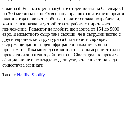
Guardia di Finanza оцени загубите от дейността на Cinemagoal
на 300 милиона евро. Освен това правоохранителните органи
планират да наложат глоби на първите хиляда потребители,
които са използвали устройства за работа с пиратското
приложение. Размерът на глобите ще варира от 154 до 5000
евро. Ведомството също така съобщи, че в сътрудничество с
други европейски структури са били иззети сървъри,
съдържащи данни за дешифриране и изходния код на
програмата. Това може да свидетелства за намерението да се
прекрати окончателно дейността на Cinemagoal, въпреки че
официално не е потвърдено дали услугата е престанала да
съществува завинаги.
Тагове
Netflix
,
Spotify