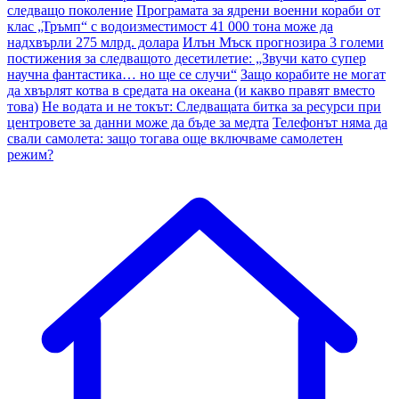
следващо поколение
Програмата за ядрени военни кораби от
клас „Тръмп“ с водоизместимост 41 000 тона може да
надхвърли 275 млрд. долара
Илън Мъск прогнозира 3 големи
постижения за следващото десетилетие: „Звучи като супер
научна фантастика… но ще се случи“
Защо корабите не могат
да хвърлят котва в средата на океана (и какво правят вместо
това)
Не водата и не токът: Следващата битка за ресурси при
центровете за данни може да бъде за медта
Телефонът няма да
свали самолета: защо тогава още включваме самолетен
режим?