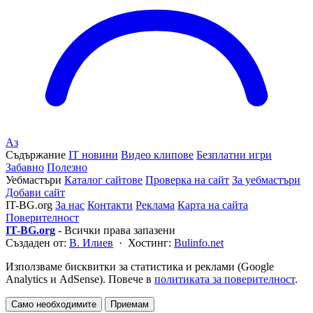
Аз
Съдържание
IT новини
Видео клипове
Безплатни игри
Забавно
Полезно
Уебмастъри
Каталог сайтове
Проверка на сайт
За уебмастъри
Добави сайт
IT-BG.org
За нас
Контакти
Реклама
Карта на сайта
Поверителност
IT-BG.org
- Всички права запазени
Създаден от:
В. Илиев
· Хостинг:
Bulinfo.net
Използваме бисквитки за статистика и реклами (Google
Analytics и AdSense). Повече в
политиката за поверителност
.
Само необходимите
Приемам