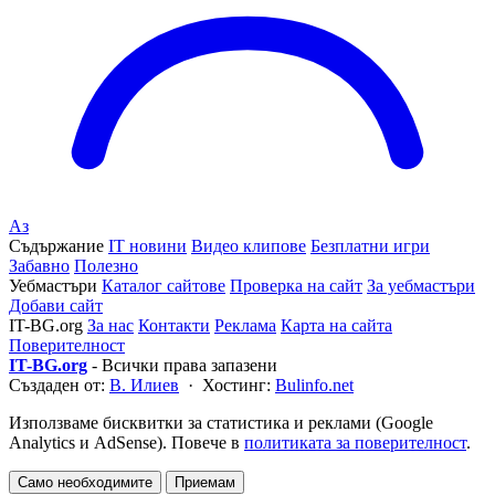
Аз
Съдържание
IT новини
Видео клипове
Безплатни игри
Забавно
Полезно
Уебмастъри
Каталог сайтове
Проверка на сайт
За уебмастъри
Добави сайт
IT-BG.org
За нас
Контакти
Реклама
Карта на сайта
Поверителност
IT-BG.org
- Всички права запазени
Създаден от:
В. Илиев
· Хостинг:
Bulinfo.net
Използваме бисквитки за статистика и реклами (Google
Analytics и AdSense). Повече в
политиката за поверителност
.
Само необходимите
Приемам