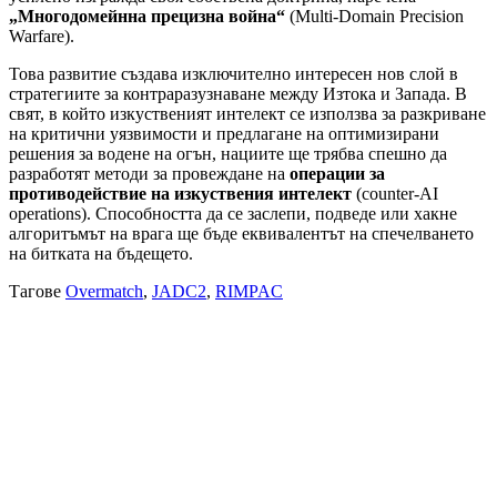
„Многодомейнна прецизна война“
(Multi-Domain Precision
Warfare).
Това развитие създава изключително интересен нов слой в
стратегиите за контраразузнаване между Изтока и Запада. В
свят, в който изкуственият интелект се използва за разкриване
на критични уязвимости и предлагане на оптимизирани
решения за водене на огън, нациите ще трябва спешно да
разработят методи за провеждане на
операции за
противодействие на изкуствения интелект
(counter-AI
operations). Способността да се заслепи, подведе или хакне
алгоритъмът на врага ще бъде еквивалентът на спечелването
на битката на бъдещето.
Тагове
Overmatch
,
JADC2
,
RIMPAC