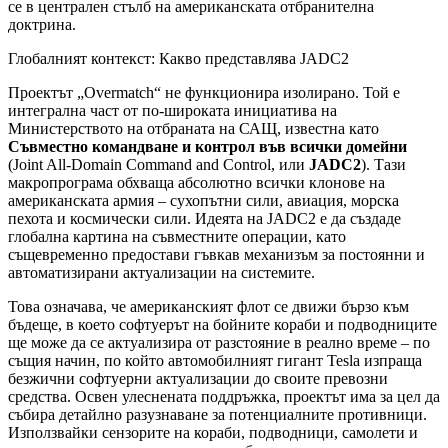
се в централен стълб на американската отбранителна
доктрина.
Глобалният контекст: Какво представлява JADC2
Проектът „Overmatch“ не функционира изолирано. Той е
интегрална част от по-широката инициатива на
Министерството на отбраната на САЩ, известна като
Съвместно командване и контрол във всички домейни
(Joint All-Domain Command and Control, или
JADC2
). Тази
макропрограма обхваща абсолютно всички клонове на
американската армия – сухопътни сили, авиация, морска
пехота и космически сили. Идеята на JADC2 е да създаде
глобална картина на съвместните операции, като
същевременно предостави гъвкав механизъм за постоянни и
автоматизирани актуализации на системите.
Това означава, че американският флот се движи бързо към
бъдеще, в което софтуерът на бойните кораби и подводниците
ще може да се актуализира от разстояние в реално време – по
същия начин, по който автомобилният гигант Tesla изпраща
безжични софтуерни актуализации до своите превозни
средства. Освен улеснената поддръжка, проектът има за цел да
събира детайлно разузнаване за потенциалните противници.
Използвайки сензорите на кораби, подводници, самолети и