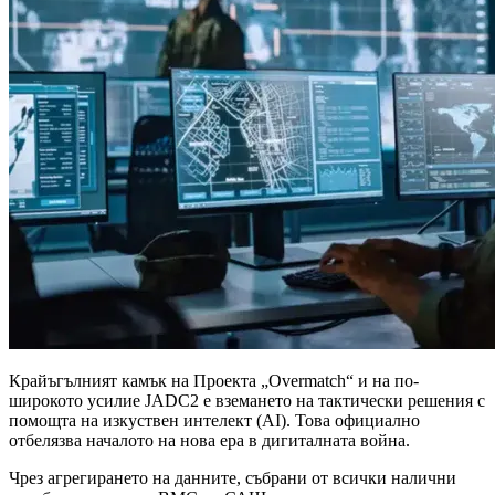
Крайъгълният камък на Проекта „Overmatch“ и на по-
широкото усилие JADC2 е вземането на тактически решения с
помощта на изкуствен интелект (AI). Това официално
отбелязва началото на нова ера в дигиталната война.
Чрез агрегирането на данните, събрани от всички налични