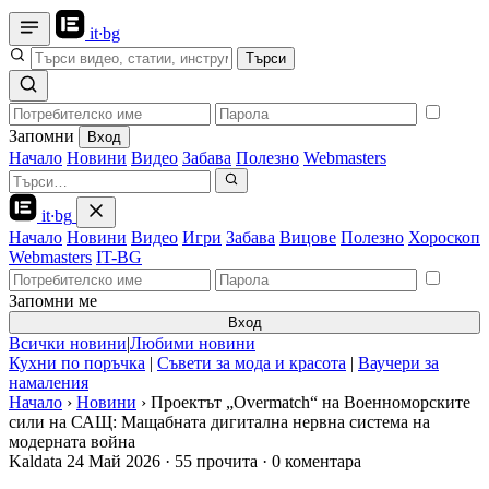
it
·
bg
Търси
Запомни
Вход
Начало
Новини
Видео
Забава
Полезно
Webmasters
it
·
bg
Начало
Новини
Видео
Игри
Забава
Вицове
Полезно
Хороскоп
Webmasters
IT-BG
Запомни ме
Вход
Всички новини
|
Любими новини
Кухни по поръчка
|
Съвети за мода и красота
|
Ваучери за
намаления
Начало
›
Новини
›
Проектът „Overmatch“ на Военноморските
сили на САЩ: Мащабната дигитална нервна система на
модерната война
Kaldata
24 Май 2026
·
55 прочита
·
0 коментара