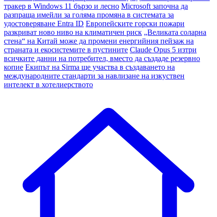
тракер в Windows 11 бързо и лесно
Microsoft започна да
разпраща имейли за голяма промяна в системата за
удостоверяване Entra ID
Европейските горски пожари
разкриват ново ниво на климатичен риск
„Великата соларна
стена“ на Китай може да промени енергийния пейзаж на
страната и екосистемите в пустините
Claude Opus 5 изтри
всичките данни на потребител, вместо да създаде резервно
копие
Екипът на Sirma ще участва в създаването на
международните стандарти за навлизане на изкуствен
интелект в хотелиерството