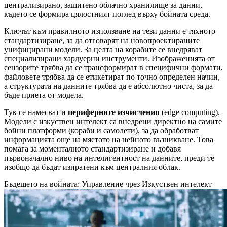
централизирано, защитено облачно хранилище за данни,
където се формира цялостният поглед върху бойната среда.
Ключът към правилното използване на тези данни е тяхното
стандартизиране, за да отговарят на новопроектираните
унифицирани модели. За целта на корабите се внедряват
специализирани хардуерни инструменти. Изображенията от
сензорите трябва да се трансформират в специфични формати,
файловете трябва да се етикетират по точно определен начин,
а структурата на данните трябва да е абсолютно чиста, за да
бъде приета от модела.
Тук се намесват и
периферните изчисления
(edge computing).
Модели с изкуствен интелект са внедрени директно на самите
бойни платформи (кораби и самолети), за да обработват
информацията още на мястото на нейното възникване. Това
помага за моменталното стандартизиране и добавя
първоначално ниво на интелигентност на данните, преди те
изобщо да бъдат изпратени към централния облак.
Бъдещето на войната: Управление чрез Изкуствен интелект