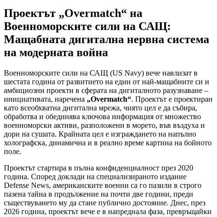
Проектът „Overmatch“ на
Военноморските сили на САЩ:
Мащабната дигитална нервна система
на модерната война
Военноморските сили на САЩ (US Navy) вече навлизат в
шестата година от развитието на един от най-мащабните си и
амбициозни проекти в сферата на дигиталното разузнаване –
инициативата, наречена
„Overmatch“
. Проектът е проектиран
като всеобхватна дигитална мрежа, чиято цел е да събира,
обработва и обединява ключова информация от множество
военноморски активи, разположени в морето, във въздуха и
дори на сушата. Крайната цел е изграждането на напълно
холографска, динамична и в реално време картина на бойното
поле.
Проектът стартира в пълна конфиденциалност през 2020
година. Според доклади на специализираното издание
Defense News, американските военни са го пазили в строго
пазена тайна в продължение на почти две години, преди
съществуването му да стане публично достояние. Днес, през
2026 година, проектът вече е в напреднала фаза, превръщайки