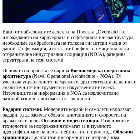
Един от най-сложните аспекти на Проекта „Overmatch“ е
изграждането на хардуерната и софтуерната инфраструктура,
необходима за обработката на толкова гигантски масив от
данни. Информация, изтекла от брифинг на Националната
отбранителна индустриална асоциация (NDIA), разкрива
структурата на тези системи.
Основата на проекта се нарича
Военноморска оперативна
архитектура
(Naval Operational Architecture –
NOA
). Тя
улеснява управлението на мрежите, архитектурата на данните,
аналитичните инструменти и изкуствения интелект.
Източниците на информация в NOA са изключително
разнообразни в зависимост от локацията:
Радарни системи:
Модерните кораби и самолети използват
радари, за да засичат обхвата, дистанцията и скоростта на
вражеските цели.
Оптични и видео сензори:
Разширените
технологии за изображения помагат за визуалното
идентифициране на целта, нейния тип и произход.
Облачни
хранилища:
Цялата тази информация се изпраща към