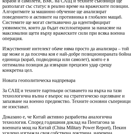
кораби и самолети, ВМС на САЩ и техните съюзници ще
разполагат със статус в реално време на вражеските позиции.
Алгоритмите за машинно обучение ще анализират
поведението и активите на противника в глобален мащаб.
Системите ще могат светкавично да идентифицират
уязвимости, които да бъдат експлоатирани за нанасяне на
максимални щети върху вражеските сили при всяка военна
операция.
Изкуственият интелект обаче няма просто да анализира – той
ще може и да посочва коя е най-добре позиционираната бойна
единица (кораб, подводница или самолет), която е в
оптимална позиция да извърши прецизен удар срещу
конкретна цел.
Новата геополитическа надпревара
За САЩ и техните партньори оставането на върха на тази
технологична вълна е въпрос на стратегическо оцеляване и
запазване на военно предимство. Техните основни съперници
не изостават.
Доказано е, че Китай активно разработва аналогична
технология. Според годишния доклад на Пентагона за
военната мощ на Китай (China Military Power Report), Пекин
усилено изгражда своя собствена доктрина, наречена