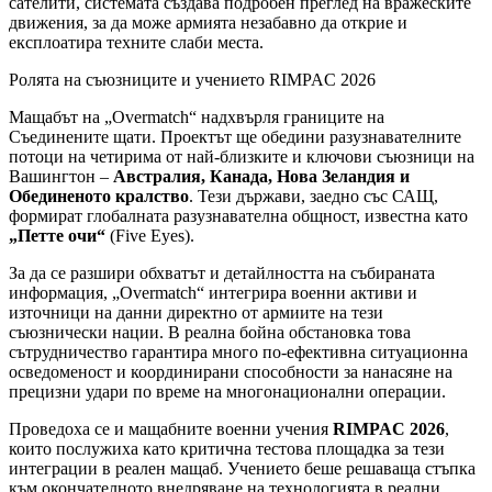
сателити, системата създава подробен преглед на вражеските
движения, за да може армията незабавно да открие и
експлоатира техните слаби места.
Ролята на съюзниците и учението RIMPAC 2026
Мащабът на „Overmatch“ надхвърля границите на
Съединените щати. Проектът ще обедини разузнавателните
потоци на четирима от най-близките и ключови съюзници на
Вашингтон –
Австралия, Канада, Нова Зеландия и
Обединеното кралство
. Тези държави, заедно със САЩ,
формират глобалната разузнавателна общност, известна като
„Петте очи“
(Five Eyes).
За да се разшири обхватът и детайлността на събираната
информация, „Overmatch“ интегрира военни активи и
източници на данни директно от армиите на тези
съюзнически нации. В реална бойна обстановка това
сътрудничество гарантира много по-ефективна ситуационна
осведоменост и координирани способности за нанасяне на
прецизни удари по време на многонационални операции.
Проведоха се и мащабните военни учения
RIMPAC 2026
,
които послужиха като критична тестова площадка за тези
интеграции в реален мащаб. Учението беше решаваща стъпка
към окончателното внедряване на технологията в реални