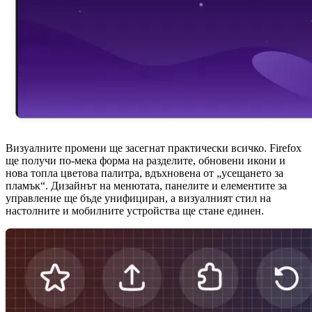
Визуалните промени ще засегнат практически всичко. Firefox
ще получи по-мека форма на разделите, обновени икони и
нова топла цветова палитра, вдъхновена от „усещането за
пламък“. Дизайнът на менютата, панелите и елементите за
управление ще бъде унифициран, а визуалният стил на
настолните и мобилните устройства ще стане единен.