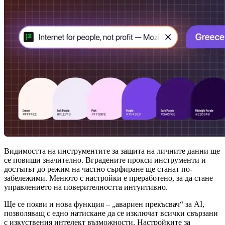
Видимостта на инструментите за защита на личните данни ще
се повиши значително. Вградените прокси инструменти и
достъпът до режим на частно сърфиране ще станат по-
забележими. Менюто с настройки е преработено, за да стане
управлението на поверителността интуитивно.
Ще се появи и нова функция – „авариен прекъсвач“ за AI,
позволяващ с едно натискане да се изключат всички свързани
с изкуствения интелект възможности. Настройките за