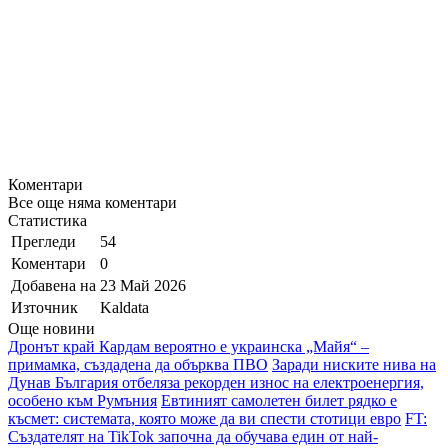
Коментари
Все още няма коментари
Статистика
Прегледи
54
Коментари
0
Добавена на
23 Май 2026
Източник
Kaldata
Още новини
Дронът край Кардам вероятно е украинска „Майя“ –
примамка, създадена да обърква ПВО
Заради ниските нива на
Дунав България отбеляза рекорден износ на електроенергия,
особено към Румъния
Евтиният самолетен билет рядко е
късмет: системата, която може да ви спести стотици евро
FT:
Създателят на TikTok започна да обучава един от най-