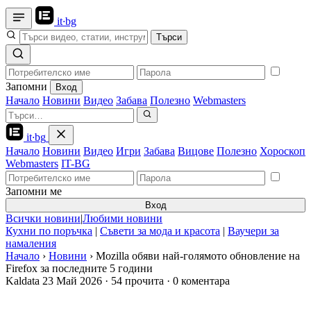
it
·
bg
Търси
Запомни
Вход
Начало
Новини
Видео
Забава
Полезно
Webmasters
it
·
bg
Начало
Новини
Видео
Игри
Забава
Вицове
Полезно
Хороскоп
Webmasters
IT-BG
Запомни ме
Вход
Всички новини
|
Любими новини
Кухни по поръчка
|
Съвети за мода и красота
|
Ваучери за
намаления
Начало
›
Новини
›
Mozilla обяви най-голямото обновление на
Firefox за последните 5 години
Kaldata
23 Май 2026
·
54 прочита
·
0 коментара