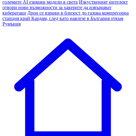
големите AI езикови модели в света
Изкуственият интелект
отвори нови възможности за хакерите да извършват
кибератаки
Дрон се взриви в близост до газова компресорна
станция край Кардам, след като навлезе в България откъм
Румъния