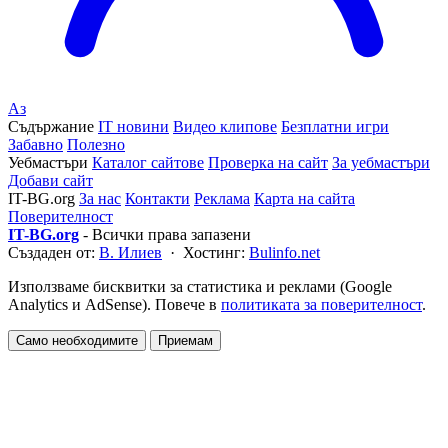
Аз
Съдържание
IT новини
Видео клипове
Безплатни игри
Забавно
Полезно
Уебмастъри
Каталог сайтове
Проверка на сайт
За уебмастъри
Добави сайт
IT-BG.org
За нас
Контакти
Реклама
Карта на сайта
Поверителност
IT-BG.org
- Всички права запазени
Създаден от:
В. Илиев
· Хостинг:
Bulinfo.net
Използваме бисквитки за статистика и реклами (Google
Analytics и AdSense). Повече в
политиката за поверителност
.
Само необходимите
Приемам