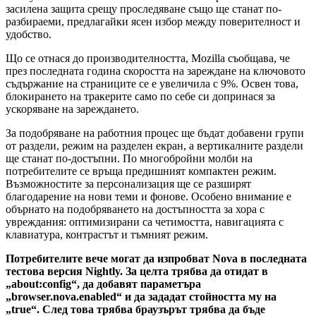
засилена защита срещу проследяване също ще станат по-
разбираеми, предлагайки ясен избор между поверителност и
удобство.
Що се отнася до производителността, Mozilla съобщава, че
през последната година скоростта на зареждане на ключовото
съдържание на страниците се е увеличила с 9%. Освен това,
блокирането на тракерите само по себе си допринася за
ускоряване на зареждането.
За подобряване на работния процес ще бъдат добавени групи
от раздели, режим на разделен екран, а вертикалните раздели
ще станат по-достъпни. По многобройни молби на
потребителите се връща предишният компактен режим.
Възможностите за персонализация ще се разширят
благодарение на нови теми и фонове. Особено внимание е
обърнато на подобряването на достъпността за хора с
увреждания: оптимизирани са четимостта, навигацията с
клавиатура, контрастът и тъмният режим.
Потребителите вече могат да изпробват Nova в последната
тестова версия Nightly. За целта трябва да отидат в
„about:config“, да добавят параметъра
„browser.nova.enabled“ и да зададат стойността му на
„true“. След това трябва браузърът трябва да бъде