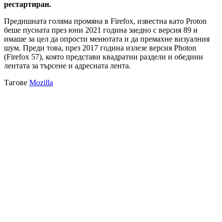
рестартиран.
Предишната голяма промяна в Firefox, известна като Proton
беше пусната през юни 2021 година заедно с версия 89 и
имаше за цел да опрости менютата и да премахне визуалния
шум. Преди това, през 2017 година излезе версия Photon
(Firefox 57), която представи квадратни раздели и обедини
лентата за търсене и адресната лента.
Тагове
Mozilla