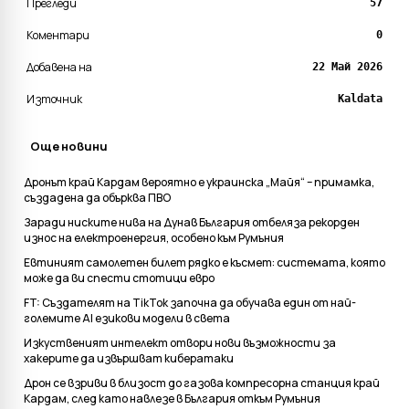
Прегледи
57
Коментари
0
Добавена на
22 Май 2026
Източник
Kaldata
Още новини
Дронът край Кардам вероятно е украинска „Майя“ – примамка,
създадена да обърква ПВО
Заради ниските нива на Дунав България отбеляза рекорден
износ на електроенергия, особено към Румъния
Евтиният самолетен билет рядко е късмет: системата, която
може да ви спести стотици евро
FT: Създателят на TikTok започна да обучава един от най-
големите AI езикови модели в света
Изкуственият интелект отвори нови възможности за
хакерите да извършват кибератаки
Дрон се взриви в близост до газова компресорна станция край
Кардам, след като навлезе в България откъм Румъния