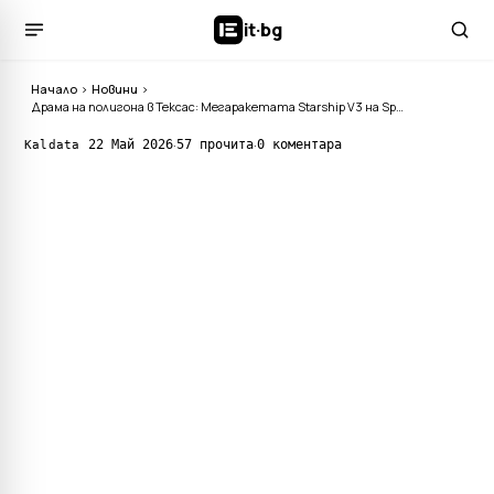
it
·
bg
Начало
›
Новини
›
Драма на полигона в Тексас: Мегаракетата Starship V3 на SpaceX спря на косъм от историческия старт
·
·
22 Май 2026
57 прочита
0 коментара
Kaldata