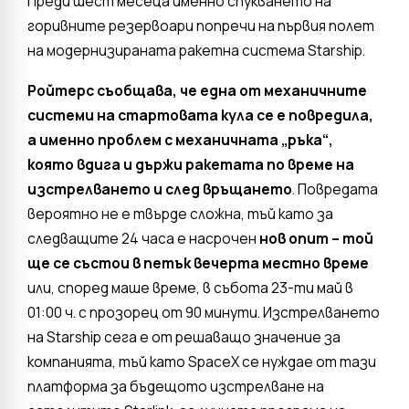
Преди шест месеца именно спукването на
горивните резервоари попречи на първия полет
на модернизираната ракетна система Starship.
Ройтерс съобщава, че една от механичните
системи на стартовата кула се е повредила,
а именно проблем с механичната „ръка“,
която вдига и държи ракетата по време на
изстрелването и след връщането
. Повредата
вероятно не е твърде сложна, тъй като за
следващите 24 часа е насрочен
нов опит – той
ще се състои в петък вечерта местно време
или, според маше време, в събота 23-ти май в
01:00 ч. с прозорец от 90 минути. Изстрелването
на Starship сега е от решаващо значение за
компанията, тъй като SpaceX се нуждае от тази
платформа за бъдещото изстрелване на