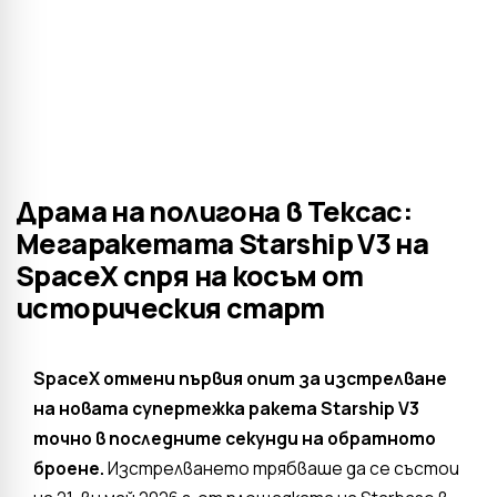
Драма на полигона в Тексас:
Мегаракетата Starship V3 на
SpaceX спря на косъм от
историческия старт
SpaceX отмени първия опит за изстрелване
на новата супертежка ракета Starship V3
точно в последните секунди на обратното
броене.
Изстрелването трябваше да се състои