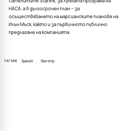
сателитите Starlink, за лунната програма на
НАСА, а в дългосрочен план – за
осъществяването на марсианските планове на
Илън Мъск, както и за първичното публично
предлагане на компанията.
,
SpaceX
Starship
ТАГОВЕ