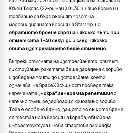
на 21-ви май 2026 г. от площадката на Starbase в
Южен Тексас (22-ри май в 01:30 ч. наше време) и
трябваше да бъде първият полет на
модернизираната версия на Starship, но
обратното броене спря на няколко пъти при
отметката Т-40 секунди и след няколко
опита изстрелването беше отменено.
Въпреки отмяната на изстрелването, опитът
си струваше: ракетата беше заредена с гориво
и доведена почти до изстрелване, което
означава, че SpaceX всъщност проведе така
наречената
„мокра“ генерална репетиция
с
напълно пълни резервоари с криогенно гориво.
Това е особено важно, защото по същото време
се тества нова версия на кораба, обновена
инфраструктура и нова стартова площадка.