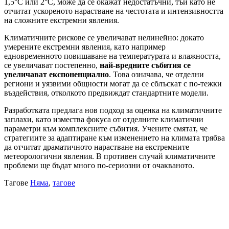
1,5°C или 2°C, може да се окажат недостатъчни, тъй като не
отчитат ускореното нарастване на честотата и интензивността
на сложните екстремни явления.
Климатичните рискове се увеличават нелинейно: докато
умерените екстремни явления, като например
едновременното повишаване на температурата и влажността,
се увеличават постепенно,
най-вредните събития се
увеличават експоненциално
. Това означава, че отделни
региони и уязвими общности могат да се сблъскат с по-тежки
въздействия, отколкото предвиждат стандартните модели.
Разработката предлага нов подход за оценка на климатичните
заплахи, като измества фокуса от отделните климатични
параметри към комплексните събития. Учените смятат, че
стратегиите за адаптиране към изменението на климата трябва
да отчитат драматичното нарастване на екстремните
метеорологични явления. В противен случай климатичните
проблеми ще бъдат много по-сериозни от очакваното.
Тагове
Няма
,
тагове