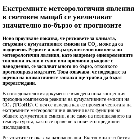
Екстремните метеорологични явления
в световен мащаб се увеличават
значително по-бързо от прогнозите
Ново проучване показва, че рисковете за климата,
свързани с кумулативните емисии на CO₂, може да са
подценени. Редките и най-разрушителни комплексни
метеорологични явления, като например едновременните
топлинни вълни и суши или проливни дъждове с
наводнения, се засилват много по-бързо, отколкото
прогнозираха моделите. Това означава, че подходите за
оценка на климатичните заплахи ще трябва да бъдат
преразгледани.
В изследователския документ е въведена нова концепция –
преходна комплексна реакция на кумулативните емисии на
CO₂ (
TCoRE
). С нея се измерва как се променя честотата на
екстремните метеорологични явления като функция на
общите кумулативни емисии, а не само на повишаването на
температурата, както се правеше в повечето предишни
изследвания.
Резултатите се оказаха разочароващи. Екстремните събития,