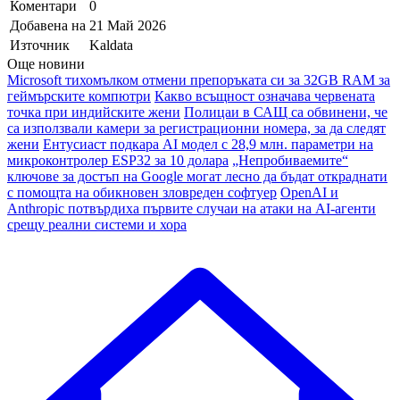
Коментари
0
Добавена на
21 Май 2026
Източник
Kaldata
Още новини
Microsoft тихомълком отмени препоръката си за 32GB RAM за
геймърските компютри
Какво всъщност означава червената
точка при индийските жени
Полицаи в САЩ са обвинени, че
са използвали камери за регистрационни номера, за да следят
жени
Ентусиаст подкара AI модел с 28,9 млн. параметри на
микроконтролер ESP32 за 10 долара
„Непробиваемите“
ключове за достъп на Google могат лесно да бъдат откраднати
с помощта на обикновен зловреден софтуер
OpenAI и
Anthropic потвърдиха първите случаи на атаки на AI-агенти
срещу реални системи и хора