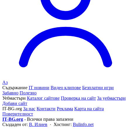
Аз
Съдържание
IT новини
Видео клипове
Безплатни игри
Забавно
Полезно
Уебмастъри
Каталог сайтове
Проверка на сайт
За уебмастъри
Добави сайт
IT-BG.org
За нас
Контакти
Реклама
Карта на сайта
Поверителност
IT-BG.org
- Всички права запазени
Създаден от:
В. Илиев
· Хостинг:
Bulinfo.net