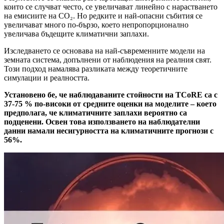
които се случват често, се увеличават линейно с нарастването
на емисиите на CO₂. Но редките и най-опасни събития се
увеличават много по-бързо, което непропорционално
увеличава бъдещите климатични заплахи.
Изследването се основава на най-съвременните модели на
земната система, допълнени от наблюдения на реалния свят.
Този подход намалява разликата между теоретичните
симулации и реалността.
Установено бе, че наблюдаваните стойности на TCoRE са с
37-75 % по-високи от средните оценки на моделите – което
предполага, че климатичните заплахи вероятно са
подценени. Освен това използването на наблюдателни
данни намали несигурността на климатичните прогнози с
56%.