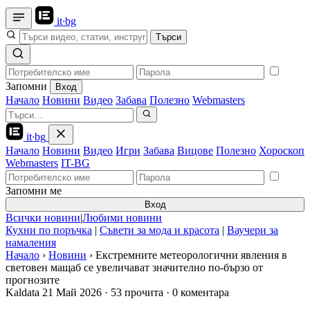
it
·
bg
Търси
Запомни
Вход
Начало
Новини
Видео
Забава
Полезно
Webmasters
it
·
bg
Начало
Новини
Видео
Игри
Забава
Вицове
Полезно
Хороскоп
Webmasters
IT-BG
Запомни ме
Вход
Всички новини
|
Любими новини
Кухни по поръчка
|
Съвети за мода и красота
|
Ваучери за
намаления
Начало
›
Новини
›
Екстремните метеорологични явления в
световен мащаб се увеличават значително по-бързо от
прогнозите
Kaldata
21 Май 2026
·
53 прочита
·
0 коментара