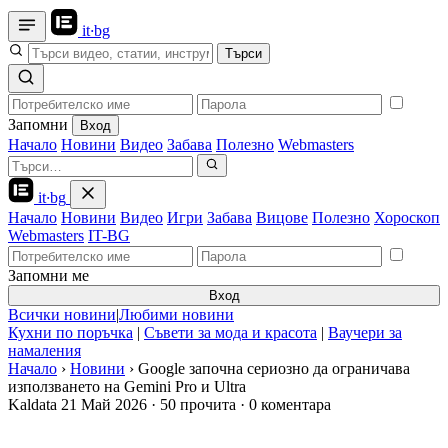
it
·
bg
Търси
Запомни
Вход
Начало
Новини
Видео
Забава
Полезно
Webmasters
it
·
bg
Начало
Новини
Видео
Игри
Забава
Вицове
Полезно
Хороскоп
Webmasters
IT-BG
Запомни ме
Вход
Всички новини
|
Любими новини
Кухни по поръчка
|
Съвети за мода и красота
|
Ваучери за
намаления
Начало
›
Новини
›
Google започна сериозно да ограничава
използването на Gemini Pro и Ultra
Kaldata
21 Май 2026
·
50 прочита
·
0 коментара