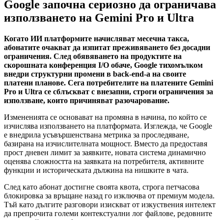
Google започна сериозно да ограничава
използването на Gemini Pro и Ultra
Когато ИИ платформите начисляват месечна такса,
абонатите очакват да изпитат преживяването без досадни
ограничения. След обявяването на продуктите на
скорошната конференция I/O обаче, Google тихомълком
внедри структурни промени в back-end-а на своите
платени планове. Сега потребителите на платените Gemini
Pro и Ultra се сблъскват с внезапни, строги ограничения за
използване, които причиняват разочарование.
Измененията се основават на промяна в начина, по който се
изчислява използването на платформата. Изглежда, че Google
е внедрила усъвършенствана метрика за проследяване,
базирана на изчислителната мощност. Вместо да предоставя
прост дневен лимит за заявките, новата система динамично
оценява сложността на заявката на потребителя, активните
функции и историческата дължина на нишките в чата.
След като абонат достигне своята квота, строга петчасова
блокировка за връщане назад го изключва от премиум модела.
Тъй като дългите разговори изискват от изкуствения интелект
да препрочита големи контекстуални лог файлове, редовните