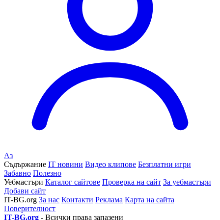
Аз
Съдържание
IT новини
Видео клипове
Безплатни игри
Забавно
Полезно
Уебмастъри
Каталог сайтове
Проверка на сайт
За уебмастъри
Добави сайт
IT-BG.org
За нас
Контакти
Реклама
Карта на сайта
Поверителност
IT-BG.org
- Всички права запазени