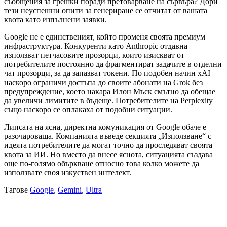
съобщения за грешки поради претоварване на сървъра? Дори
тези неуспешни опити за генериране се отчитат от вашата
квота като изпълнени заявки.
Google не е единственият, който променя своята премиум
инфраструктура. Конкуренти като Anthropic отдавна
използват петчасовите прозорци, които изискват от
потребителите постоянно да фрагментират задачите в отделни
чат прозорци, за да запазват токени. По подобен начин xAI
наскоро ограничи достъпа до своите абонати на Grok без
предупреждение, което накара Илон Мъск смътно да обещае
да увеличи лимитите в бъдеще. Потребителите на Perplexity
също наскоро се оплакаха от подобни ситуации.
Липсата на ясна, директна комуникация от Google обаче е
разочароваща. Компанията въведе секцията „Използване“ с
идеята потребителите да могат точно да проследяват своята
квота за ИИ. Но вместо да внесе яснота, ситуацията създава
още по-голямо объркване относно това колко можете да
използвате своя изкуствен интелект.
Тагове
Google
,
Gemini
,
Ultra