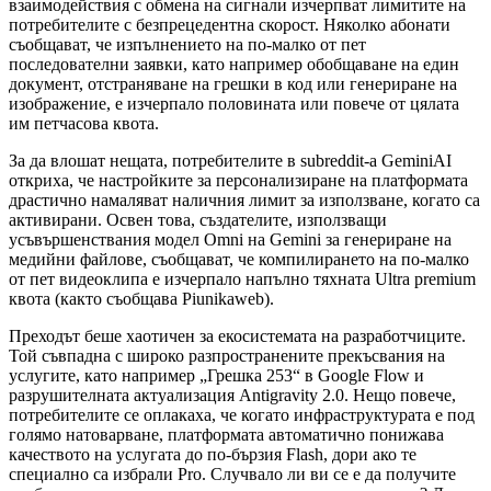
взаимодействия с обмена на сигнали изчерпват лимитите на
потребителите с безпрецедентна скорост. Няколко абонати
съобщават, че изпълнението на по-малко от пет
последователни заявки, като например обобщаване на един
документ, отстраняване на грешки в код или генериране на
изображение, е изчерпало половината или повече от цялата
им петчасова квота.
За да влошат нещата, потребителите в subreddit-а GeminiAI
откриха, че настройките за персонализиране на платформата
драстично намаляват наличния лимит за използване, когато са
активирани. Освен това, създателите, използващи
усъвършенствания модел Omni на Gemini за генериране на
медийни файлове, съобщават, че компилирането на по-малко
от пет видеоклипа е изчерпало напълно тяхната Ultra premium
квота (както съобщава Piunikaweb).
Преходът беше хаотичен за екосистемата на разработчиците.
Той съвпадна с широко разпространените прекъсвания на
услугите, като например „Грешка 253“ в Google Flow и
разрушителната актуализация Antigravity 2.0. Нещо повече,
потребителите се оплакаха, че когато инфраструктурата е под
голямо натоварване, платформата автоматично понижава
качеството на услугата до по-бързия Flash, дори ако те
специално са избрали Pro. Случвало ли ви се е да получите