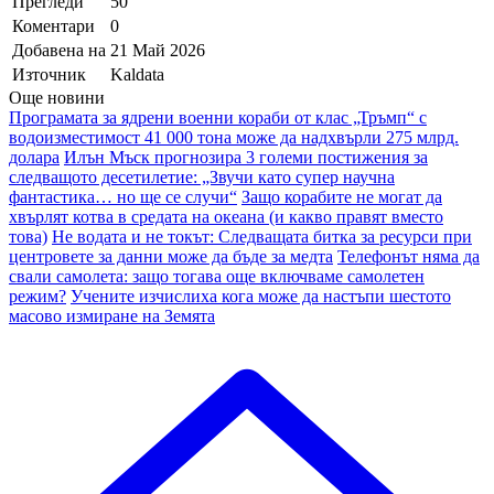
Прегледи
50
Коментари
0
Добавена на
21 Май 2026
Източник
Kaldata
Още новини
Програмата за ядрени военни кораби от клас „Тръмп“ с
водоизместимост 41 000 тона може да надхвърли 275 млрд.
долара
Илън Мъск прогнозира 3 големи постижения за
следващото десетилетие: „Звучи като супер научна
фантастика… но ще се случи“
Защо корабите не могат да
хвърлят котва в средата на океана (и какво правят вместо
това)
Не водата и не токът: Следващата битка за ресурси при
центровете за данни може да бъде за медта
Телефонът няма да
свали самолета: защо тогава още включваме самолетен
режим?
Учените изчислиха кога може да настъпи шестото
масово измиране на Земята