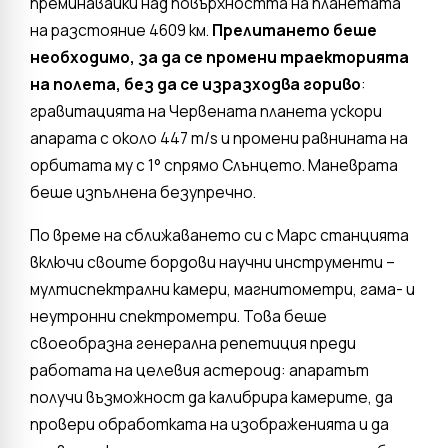
преминавайки над повърхността на планетата
на разстояние 4609 км.
Прелитането беше
необходимо, за да се промени траекторията
на полета, без да се изразходва гориво
:
гравитацията на Червената планета ускори
апарата с около 447 m/s и промени равнината на
орбитата му с 1° спрямо Слънцето. Маневрата
беше изпълнена безупречно.
По време на сближаването си с Марс станцията
включи своите бордови научни инструменти –
мултиспектрални камери, магнитометри, гама- и
неутронни спектрометри. Това беше
своеобразна генерална репетиция преди
работата на целевия астероид: апаратът
получи възможност да калибрира камерите, да
провери обработката на изображенията и да