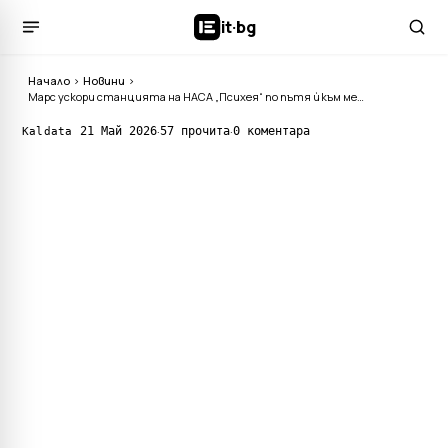
it
·
bg
Начало
›
Новини
›
Марс ускори станцията на НАСА „Психея“ по пътя ѝ към метален астероид и помогна за калибрирането на нейните научни инструменти
·
·
21 Май 2026
57 прочита
0 коментара
Kaldata