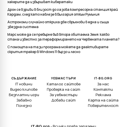
хакерите да извършват кибератаки
Дрон се взриви в близост до газова компресорна станция край
Кардам, след като навлезе в България откъм Румъния
Астрономи случайно откриха две свръхнови в една и съща
звездна система
Марс може да се превърне във втора обитаема Земя: какво
стана известно за тераформирането на Червената планета?
С помощта на тази програма можете да деактивирате
скрития тракер в Windows 11 бързо и лесно
СЪДЪРЖАНИЕ
УЕБМАСТЪРИ
IT-BG.ORG
IT новини
Каталог сайтове
За нас
Видео клипове
Проверка на сайт
Контакти
Безплатни игри
За уебмастъри
Реклама
Забавно
Добави сайт
Карта на сайта
Полезно
Поверителност
IT-BG.org
- Всички права запазени