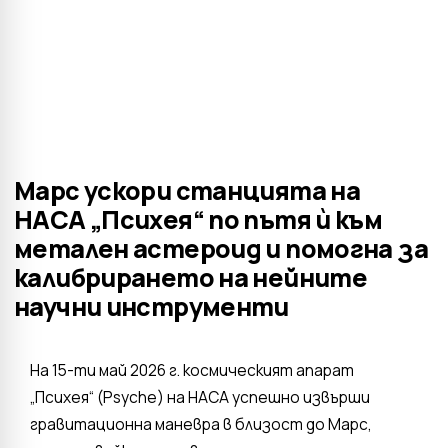
Марс ускори станцията на
НАСА „Психея“ по пътя ѝ към
метален астероид и помогна за
калибрирането на нейните
научни инструменти
На 15-ти май 2026 г. космическият апарат
„Психея“ (Psyche) на НАСА успешно извърши
гравитационна маневра в близост до Марс,