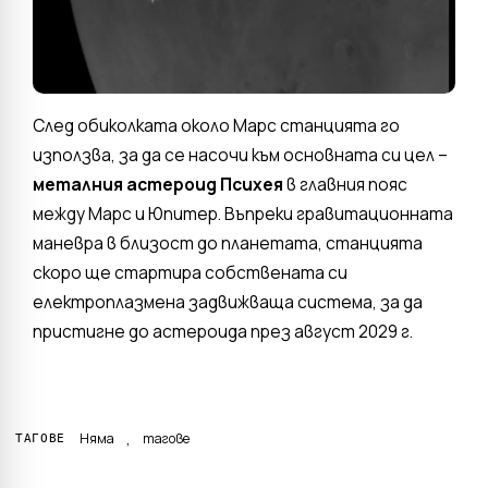
След обиколката около Марс станцията го
използва, за да се насочи към основната си цел –
металния астероид
Психея
в главния пояс
между Марс и Юпитер. Въпреки гравитационната
маневра в близост до планетата, станцията
скоро ще стартира собствената си
електроплазмена задвижваща система, за да
пристигне до астероида през август 2029 г.
,
Няма
тагове
ТАГОВЕ