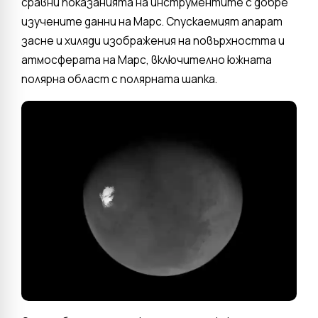
сравни показанията на инструментите с добре
изучените данни на Марс. Спускаемият апарат
засне и хиляди изображения на повърхността и
атмосферата на Марс, включително южната
полярна област с полярната шапка.