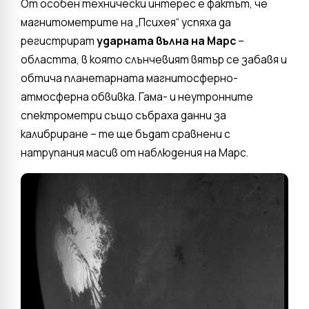
От особен технически интерес е фактът, че
магнитометрите на „Психея“ успяха да
регистрират
ударната вълна на Марс
–
областта, в която слънчевият вятър се забавя и
обтича планетарната магнитосферно-
атмосферна обвивка. Гама- и неутронните
спектрометри също събраха данни за
калибриране – те ще бъдат сравнени с
натрупания масив от наблюдения на Марс.