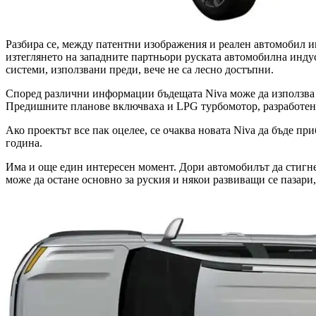
Разбира се, между патентни изображения и реален автомобил и
изтеглянето на западните партньори руската автомобилна инду
системи, използвани преди, вече не са лесно достъпни.
Според различни информации бъдещата Niva може да използва т
Предишните планове включваха и LPG турбомотор, разработен в
Ако проектът все пак оцелее, се очаква новата Niva да бъде пр
година.
Има и още един интересен момент. Дори автомобилът да стигне 
може да остане основно за руския и някои развиващи се пазари