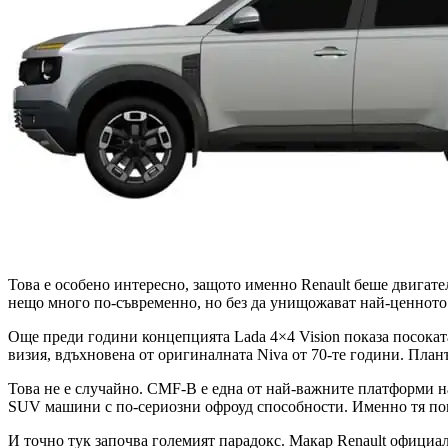
Това е особено интересно, защото именно Renault беше двигате
нещо много по-съвременно, но без да унищожават най-ценното 
Още преди години концепцията Lada 4×4 Vision показа посоката.
визия, вдъхновена от оригиналната Niva от 70-те години. План
Това не е случайно. CMF-B е една от най-важните платформи н
SUV машини с по-сериозни офроуд способности. Именно тя пом
И точно тук започва големият парадокс. Макар Renault официа