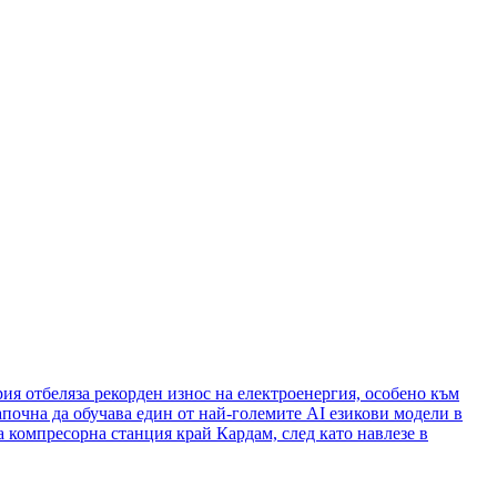
ия отбеляза рекорден износ на електроенергия, особено към
апочна да обучава един от най-големите AI езикови модели в
а компресорна станция край Кардам, след като навлезе в