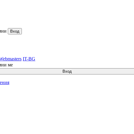
мни
Вход
Webmasters
IT-BG
мни ме
Вход
ления