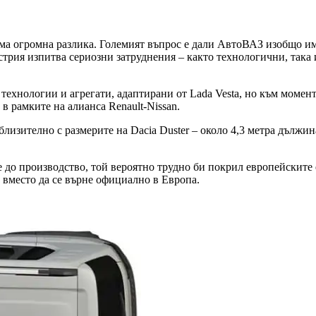
ма огромна разлика. Големият въпрос е дали АвтоВАЗ изобщо има
стрия изпитва сериозни затруднения – както технологични, так
ехнологии и агрегати, адаптирани от Lada Vesta, но към момент
 рамките на алианса Renault-Nissan.
иблизително с размерите на Dacia Duster – около 4,3 метра дължин
до производство, той вероятно трудно би покрил европейските е
, вместо да се върне официално в Европа.