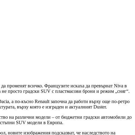
 да променят всичко. Французите искаха да превърнат Niva в
а не просто градски SUV с пластмасови брони и режим „сняг“.
acia, а по-късно Renault започна да работи върху още по-ретро
урата, върху която е изграден и актуалният Duster.
дство на различни модели – от бюджетни градски автомобили до
достъпни SUV модели в Европа.
ол, новите изображения подсказват, че наследството на