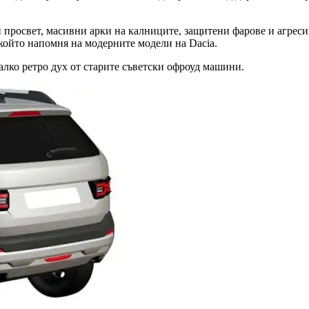
 просвет, масивни арки на калниците, защитени фарове и агрес
който напомня на модерните модели на Dacia.
малко ретро дух от старите съветски офроуд машини.