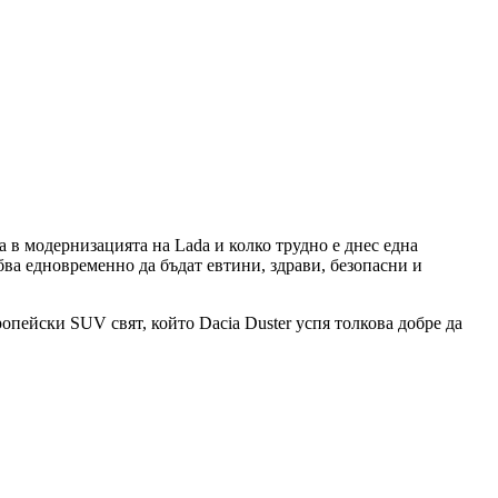
а в модернизацията на Lada и колко трудно е днес една
ва едновременно да бъдат евтини, здрави, безопасни и
опейски SUV свят, който Dacia Duster успя толкова добре да