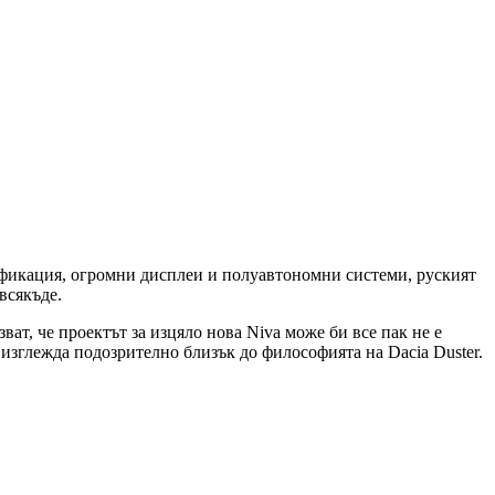
ификация, огромни дисплеи и полуавтономни системи, руският
всякъде.
ат, че проектът за изцяло нова Niva може би все пак не е
изглежда подозрително близък до философията на Dacia Duster.