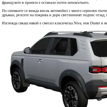
французите в проекта е останало почти непокътнато.
По снимките се вижда висок автомобил с много сериозен пътен
дръжки, релсите на покрива и дори светлинният подпис отзад, 
Изглежда сякаш някой е смесил класическа Niva, нов Duster и 