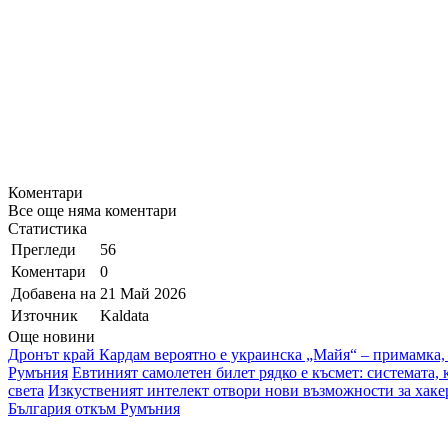
Коментари
Все още няма коментари
Статистика
Прегледи
56
Коментари
0
Добавена на
21 Май 2026
Източник
Kaldata
Още новини
Дронът край Кардам вероятно е украинска „Майя“ – примамка,
Румъния
Евтиният самолетен билет рядко е късмет: системата, 
света
Изкуственият интелект отвори нови възможности за хаке
България откъм Румъния