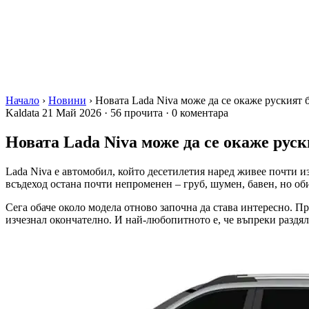
Начало
›
Новини
›
Новата Lada Niva може да се окаже руският б
Kaldata
21 Май 2026
·
56 прочита
·
0 коментара
Новата Lada Niva може да се окаже руск
Lada Niva е автомобил, който десетилетия наред живее почти 
всъдеход остана почти непроменен – груб, шумен, бавен, но оби
Сега обаче около модела отново започна да става интересно. Пр
изчезнал окончателно. И най-любопитното е, че въпреки раздял