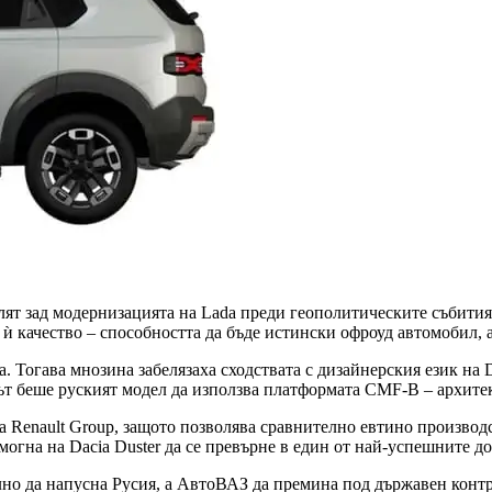
лят зад модернизацията на Lada преди геополитическите събития
ѝ качество – способността да бъде истински офроуд автомобил, 
 Тогава мнозина забелязаха сходствата с дизайнерския език на D
ът беше руският модел да използва платформата CMF-B – архитект
а Renault Group, защото позволява сравнително евтино произво
огна на Dacia Duster да се превърне в един от най-успешните 
лно да напусна Русия, а АвтоВАЗ да премина под държавен контр