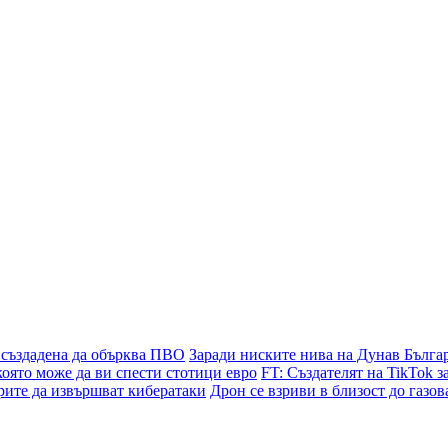
 създадена да обърква ПВО
Заради ниските нива на Дунав Българ
която може да ви спести стотици евро
FT: Създателят на TikTok з
рите да извършват кибератаки
Дрон се взриви в близост до газов