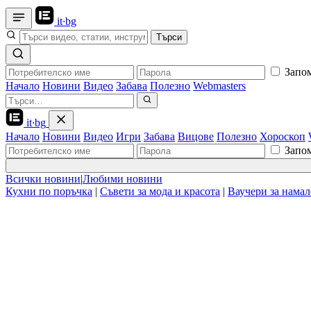
it
·
bg
Търси
Запо
Начало
Новини
Видео
Забава
Полезно
Webmasters
it
·
bg
Начало
Новини
Видео
Игри
Забава
Вицове
Полезно
Хороскоп
Запо
Всички новини
|
Любими новини
Кухни по поръчка
|
Съвети за мода и красота
|
Ваучери за нама