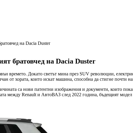
ратовчед на Dacia Duster
ият братовчед на Dacia Duster
извън времето. Докато светът мина през SUV революции, електр
чан от хората, които искат машина, способна да стигне почти на
ичината са нови патентни изображения и документи, които показв
ата между Renault и АвтоВАЗ след 2022 година, бъдещият модел 