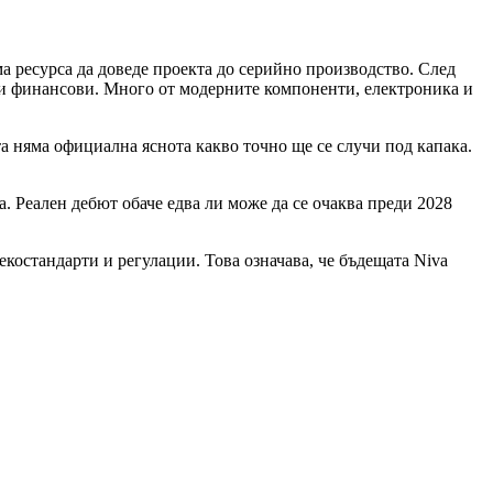
 ресурса да доведе проекта до серийно производство. След
а и финансови. Много от модерните компоненти, електроника и
а няма официална яснота какво точно ще се случи под капака.
а. Реален дебют обаче едва ли може да се очаква преди 2028
костандарти и регулации. Това означава, че бъдещата Niva