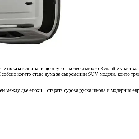
 е показателна за нещо друго – колко дълбоко Renault е участвал
собено когато става дума за съвременни SUV модели, които тряб
ен между две епохи – старата сурова руска школа и модерния евр