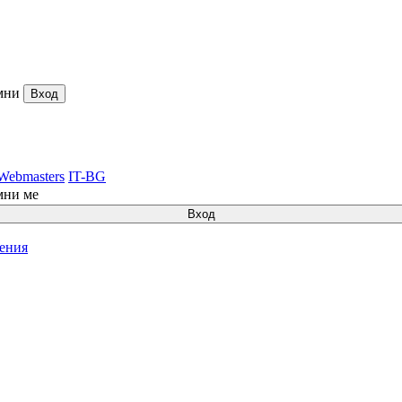
мни
Вход
Webmasters
IT-BG
мни ме
Вход
ления