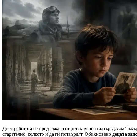
Днес работата се продължава от детския психиатър Джим Тъкър.
старателно, колкото и да ги потвърдят. Обикновено
децата зап