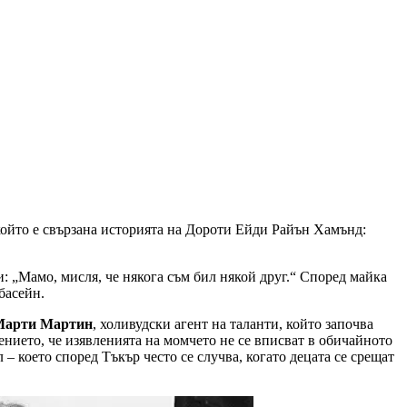
който е свързана историята на Дороти Ейди Райън Хамънд:
: „Мамо, мисля, че някога съм бил някой друг.“ Според майка
басейн.
Марти Мартин
, холивудски агент на таланти, който започва
ението, че изявленията на момчето не се вписват в обичайното
– което според Тъкър често се случва, когато децата се срещат