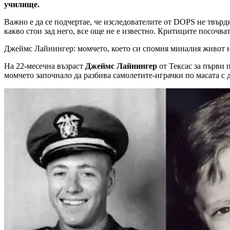
училище.
Важно е да се подчертае, че изследователите от DOPS не твърдя
какво стои зад него, все още не е известно. Критиците посочв
Джеймс Лайнингер: момчето, което си спомня миналия живот 
На 22-месечна възраст
Джеймс Лайнингер
от Тексас за първи 
момчето започнало да разбива самолетите-играчки по масата с 