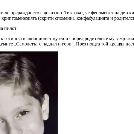
т, че прераждането е доказано. Те казват, че феноменът на детс
ат криптоменезията (скрити спомени), конфабулацията и родителс
на пилот
път отишъл в авиационен музей и според родителите му замръзна
думите „Самолетът е паднал и гори“. През нощта той крещял насъ