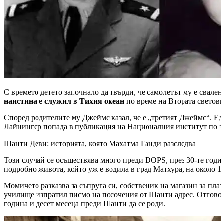
С времето детето започнало да твърди, че самолетът му е свален
наистина е служил в Тихия океан
по време на Втората светов
Според родителите му Джеймс казал, че е „третият Джеймс“. Е
Лайнингер попада в публикация на Националния институт по з
Шанти Деви: историята, която Махатма Ганди разследва
Този случай се осъществява много преди DOPS, през 30-те год
подробно живота, който уж е водила в град Матхура, на около 1
Момичето разказва за съпруга си, собственик на магазин за пл
училище изпратил писмо на посочения от Шанти адрес. Отгово
година и десет месеца преди Шанти да се роди.