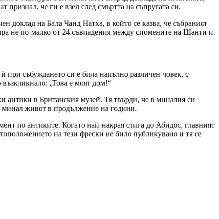
т признал, че ги е взел след смъртта на съпругата си.
ен доклад на Бала Чанд Натха, в който се казва, че събраният
рира не по-малко от 24 съвпадения между спомените на Шанти и
 ѝ при събуждането си е била напълно различен човек, с
 възкликнало: „Това е моят дом!“
и антики в Британския музей. Тя твърди, че в миналия си
зи минал живот в продължение на години.
мент по антиките. Когато най-накрая стига до Абидос, главният
стоположението на тези фрески не било публикувано и тя се