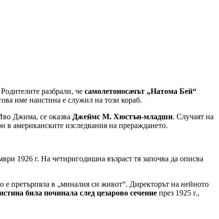
. Родителите разбрали, че
самолетоносачът „Натома Бей“
ова име наистина е служил на този кораб.
 Иво Джима, се оказва
Джеймс М. Хюстън-младши
. Случаят на
и в американските изследвания на прераждането.
мври 1926 г. На четиригодишна възраст тя започва да описва
то е претърпяла в „миналия си живот“. Директорът на нейното
истина била починала след цезарово сечение
през 1925 г.,