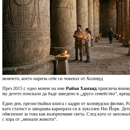
момчето, което нарича себе си човекът от Холивуд
През 2015 г. едно момче на име
Райън Хамънд
привлича вниман
му детето поискало да бъде заведено в „друго семейство“, кре
Един ден, прелиствайки книга с кадри от холивудски филми, Ра
като статист и завършва кариерата си в луксозен Ню Йорк. Дет
обяснение за това как възприемаме света. След като се запозна
с хора от „минали животи“.