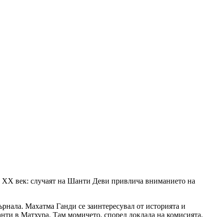
а ХХ век: случаят на Шанти Деви привлича вниманието на
гърнала. Махатма Ганди се заинтересувал от историята и
нти в Матхура. Там момичето, според доклада на комисията,