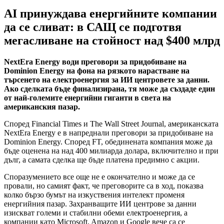
AI принуждава енергийните компании
да се сливат: в САЩ се подготвя
мегасливане на стойност над $400 млрд
NextEra Energy води преговори за придобиване на
Dominion Energy на фона на рязкото нарастване на
търсенето на електроенергия за ИИ центровете за данни.
Ако сделката бъде финализирана, тя може да създаде един
от най-големите енергийни гиганти в света на
американския пазар.
Според Financial Times и The Wall Street Journal, американската
NextEra Energy е в напреднали преговори за придобиване на
Dominion Energy. Според FT, обединената компания може да
бъде оценена на над 400 милиарда долара, включително и при
дълг, а самата сделка ще бъде платена предимно с акции.
Споразумението все още не е окончателно и може да се
провали, но самият факт, че преговорите са в ход, показва
колко бързо бумът на изкуствения интелект променя
енергийния пазар. Захранващите ИИ центрове за данни
изискват големи и стабилни обеми електроенергия, а
компании като Microsoft, Amazon и Google вече са се