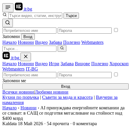
it
·
bg
Търси
Запомни
Вход
Начало
Новини
Видео
Забава
Полезно
Webmasters
it
·
bg
Начало
Новини
Видео
Игри
Забава
Вицове
Полезно
Хороскоп
Webmasters
IT-BG
Запомни ме
Вход
Всички новини
|
Любими новини
Кухни по поръчка
|
Съвети за мода и красота
|
Ваучери за
намаления
Начало
›
Новини
›
AI принуждава енергийните компании да
се сливат: в САЩ се подготвя мегасливане на стойност над
$400 млрд
Kaldata
18 Май 2026
·
54 прочита
·
0 коментара