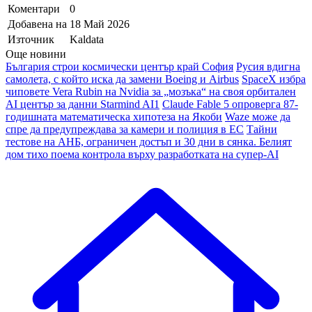
Коментари
0
Добавена на
18 Май 2026
Източник
Kaldata
Още новини
България строи космически център край София
Русия вдигна
самолета, с който иска да замени Boeing и Airbus
SpaceX избра
чиповете Vera Rubin на Nvidia за „мозъка“ на своя орбитален
AI център за данни Starmind AI1
Claude Fable 5 опроверга 87-
годишната математическа хипотеза на Якоби
Waze може да
спре да предупреждава за камери и полиция в ЕС
Тайни
тестове на АНБ, ограничен достъп и 30 дни в сянка. Белият
дом тихо поема контрола върху разработката на супер-AI