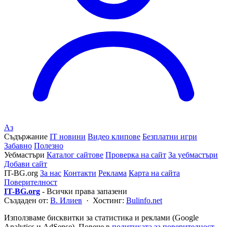
Аз
Съдържание
IT новини
Видео клипове
Безплатни игри
Забавно
Полезно
Уебмастъри
Каталог сайтове
Проверка на сайт
За уебмастъри
Добави сайт
IT-BG.org
За нас
Контакти
Реклама
Карта на сайта
Поверителност
IT-BG.org
- Всички права запазени
Създаден от:
В. Илиев
· Хостинг:
Bulinfo.net
Използваме бисквитки за статистика и реклами (Google
Analytics и AdSense). Повече в
политиката за поверителност
.