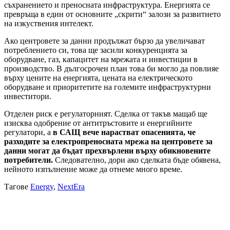
съхранението и преносната инфраструктура. Енергията се
превръща в един от основните „скрити“ залози за развитието
на изкуствения интелект.
Ако центровете за данни продължат бързо да увеличават
потреблението си, това ще засили конкуренцията за
оборудване, газ, капацитет на мрежата и инвестиции в
производство. В дългосрочен план това би могло да повлияе
върху цените на енергията, цената на електрическото
оборудване и приоритетите на големите инфраструктурни
инвеститори.
Отделен риск е регулаторният. Сделка от такъв мащаб ще
изисква одобрение от антитръстовите и енергийните
регулатори, а
в САЩ вече нарастват опасенията, че
разходите за електропреносната мрежа на центровете за
данни могат да бъдат прехвърлени върху обикновените
потребители.
Следователно, дори ако сделката бъде обявена,
нейното изпълнение може да отнеме много време.
Тагове
Energy
,
NextEra