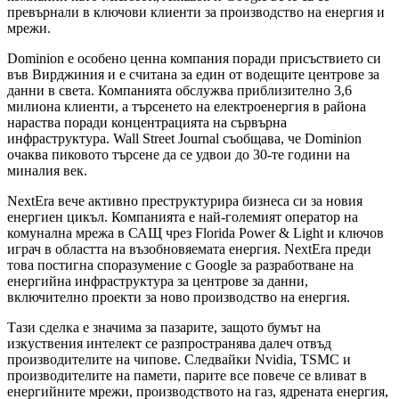
превърнали в ключови клиенти за производство на енергия и
мрежи.
Dominion е особено ценна компания поради присъствието си
във Вирджиния и е считана за един от водещите центрове за
данни в света. Компанията обслужва приблизително 3,6
милиона клиенти, а търсенето на електроенергия в района
нараства поради концентрацията на сървърна
инфраструктура. Wall Street Journal съобщава, че Dominion
очаква пиковото търсене да се удвои до 30-те години на
миналия век.
NextEra вече активно преструктурира бизнеса си за новия
енергиен цикъл. Компанията е най-големият оператор на
комунална мрежа в САЩ чрез Florida Power & Light и ключов
играч в областта на възобновяемата енергия. NextEra преди
това постигна споразумение с Google за разработване на
енергийна инфраструктура за центрове за данни,
включително проекти за ново производство на енергия.
Тази сделка е значима за пазарите, защото бумът на
изкуствения интелект се разпространява далеч отвъд
производителите на чипове. Следвайки Nvidia, TSMC и
производителите на памети, парите все повече се вливат в
енергийните мрежи, производството на газ, ядрената енергия,