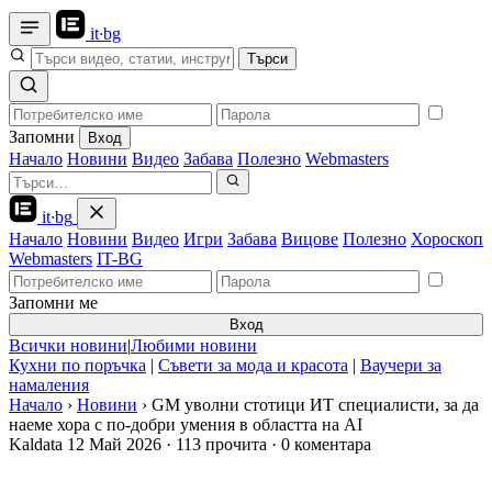
it
·
bg
Търси
Запомни
Вход
Начало
Новини
Видео
Забава
Полезно
Webmasters
it
·
bg
Начало
Новини
Видео
Игри
Забава
Вицове
Полезно
Хороскоп
Webmasters
IT-BG
Запомни ме
Вход
Всички новини
|
Любими новини
Кухни по поръчка
|
Съвети за мода и красота
|
Ваучери за
намаления
Начало
›
Новини
›
GM уволни стотици ИТ специалисти, за да
наеме хора с по-добри умения в областта на AI
Kaldata
12 Май 2026
·
113 прочита
·
0 коментара