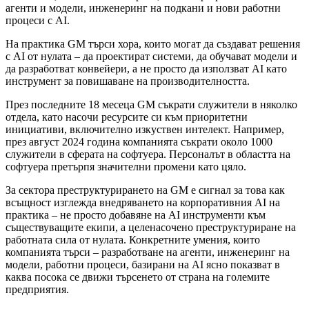
агенти и модели, инженеринг на подкани и нови работни
процеси с AI.
На практика GM търси хора, които могат да създават решения
с AI от нулата – да проектират системи, да обучават модели и
да разработват конвейери, а не просто да използват AI като
инструмент за повишаване на производителността.
През последните 18 месеца GM съкрати служители в няколко
отдела, като насочи ресурсите си към приоритетни
инициативи, включително изкуствен интелект. Например,
през август 2024 година компанията съкрати около 1000
служители в сферата на софтуера. Персоналът в областта на
софтуера претърпя значителни промени като цяло.
За сектора преструктурирането на GM е сигнал за това как
всъщност изглежда внедряването на корпоративния AI на
практика – не просто добавяне на AI инструменти към
съществуващите екипи, а целенасочено преструктуриране на
работната сила от нулата. Конкретните умения, които
компанията търси – разработване на агенти, инженеринг на
модели, работни процеси, базирани на AI ясно показват в
каква посока се движи търсенето от страна на големите
предприятия.