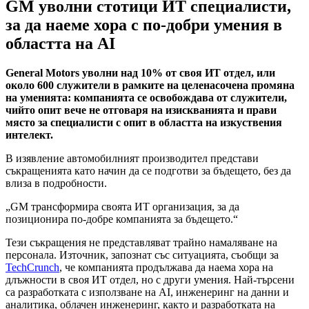
GM уволни стотици ИТ специалисти,
за да наеме хора с по-добри умения в
областта на AI
General Motors уволни над 10% от своя ИТ отдел, или
около 600 служители в рамките на целенасочена промяна
на уменията: компанията се освобождава от служители,
чийто опит вече не отговаря на изискванията и прави
място за специалисти с опит в областта на изкуствения
интелект.
В изявление автомобилният производител представи
съкращенията като начин да се подготви за бъдещето, без да
влиза в подробности.
„GM трансформира своята ИТ организация, за да
позиционира по-добре компанията за бъдещето.“
Тези съкращения не представляват трайно намаляване на
персонала. Източник, запознат със ситуацията, съобщи за
TechCrunch
, че компанията продължава да наема хора на
длъжности в своя ИТ отдел, но с други умения. Най-търсени
са разработката с използване на AI, инженеринг на данни и
аналитика, облачен инженеринг, както и разработката на