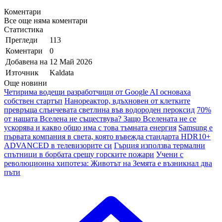
Коментари
Все още няма коментари
Статистика
Прегледи
113
Коментари
0
Добавена на
12 Май 2026
Източник
Kaldata
Още новини
Четирима водещи разработчици от Google AI основаха
собствен стартъп
Нанореактор, вдъхновен от клетките
превръща слънчевата светлина във водороден пероксид
70%
от нашата Вселена не съществува? Защо Вселената не се
ускорява и какво общо има с това тъмната енергия
Samsung e
първата компания в света, която въвежда стандарта HDR10+
ADVANCED в телевизорите си
Гърция използва термални
спътници в борбата срещу горските пожари
Учени с
революционна хипотеза: Животът на Земята е възникнал два
пъти