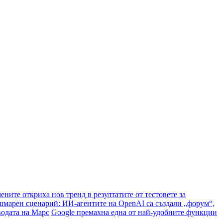
ените откриха нов тренд в резултатите от тестовете за
марен сценарий: ИИ-агентите на OpenAI са създали „форум“,
водата на Марс
Google премахна една от най-удобните функции