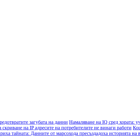
предотвратите загубата на данни
Намаляване на IQ сред хората: уч
а скриване на IP адресите на потребителите не винаги работи
Кош
риха тайната: Данните от марсохода пресъздадоха историята на 