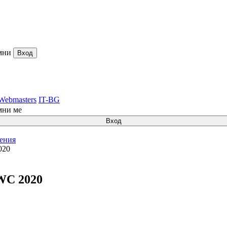
мни
Вход
Webmasters
IT-BG
мни ме
Вход
ления
020
WC 2020