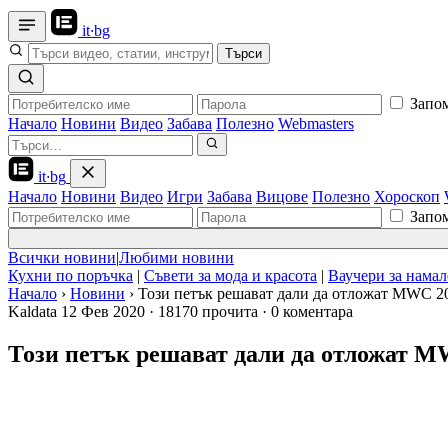
it
·
bg
Търси
Запо
Начало
Новини
Видео
Забава
Полезно
Webmasters
it
·
bg
Начало
Новини
Видео
Игри
Забава
Вицове
Полезно
Хороскоп
Запо
Всички новини
|
Любими новини
Кухни по поръчка
|
Съвети за мода и красота
|
Ваучери за нама
Начало
›
Новини
›
Този петък решават дали да отложат MWC 2
Kaldata
12 Фев 2020
·
18170 прочита
·
0 коментара
Този петък решават дали да отложат M