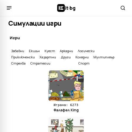
it
·
bg
Симулации игри
Игри
Забавни
Екшън
Куест
Аркадни
Логически
Приключенски
Хазартни
Други
Коледни
Мултиплеър
Стрелба
Стратегии
Симулации
Спорт
Играна: 6273
Фалафел King