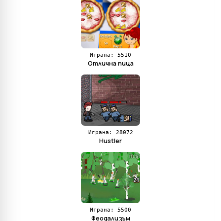
Играна: 5510
Отлична пица
Играна: 28072
Hustler
Играна: 5500
Феодализъм