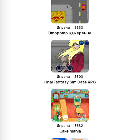
Играна: 3633
Второто измерение
Играна: 5503
Final Fantasy Sim Date RPG
Играна: 5632
Cake mania