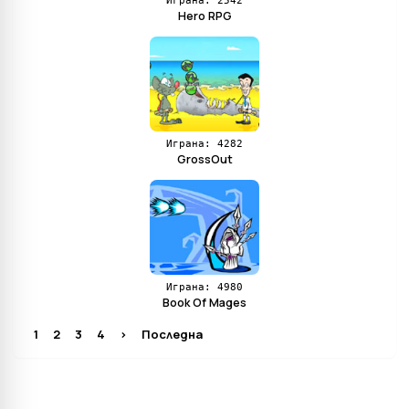
Играна: 2542
Hero RPG
Играна: 4282
GrossOut
Играна: 4980
Book Of Mages
1
2
3
4
>
Последна