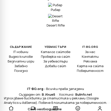
Рибар
Desert Rifle
СЪДЪРЖАНИЕ
УЕБМАСТЪРИ
IT-BG.ORG
IT новини
Каталог сайтове
За нас
Видео клипове
Проверка на сайт
Контакти
Безплатни игри
За уебмастъри
Реклама
Забавно
Добави сайт
Карта на сайта
Полезно
Поверителност
IT-BG.org
- Всички права запазени
Създаден от:
В. Илиев
· Хостинг:
Bulinfo.net
Използваме бисквитки за статистика и реклами (Google
Analytics и AdSense). Повече в
политиката за поверителност
.
Само необходимите
Приемам