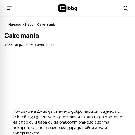
it
·
bg
Начало
›
Игри
›
Cake mania
Cake mania
·
5633 играния
0 коментара
Помогни на Джил да спечели добри пари от бизнеса с
кексове, за да спечели достатъчно пари и да помогне
на дядо си и баба си да отворят отново своята
пекарна, която е фалирала заради новия голям
супермаркет.