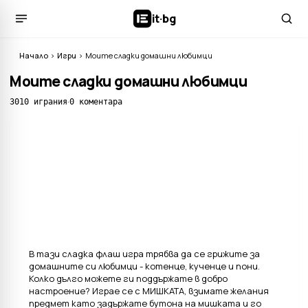
it
·
bg
Начало
›
Игри
›
Моите сладки домашни любимци
Моите сладки домашни любимци
·
3010 играния
0 коментара
В тази сладка флаш игра трябва да се грижите за
домашните си любимци - котенце, кученце и пони.
Колко дълго можете ги поддържате в добро
настроение? Играе се с МИШКАТА, взимате желания
предмет като задържате бутона на мишката и го