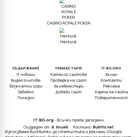
CASINO ROYALE POKER
Нескуик
СЪДЪРЖАНИЕ
УЕБМАСТЪРИ
IT-BG.ORG
IT новини
Каталог сайтове
За нас
Видео клипове
Проверка на сайт
Контакти
Безплатни игри
За уебмастъри
Реклама
Забавно
Добави сайт
Карта на сайта
Полезно
Поверителност
IT-BG.org
- Всички права запазени
Създаден от:
В. Илиев
· Хостинг:
Bulinfo.net
Използваме бисквитки за статистика и реклами (Google