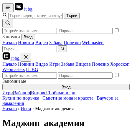
it
·
bg
Търси
Запомни
Вход
Начало
Новини
Видео
Забава
Полезно
Webmasters
it
·
bg
Начало
Новини
Видео
Игри
Забава
Вицове
Полезно
Хороскоп
Webmasters
IT-BG
Запомни ме
Вход
Игри
|
Забавно
|
Вицове
|
Любими игри
Кухни по поръчка
|
Съвети за мода и красота
|
Ваучери за
намаления
Начало
›
Игри
›
Маджонг академия
Маджонг академия