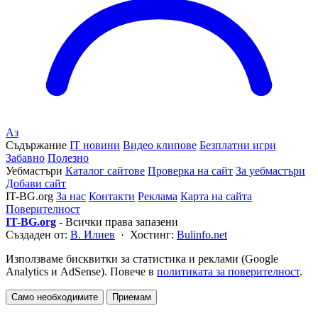
Аз
Съдържание
IT новини
Видео клипове
Безплатни игри
Забавно
Полезно
Уебмастъри
Каталог сайтове
Проверка на сайт
За уебмастъри
Добави сайт
IT-BG.org
За нас
Контакти
Реклама
Карта на сайта
Поверителност
IT-BG.org
- Всички права запазени
Създаден от:
В. Илиев
· Хостинг:
Bulinfo.net
Използваме бисквитки за статистика и реклами (Google
Analytics и AdSense). Повече в
политиката за поверителност
.
Само необходимите
Приемам