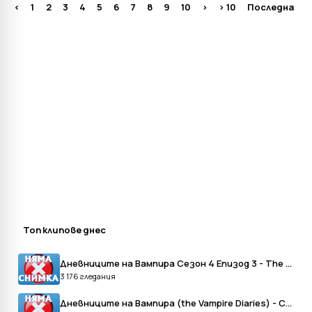
<
1
2
3
4
5
6
7
8
9
10
>
> 10
Последна
Топ клипове днес
Дневниците на Вампира Сезон 4 Епизод 3 - The Vampire Diaries Season 4 Episode 3
3 176 гледания
Дневниците на Вампира (the Vampire Diaries) - Сезон 6, епизод 20 (бг Аудио)