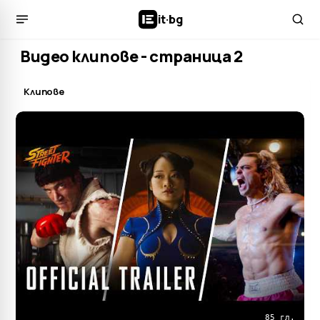
it
·
bg
Видео клипове - страница 2
Клипове
85 гл.