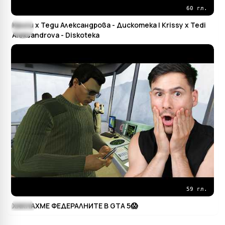
60 гл.
Криси х Теди Александрова - Дискотека | Krissy x Tedi
Aleksandrova - Diskoteka
59 гл.
ХАКНАХМЕ ФЕДЕРАЛНИТЕ В GTA 5😱