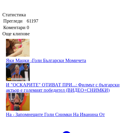
Статистика
Прегледи
61197
Коментари
0
Още клипове
Яки Мацки -Голи Български Момичета
И "ОСКАРИТЕ" ОТИВАТ ПРИ...: Филмът с български
актьор е големият победител (ВИДЕО+СНИМКИ)
На - Запомнещите Голи Снимки На Иванина От