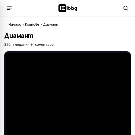
it
·
bg
Начало
›
Клипове
›
Диамант
Диамант
·
326 гледания
0 коментара