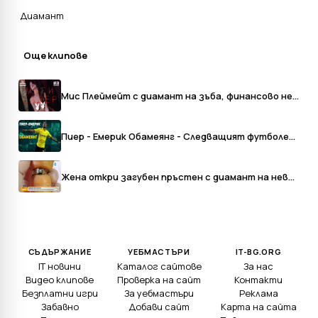
Диамант
Още клипове
Мис Плеймейт с диамант на зъба, финансово нестабилна e
Пиер - Емерик Обамеянг - Следващият футболен диамант
Жена откри загубен пръстен с диамант на невероятно място
СЪДЪРЖАНИЕ
УЕБМАСТЪРИ
IT-BG.ORG
IT новини
Каталог сайтове
За нас
Видео клипове
Проверка на сайт
Контакти
Безплатни игри
За уебмастъри
Реклама
Забавно
Добави сайт
Карта на сайта