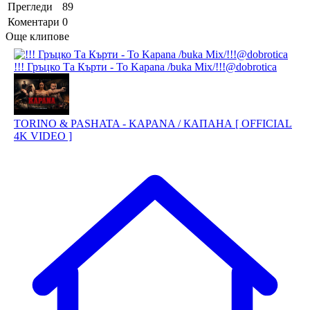
Прегледи
89
Коментари
0
Още клипове
!!! Гръцко Та Кърти - To Kapana /buka Mix/!!!@dobrotica
TORINO & PASHATA - KAPANA / КАПАНА [ OFFICIAL
4K VIDEO ]