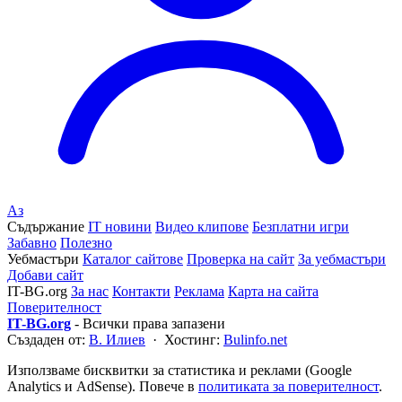
Аз
Съдържание
IT новини
Видео клипове
Безплатни игри
Забавно
Полезно
Уебмастъри
Каталог сайтове
Проверка на сайт
За уебмастъри
Добави сайт
IT-BG.org
За нас
Контакти
Реклама
Карта на сайта
Поверителност
IT-BG.org
- Всички права запазени
Създаден от:
В. Илиев
· Хостинг:
Bulinfo.net
Използваме бисквитки за статистика и реклами (Google
Analytics и AdSense). Повече в
политиката за поверителност
.