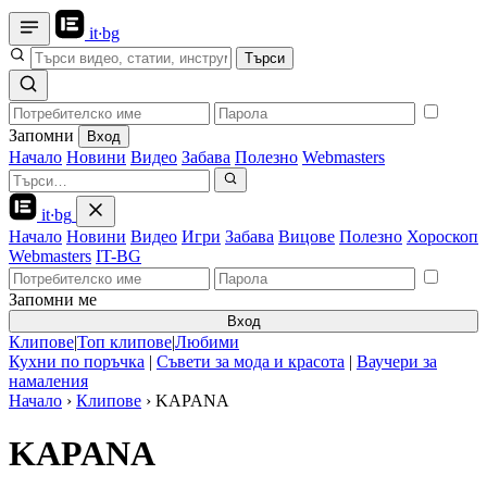
it
·
bg
Търси
Запомни
Вход
Начало
Новини
Видео
Забава
Полезно
Webmasters
it
·
bg
Начало
Новини
Видео
Игри
Забава
Вицове
Полезно
Хороскоп
Webmasters
IT-BG
Запомни ме
Вход
Клипове
|
Топ клипове
|
Любими
Кухни по поръчка
|
Съвети за мода и красота
|
Ваучери за
намаления
Начало
›
Клипове
›
KAPANA
KAPANA