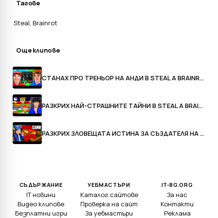
Тагове
Steal
,
Brainrot
Още клипове
СТАНАХ ПРО ТРЕНЬОР НА АНДИ В STEAL A BRAINROT
РАЗКРИХ НАЙ-СТРАШНИТЕ ТАЙНИ В STEAL A BRAINROT!
РАЗКРИХ ЗЛОВЕЩАТА ИСТИНА ЗА СЪЗДАТЕЛЯ НА STEAL A BRAINROT
СЪДЪРЖАНИЕ
УЕБМАСТЪРИ
IT-BG.ORG
IT новини
Каталог сайтове
За нас
Видео клипове
Проверка на сайт
Контакти
Безплатни игри
За уебмастъри
Реклама