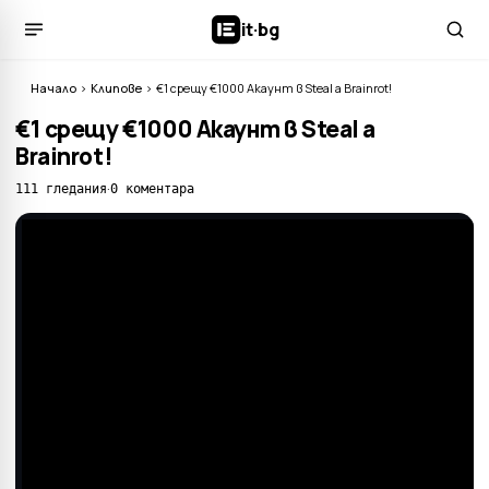
it
·
bg
Начало
›
Клипове
›
€1 срещу €1000 Акаунт в Steal a Brainrot!
€1 срещу €1000 Акаунт в Steal a
Brainrot!
·
111 гледания
0 коментара