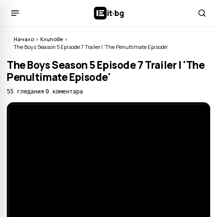
it
·
bg
Начало
›
Клипове
›
The Boys Season 5 Episode 7 Trailer | 'The Penultimate Episode'
The Boys Season 5 Episode 7 Trailer | 'The
Penultimate Episode'
·
55 гледания
0 коментара