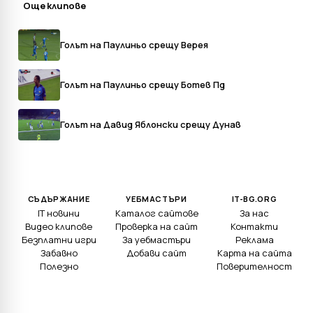
Още клипове
Голът на Паулиньо срещу Верея
Голът на Паулиньо срещу Ботев Пд
Голът на Давид Яблонски срещу Дунав
СЪДЪРЖАНИЕ
УЕБМАСТЪРИ
IT-BG.ORG
IT новини
Каталог сайтове
За нас
Видео клипове
Проверка на сайт
Контакти
Безплатни игри
За уебмастъри
Реклама
Забавно
Добави сайт
Карта на сайта
Полезно
Поверителност