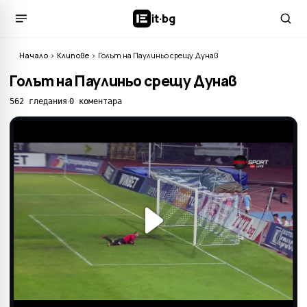
it
·
bg
Начало
›
Клипове
›
Голът на Паулиньо срещу Дунав
Голът на Паулиньо срещу Дунав
·
562 гледания
0 коментара
Play