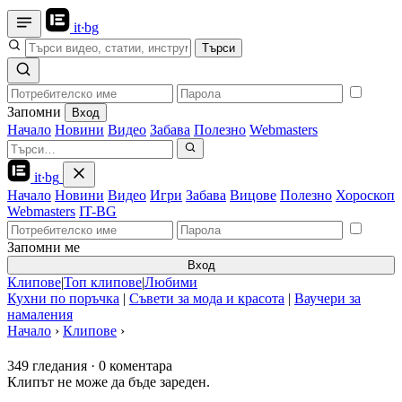
it
·
bg
Търси
Запомни
Вход
Начало
Новини
Видео
Забава
Полезно
Webmasters
it
·
bg
Начало
Новини
Видео
Игри
Забава
Вицове
Полезно
Хороскоп
Webmasters
IT-BG
Запомни ме
Вход
Клипове
|
Топ клипове
|
Любими
Кухни по поръчка
|
Съвети за мода и красота
|
Ваучери за
намаления
Начало
›
Клипове
›
349 гледания
·
0 коментара
Клипът не може да бъде зареден.