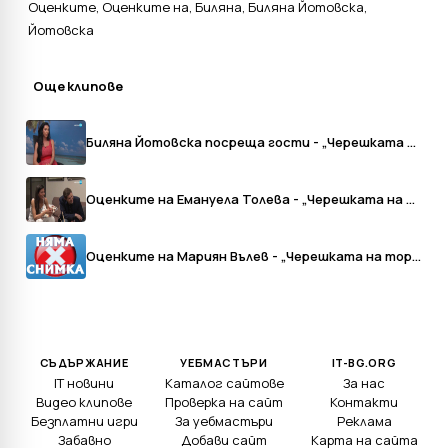
Оценките
,
Оценките на
,
Биляна
,
Биляна Йотовска
,
Йотовска
Още клипове
Биляна Йотовска посреща гости - „Черешката на тортата” (08.07.2019)
Оценките на Емануела Толева - „Черешката на тортата” (11.06.2019)
Оценките на Мариян Вълев - „Черешката на тортата” (31.05.2019)
СЪДЪРЖАНИЕ
УЕБМАСТЪРИ
IT-BG.ORG
IT новини
Каталог сайтове
За нас
Видео клипове
Проверка на сайт
Контакти
Безплатни игри
За уебмастъри
Реклама
Забавно
Добави сайт
Карта на сайта