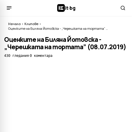
it
·
bg
Начало
›
Клипове
›
Оценките на Биляна Йотовска - „Черешката на тортата” (08.07.2019)
Оценките на Биляна Йотовска -
„Черешката на тортата” (08.07.2019)
·
430 гледания
0 коментара