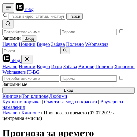
it
·
bg
Търси
Запомни
Вход
Начало
Новини
Видео
Забава
Полезно
Webmasters
it
·
bg
Начало
Новини
Видео
Игри
Забава
Вицове
Полезно
Хороскоп
Webmasters
IT-BG
Запомни ме
Вход
Клипове
|
Топ клипове
|
Любими
Кухни по поръчка
|
Съвети за мода и красота
|
Ваучери за
намаления
Начало
›
Клипове
›
Прогноза за времето (07.07.2019 -
централна емисия)
Прогноза за времето