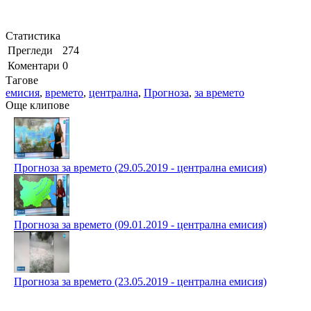
Статистика
Прегледи
274
Коментари
0
Тагове
емисия
,
времето
,
централна
,
Прогноза
,
за времето
Още клипове
Прогноза за времето (29.05.2019 - централна емисия)
Прогноза за времето (09.01.2019 - централна емисия)
Прогноза за времето (23.05.2019 - централна емисия)