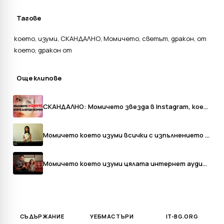
Тагове
което
,
изуми
,
СКАНДАЛНО
,
Момичето
,
светът
,
дракон
,
от
което
,
дракон от
Още клипове
СКАНДАЛНО: Момичето звезда в Instagram, което не съществува
Момичето което изуми всички с изпълнението си на песента [lady Gaga - Born This Way ]
Момичето което изуми цялата интернет аудитория
СЪДЪРЖАНИЕ
УЕБМАСТЪРИ
IT-BG.ORG