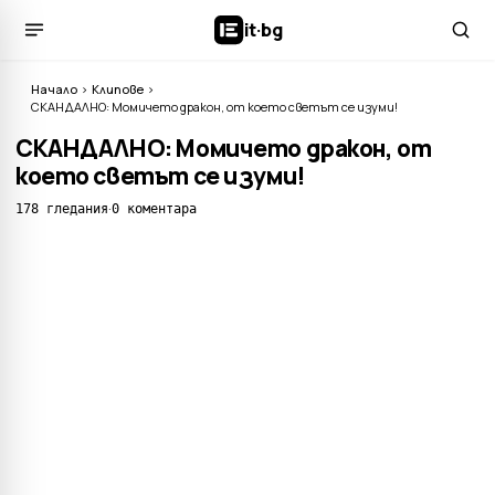
it
·
bg
Начало
›
Клипове
›
СКАНДАЛНО: Момичето дракон, от което светът се изуми!
СКАНДАЛНО: Момичето дракон, от
което светът се изуми!
·
178 гледания
0 коментара