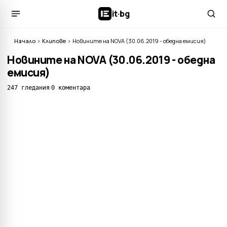
it
·
bg
Начало
›
Клипове
›
Новините на NOVA (30.06.2019 - обедна емисия)
Новините на NOVA (30.06.2019 - обедна
емисия)
·
247 гледания
0 коментара