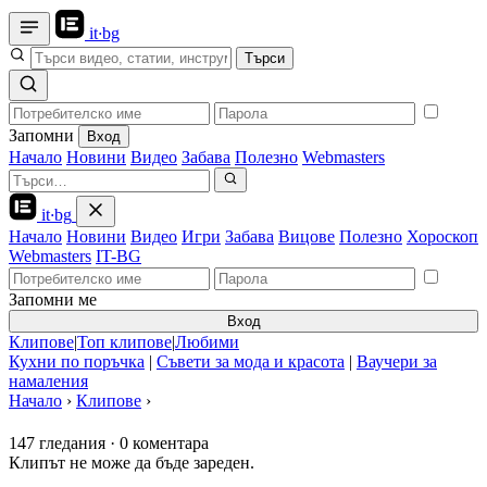
it
·
bg
Търси
Запомни
Вход
Начало
Новини
Видео
Забава
Полезно
Webmasters
it
·
bg
Начало
Новини
Видео
Игри
Забава
Вицове
Полезно
Хороскоп
Webmasters
IT-BG
Запомни ме
Вход
Клипове
|
Топ клипове
|
Любими
Кухни по поръчка
|
Съвети за мода и красота
|
Ваучери за
намаления
Начало
›
Клипове
›
147 гледания
·
0 коментара
Клипът не може да бъде зареден.